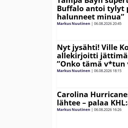
Tampa Bayn supert
Buffalo antoi tylyt 
halunneet minua”
Markus Nuutinen
|
06.08.2026
20:45
Nyt jysähti! Ville 
allekirjoitti jättim
”Onko tämä v*tun v
Markus Nuutinen
|
06.08.2026
18:15
Carolina Hurricane
lähtee – palaa KHL
Markus Nuutinen
|
06.08.2026
16:26