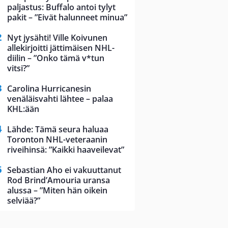
paljastus: Buffalo antoi tylyt
pakit – ”Eivät halunneet minua”
Nyt jysähti! Ville Koivunen
allekirjoitti jättimäisen NHL-
diilin – ”Onko tämä v*tun
vitsi?”
Carolina Hurricanesin
venäläisvahti lähtee – palaa
KHL:ään
Lähde: Tämä seura haluaa
Toronton NHL-veteraanin
riveihinsä: ”Kaikki haaveilevat”
Sebastian Aho ei vakuuttanut
Rod Brind’Amouria uransa
alussa – ”Miten hän oikein
selviää?”