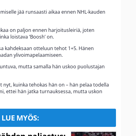
miselle jää runsaasti aikaa ennen NHL-kauden
kaa on paljon ennen harjoitusleiriä, joten
nka loistava ‘Boosh’ on.
sa kahdeksaan otteluun tehot 1+5. Hänen
anadan ylivoimapelaamiseen.
ntuva, mutta samalla hän uskoo puolustajan
 nyt, kuinka tehokas hän on – hän pelaa todella
i, ettei hän jatka turnauksessa, mutta uskon
LUE MYÖS: