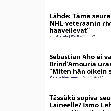
Lähde: Tämä seura
NHL-veteraanin riv
haaveilevat”
Joni Alatalo
|
06.08.2026
14:22
Sebastian Aho ei v
Brind’Amouria uran
”Miten hän oikein 
Markus Nuutinen
|
05.08.2026
21:15
Tässäkö sopiva seu
Laineelle? Ismo Le