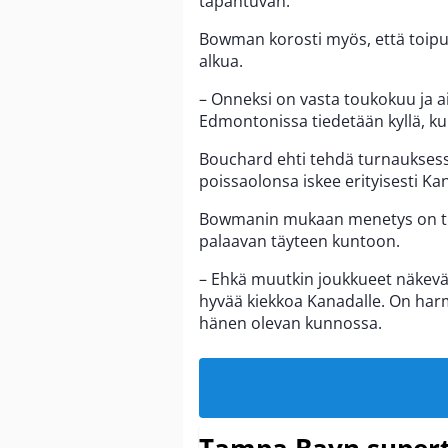
tapahtuvan.
Bowman korosti myös, että toipu
alkua.
– Onneksi on vasta toukokuu ja ai
Edmontonissa tiedetään kyllä, kui
Bouchard ehti tehdä turnaukses
poissaolonsa iskee erityisesti K
Bowmanin mukaan menetys on tu
palaavan täyteen kuntoon.
– Ehkä muutkin joukkueet näkevät
hyvää kiekkoa Kanadalle. On harm
hänen olevan kunnossa.