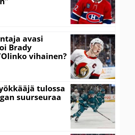
on”
taja avasi
oi Brady
”Olinko vihainen?
yökkääjä tulossa
igan suurseuraa