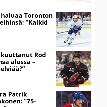
 haluaa Toronton
eihinsä: ”Kaikki
akuuttanut Rod
sa alussa –
selviää?”
ra Patrik
hkonen: ”75-