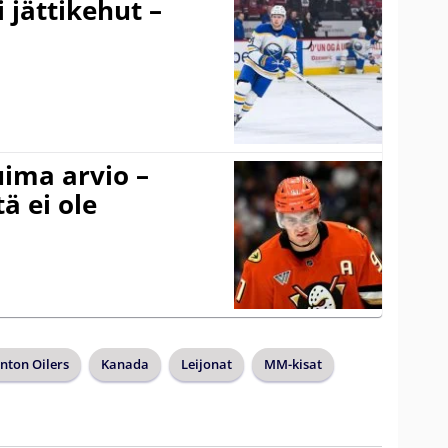
 jättikehut –
uima arvio –
ä ei ole
ton Oilers
Kanada
Leijonat
MM-kisat