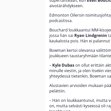
supertähteään, kun
Evan
Bouch
aivotärähdykseen.
Edmonton Oilersin toimitusjohta
podcastissa.
Bouchard loukkaantui MM-kisojen 
jossa hän sai
Ryan
Lindgrenin
t
kaukalosta pois. Hän ei palannut
Bowman kertoi olevansa välittöm
joukkueen taustaryhmään tilante
–
Kyle Dubas
on ollut erittäin ak
minulle viestin, ja olen itsekin v
yhteydessä tietenkin, Bowman sa
Alustavien arvioiden mukaan pää
pelättiin.
– Hän on loukkaantunut, mutta vo
on, mutta selvästi kyseessä oli r