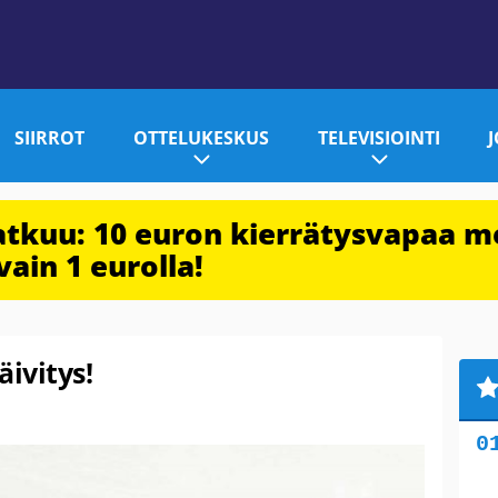
SIIRROT
OTTELUKESKUS
TELEVISIOINTI
jatkuu: 10 euron kierrätysvapaa m
vain 1 eurolla!
ivitys!