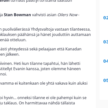
ardin
turnaus päättyi torstaina saatuun
ja
Stan Bowman
vahvisti asian
Oilers Now
-
puolivälierässä Yhdysvaltoja vastaan tilanteessa,
aklauksen päähänsä ja hänet jouduttiin auttamaan
 enää otteluun.
ästi yhteydessä sekä pelaajaan että Kanadan
en jälkeen.
tiivinen. Heti kun tilanne tapahtui, hän lähetti
iestitellyt Evanin kanssa, joten olemme häneen
noi.
vamma ei kuitenkaan ole yhtä vakava kuin aluksi
i hyvin… onneksi tilanne ei ole pahempi kuin se
aju taklaus. On harmittavaa nähdä tällaista