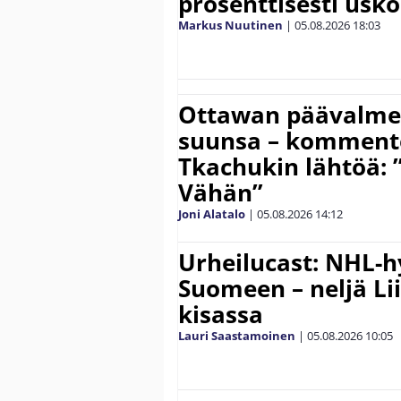
prosenttisesti usk
Markus Nuutinen
|
05.08.2026
18:03
Ottawan päävalmen
suunsa – komment
Tkachukin lähtöä: 
Vähän”
Joni Alatalo
|
05.08.2026
14:12
Urheilucast: NHL-h
Suomeen – neljä Li
kisassa
Lauri Saastamoinen
|
05.08.2026
10:05