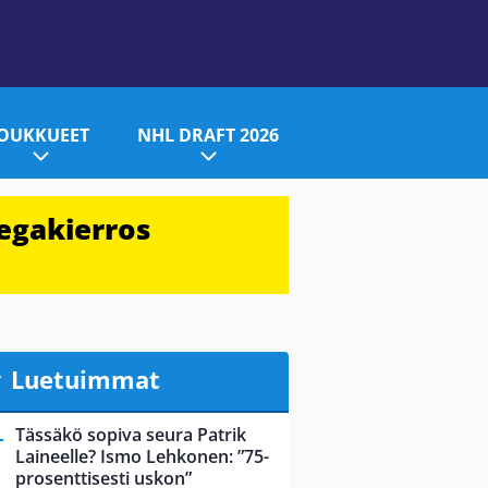
JOUKKUEET
NHL DRAFT 2026
egakierros
Luetuimmat
Tässäkö sopiva seura Patrik
Laineelle? Ismo Lehkonen: ”75-
prosenttisesti uskon”