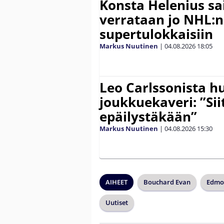
Konsta Helenius sai
verrataan jo NHL:n
supertulokkaisiin
Markus Nuutinen
|
04.08.2026
18:05
Leo Carlssonista h
joukkuekaveri: ”Siit
epäilystäkään”
Markus Nuutinen
|
04.08.2026
15:30
AIHEET
Bouchard Evan
Edmon
Uutiset