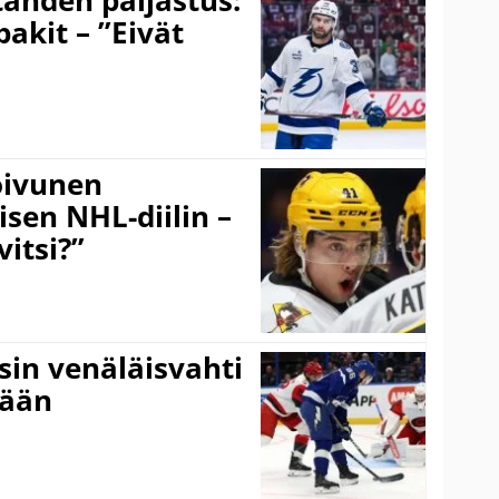
ähden paljastus:
pakit – ”Eivät
Koivunen
äisen NHL-diilin –
itsi?”
sin venäläisvahti
:ään