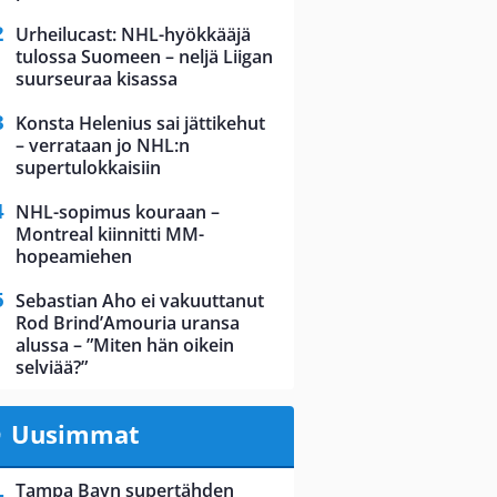
Urheilucast: NHL-hyökkääjä
tulossa Suomeen – neljä Liigan
suurseuraa kisassa
Konsta Helenius sai jättikehut
– verrataan jo NHL:n
supertulokkaisiin
NHL-sopimus kouraan –
Montreal kiinnitti MM-
hopeamiehen
Sebastian Aho ei vakuuttanut
Rod Brind’Amouria uransa
alussa – ”Miten hän oikein
selviää?”
Uusimmat
Tampa Bayn supertähden