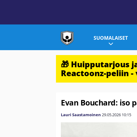
SUOMALAISET
🎁 Huipputarjous 
Reactoonz-peliin - 
Evan Bouchard: iso pä
Lauri Saastamoinen
29.05.2026
10:15