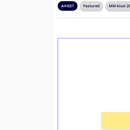
AIHEET
Featured
MM-kisat 2
1€ = 10€ arvosta 
kierrätystä!
Talleta 1€
Saat heti 50 ilmaiskierr
kierros)!
Ei kierrätysvaatimusta!