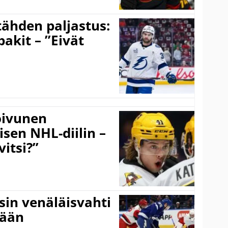
ähden paljastus:
pakit – ”Eivät
Koivunen
äisen NHL-diilin –
itsi?”
sin venäläisvahti
:ään