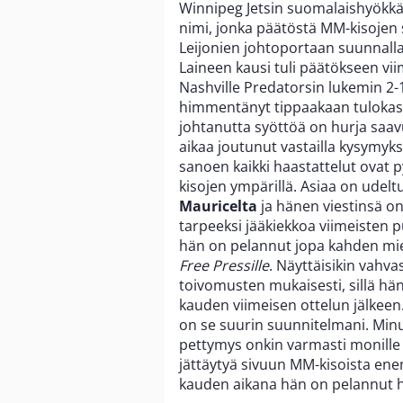
Winnipeg Jetsin suomalaishyökk
nimi, jonka päätöstä MM-kisojen
Leijonien johtoportaan suunnal
Laineen kausi tuli päätökseen vi
Nashville Predatorsin lukemin 2-1.
himmentänyt tippaakaan tulokask
johtanutta syöttöä on hurja saavu
aikaa joutunut vastailla kysymyks
sanoen kaikki haastattelut ova
kisojen ympärillä. Asiaa on udel
Mauricelta
ja hänen viestinsä on
tarpeeksi jääkiekkoa viimeisten p
hän on pelannut jopa kahden mi
Free Pressille
. Näyttäisikin vahv
toivomusten mukaisesti, sillä hän
kauden viimeisen ottelun jälkeen.
on se suurin suunnitelmani. Minul
pettymys onkin varmasti monille
jättäytyä sivuun MM-kisoista en
kauden aikana hän on pelannut hu