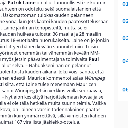
ääjä
Patrik Laine
on ollut luonnollisesti se kuumin
 suhteen on odoteltu sekä suomalaisfanien että
la. Uskomattoman tulokaskauden pelanneen
ime yönä, kun Jets kaatoi kauden päätösottelussaan
 Laine jäi ilman tehopisteitä, mutta se ei
auden huikeaa tulosta: 36 maalia ja 28 maaliin
tus 18-vuotiaalta nuorukaiselta. Laine on jo jonkin
iin liittyen hänen kevään suunnitelmiin. Toisin
t pyörineet enemmän tai vähemmän kevään MM-
tu myös Jetsin päävalmentajana toimivalta
Paul
 ollut selvä. – Nähdäkseni hän on pelannut
uolentoista kauden aikana. Joku voisi sanoa, että
ehen edestä, Maurice kommentoi asiaa
Winnipeg
asti siltä, että Laine tulee menemään Mauricen
 sanoi Winnipeg Jetsin verkkosivuilla seuraavaa,
 – Nyt aion keskittyä harjoittelemaan kovaa ja se
la ei ole tällä hetkellä muita suunnitelmia. Vaikka
 kova, on Laineen varsin todennäköinen päätös
emmän kuin ymmärrettävä, sillä viimeisten kahden
imat 167 virallista jääkiekko-ottelua.