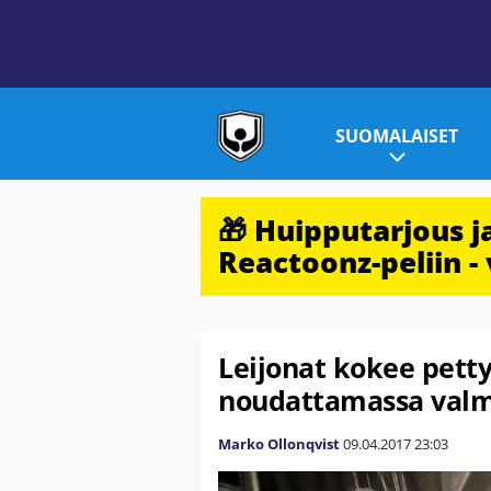
SUOMALAISET
🎁 Huipputarjous 
Reactoonz-peliin - 
Leijonat kokee pett
noudattamassa valm
Marko Ollonqvist
09.04.2017
23:03