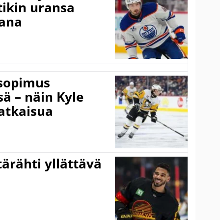
ikin uransa
aana
isopimus
 – näin Kyle
atkaisua
ärähti yllättävä