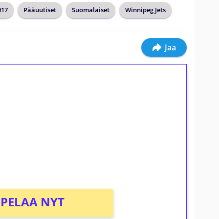
017
Pääuutiset
Suomalaiset
Winnipeg Jets
Jaa
ilmaiskierroksia ilman
osta Tuohi 1000 -peliin (arvo 0,20€ per
PELAA NYT