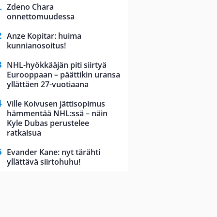
Zdeno Chara
onnettomuudessa
Anze Kopitar: huima
kunnianosoitus!
NHL-hyökkääjän piti siirtyä
Eurooppaan – päättikin uransa
yllättäen 27-vuotiaana
Ville Koivusen jättisopimus
hämmentää NHL:ssä – näin
Kyle Dubas perustelee
ratkaisua
Evander Kane: nyt tärähti
yllättävä siirtohuhu!