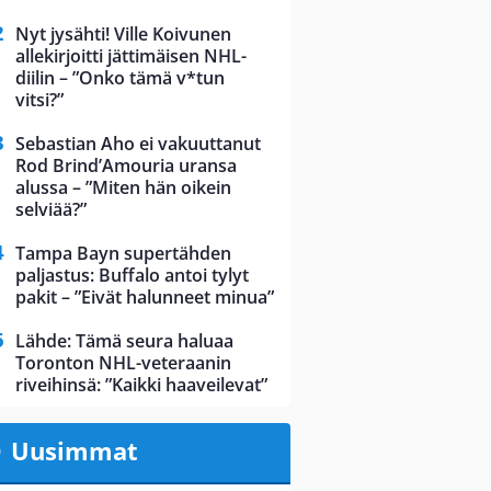
Nyt jysähti! Ville Koivunen
allekirjoitti jättimäisen NHL-
diilin – ”Onko tämä v*tun
vitsi?”
Sebastian Aho ei vakuuttanut
Rod Brind’Amouria uransa
alussa – ”Miten hän oikein
selviää?”
Tampa Bayn supertähden
paljastus: Buffalo antoi tylyt
pakit – ”Eivät halunneet minua”
Lähde: Tämä seura haluaa
Toronton NHL-veteraanin
riveihinsä: ”Kaikki haaveilevat”
Uusimmat