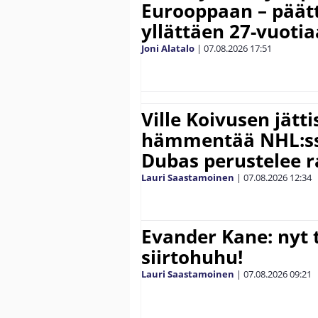
Eurooppaan – päätt
yllättäen 27-vuoti
Joni Alatalo
|
07.08.2026
17:51
Ville Koivusen jätt
hämmentää NHL:ssä
Dubas perustelee r
Lauri Saastamoinen
|
07.08.2026
12:34
Evander Kane: nyt t
siirtohuhu!
Lauri Saastamoinen
|
07.08.2026
09:21