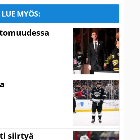
LUE MYÖS:
ttomuudessa
ma
i siirtyä