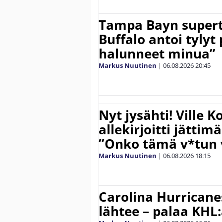
Tampa Bayn supert
Buffalo antoi tylyt 
halunneet minua”
Markus Nuutinen
|
06.08.2026
20:45
Nyt jysähti! Ville 
allekirjoitti jättim
”Onko tämä v*tun v
Markus Nuutinen
|
06.08.2026
18:15
Carolina Hurricane
lähtee – palaa KHL