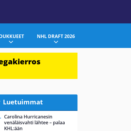
JOUKKUEET
NHL DRAFT 2026
egakierros
Luetuimmat
Carolina Hurricanesin
venäläisvahti lähtee – palaa
KHL:ään