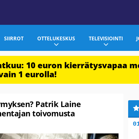
SIIRROT
OTTELUKESKUS
TELEVISIOINTI
jatkuu: 10 euron kierrätysvapaa m
vain 1 eurolla!
ymyksen? Patrik Laine
entajan toivomusta