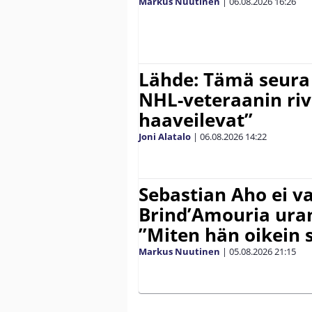
Markus Nuutinen
|
06.08.2026
16:26
Lähde: Tämä seura
NHL-veteraanin riv
haaveilevat”
Joni Alatalo
|
06.08.2026
14:22
Sebastian Aho ei v
Brind’Amouria uran
”Miten hän oikein 
Markus Nuutinen
|
05.08.2026
21:15