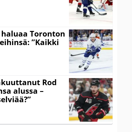
 haluaa Toronton
eihinsä: ”Kaikki
akuuttanut Rod
sa alussa –
selviää?”