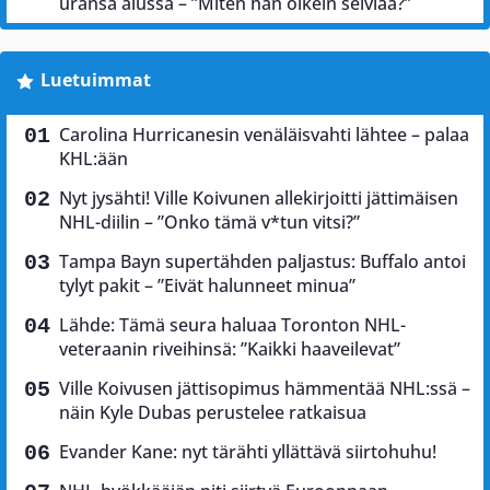
uransa alussa – ”Miten hän oikein selviää?”
Luetuimmat
Carolina Hurricanesin venäläisvahti lähtee – palaa
KHL:ään
Nyt jysähti! Ville Koivunen allekirjoitti jättimäisen
NHL-diilin – ”Onko tämä v*tun vitsi?”
Tampa Bayn supertähden paljastus: Buffalo antoi
tylyt pakit – ”Eivät halunneet minua”
Lähde: Tämä seura haluaa Toronton NHL-
veteraanin riveihinsä: ”Kaikki haaveilevat”
Ville Koivusen jättisopimus hämmentää NHL:ssä –
näin Kyle Dubas perustelee ratkaisua
Evander Kane: nyt tärähti yllättävä siirtohuhu!