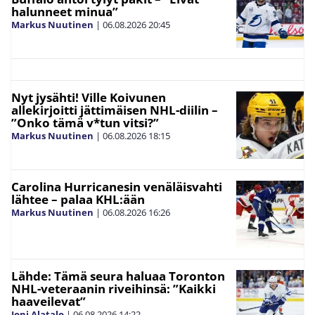
halunneet minua”
Markus Nuutinen
|
06.08.2026
20:45
Nyt jysähti! Ville Koivunen
allekirjoitti jättimäisen NHL-diilin –
”Onko tämä v*tun vitsi?”
Markus Nuutinen
|
06.08.2026
18:15
Carolina Hurricanesin venäläisvahti
lähtee – palaa KHL:ään
Markus Nuutinen
|
06.08.2026
16:26
Lähde: Tämä seura haluaa Toronton
NHL-veteraanin riveihinsä: ”Kaikki
haaveilevat”
Joni Alatalo
|
06.08.2026
14:22