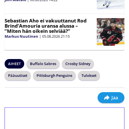
Sebastian Aho ei vakuuttanut Rod
Brind’Amouria uransa alussa –
”Miten hän oikein selviää?”
Markus Nuutinen
|
05.08.2026
21:15
AIHEET
Buffalo Sabres
Crosby Sidney
Pääuutiset
Pittsburgh Penguins
Tulokset
Jaa
1€ = 10€ arvosta
ilmaiskierroksia ilman