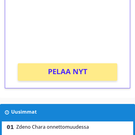
kierrätystä!
Talleta 1€
Saat heti 50 ilmaiskierrosta Tuohi 1000 -
peliin (arvo 0,20€ per kierros)!
Ei kierrätysvaatimusta!
PELAA NYT
Uusimmat
Zdeno Chara onnettomuudessa