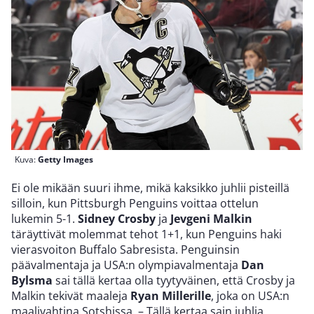
Kuva:
Getty Images
Ei ole mikään suuri ihme, mikä kaksikko juhlii pisteillä
silloin, kun Pittsburgh Penguins voittaa ottelun
lukemin 5-1.
Sidney Crosby
ja
Jevgeni Malkin
täräyttivät molemmat tehot 1+1, kun Penguins haki
vierasvoiton Buffalo Sabresista. Penguinsin
päävalmentaja ja USA:n olympiavalmentaja
Dan
Bylsma
sai tällä kertaa olla tyytyväinen, että Crosby ja
Malkin tekivät maaleja
Ryan Millerille
, joka on USA:n
maalivahtina Sotshissa. – Tällä kertaa sain juhlia