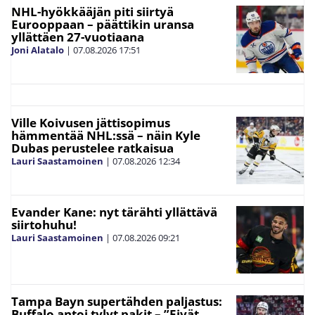
NHL-hyökkääjän piti siirtyä
Eurooppaan – päättikin uransa
yllättäen 27-vuotiaana
Joni Alatalo
|
07.08.2026
17:51
Ville Koivusen jättisopimus
hämmentää NHL:ssä – näin Kyle
Dubas perustelee ratkaisua
Lauri Saastamoinen
|
07.08.2026
12:34
Evander Kane: nyt tärähti yllättävä
siirtohuhu!
Lauri Saastamoinen
|
07.08.2026
09:21
Tampa Bayn supertähden paljastus:
Buffalo antoi tylyt pakit – ”Eivät