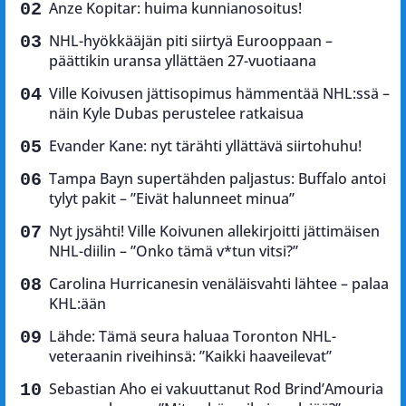
Anze Kopitar: huima kunnianosoitus!
NHL-hyökkääjän piti siirtyä Eurooppaan –
päättikin uransa yllättäen 27-vuotiaana
Ville Koivusen jättisopimus hämmentää NHL:ssä –
näin Kyle Dubas perustelee ratkaisua
Evander Kane: nyt tärähti yllättävä siirtohuhu!
Tampa Bayn supertähden paljastus: Buffalo antoi
tylyt pakit – ”Eivät halunneet minua”
Nyt jysähti! Ville Koivunen allekirjoitti jättimäisen
NHL-diilin – ”Onko tämä v*tun vitsi?”
Carolina Hurricanesin venäläisvahti lähtee – palaa
KHL:ään
Lähde: Tämä seura haluaa Toronton NHL-
veteraanin riveihinsä: ”Kaikki haaveilevat”
Sebastian Aho ei vakuuttanut Rod Brind’Amouria