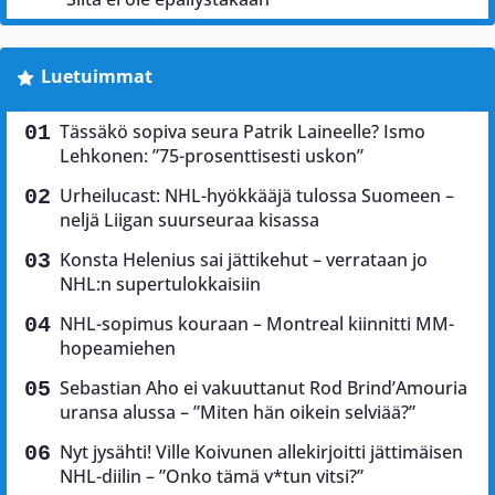
Luetuimmat
Tässäkö sopiva seura Patrik Laineelle? Ismo
Lehkonen: ”75-prosenttisesti uskon”
Urheilucast: NHL-hyökkääjä tulossa Suomeen –
neljä Liigan suurseuraa kisassa
Konsta Helenius sai jättikehut – verrataan jo
NHL:n supertulokkaisiin
NHL-sopimus kouraan – Montreal kiinnitti MM-
hopeamiehen
Sebastian Aho ei vakuuttanut Rod Brind’Amouria
uransa alussa – ”Miten hän oikein selviää?”
Nyt jysähti! Ville Koivunen allekirjoitti jättimäisen
NHL-diilin – ”Onko tämä v*tun vitsi?”