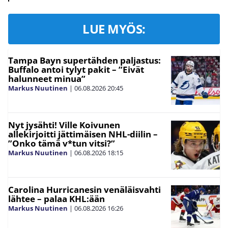
LUE MYÖS:
Tampa Bayn supertähden paljastus:
Buffalo antoi tylyt pakit – ”Eivät
halunneet minua”
Markus Nuutinen
|
06.08.2026
20:45
Nyt jysähti! Ville Koivunen
allekirjoitti jättimäisen NHL-diilin –
”Onko tämä v*tun vitsi?”
Markus Nuutinen
|
06.08.2026
18:15
Carolina Hurricanesin venäläisvahti
lähtee – palaa KHL:ään
Markus Nuutinen
|
06.08.2026
16:26