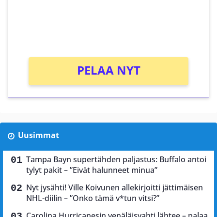
Saat heti 50 ilmaiskierrosta Tuohi 1000 -
peliin (arvo 0,20€ per kierros)!
Ei kierrätysvaatimusta!
PELAA NYT
Uusimmat
Tampa Bayn supertähden paljastus: Buffalo antoi
tylyt pakit – ”Eivät halunneet minua”
Nyt jysähti! Ville Koivunen allekirjoitti jättimäisen
NHL-diilin – ”Onko tämä v*tun vitsi?”
Carolina Hurricanesin venäläisvahti lähtee – palaa