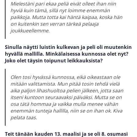
Mielestäni pari ekaa peliä eivät olleet ihan niin
hyviä kuin tämä, sillä nyt loimme enemmän
paikkoja. Mutta totta kai häntä kaipaa, koska hän
on kuitenkin sen verran tärkeä pelaaja
joukkueellemme.
Sinulla näytti luistin kulkevan ja peli oli muutenkin
hyvällä mallilla. Minkälaisessa kunnossa olet nyt?
Joko olet täysin toipunut leikkauksista?
Olen tosi hyvässä kunnossa, eikä oikeastaan ole
mitään valittamista. Mun pitää tosin tehdä vielä
aika paljon lihashuoltoa pelien jälkeen, jotta saan
itseni kuntoon seuraavaksi päiväksi. Mutta se on
osa tätä hommaa ja vaikka mulla menee vähän
enemmän tunteja hallilla, niin se on ihan ok. Kiva
pelata taas.
Teit tänään kauden 13. maalisi ja se oli 8. osumasi