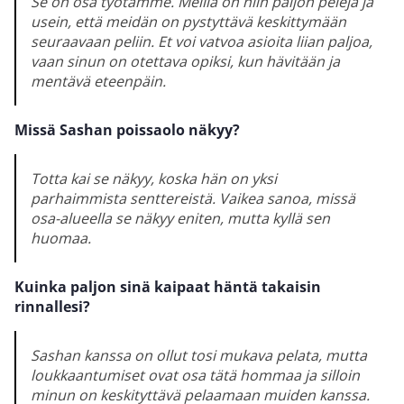
Se on osa työtämme. Meillä on niin paljon pelejä ja
usein, että meidän on pystyttävä keskittymään
seuraavaan peliin. Et voi vatvoa asioita liian paljoa,
vaan sinun on otettava opiksi, kun hävitään ja
mentävä eteenpäin.
Missä Sashan poissaolo näkyy?
Totta kai se näkyy, koska hän on yksi
parhaimmista senttereistä. Vaikea sanoa, missä
osa-alueella se näkyy eniten, mutta kyllä sen
huomaa.
Kuinka paljon sinä kaipaat häntä takaisin
rinnallesi?
Sashan kanssa on ollut tosi mukava pelata, mutta
loukkaantumiset ovat osa tätä hommaa ja silloin
minun on keskityttävä pelaamaan muiden kanssa.