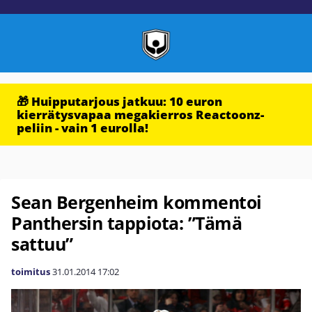
🎁 Huipputarjous jatkuu: 10 euron
kierrätysvapaa megakierros Reactoonz-
peliin - vain 1 eurolla!
Sean Bergenheim kommentoi
Panthersin tappiota: ”Tämä
sattuu”
toimitus
31.01.2014
17:02