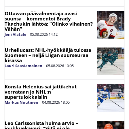
Ottawan päävalmentaja avasi
suunsa – kommentoi Brady
Tkachukin lähtöä: ”Olinko vihainen?
Vähän”
Joni Alatalo
|
05.08.2026
14:12
Urheilucast: NHL-hyökkääjä tulossa
Suomeen – neljä Liigan suurseuraa
kisassa
Lauri Saastamoinen
|
05.08.2026
10:05
Konsta Helenius sai jättikehut –
verrataan jo NHL:n
supertulokkaisiin
Markus Nuutinen
|
04.08.2026
18:05
Leo Carlssonista huima arvio –
joukkuekaveri: ”Siitä ei ole