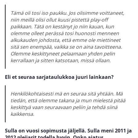
Tämä oli tosi iso paukku. Jos olisimme voittaneet,
niin meillä olisi ollut kuusi pistettä play-off
paikkaan. Tätä on kestänyt jo niin kauan, kun
olemme olleet perässä tosi huonosti menneen
alkukauden johdosta, että emme ole miettineet
sitä sen enempää, vaikka se on aina tavoitteena.
Olemme keskittyneet pelaamaan yhden pelin
kerrallaan ja sitten katsotaan, missä ollaan.
Eli et seuraa sarjataulukkoa juuri lainkaan?
Henkilökohtaisesti mä en seuraa sitä yhtään. Mä
tiedän, että olemme takana ja mun mielestä pitää
keskittyä vaan seuraavaan peliin ja tehdä siinä
kaikkensa.
Sulla on vuosi sopimusta jäljellä. Sulla meni 2011 ja
2012 pleijarit todella hyvin. Onko ajatus