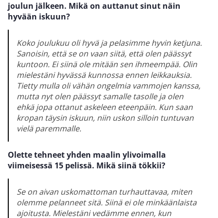
joulun jälkeen. Mikä on auttanut sinut näin
hyvään iskuun?
Koko joulukuu oli hyvä ja pelasimme hyvin ketjuna.
Sanoisin, että se on vaan siitä, että olen päässyt
kuntoon. Ei siinä ole mitään sen ihmeempää. Olin
mielestäni hyvässä kunnossa ennen leikkauksia.
Tietty mulla oli vähän ongelmia vammojen kanssa,
mutta nyt olen päässyt samalle tasolle ja olen
ehkä jopa ottanut askeleen eteenpäin. Kun saan
kropan täysin iskuun, niin uskon silloin tuntuvan
vielä paremmalle.
Olette tehneet yhden maalin ylivoimalla
viimeisessä 15 pelissä. Mikä siinä tökkii?
Se on aivan uskomattoman turhauttavaa, miten
olemme pelanneet sitä. Siinä ei ole minkäänlaista
ajoitusta. Mielestäni vedämme ennen, kun