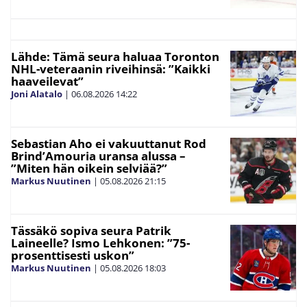
Lähde: Tämä seura haluaa Toronton
NHL-veteraanin riveihinsä: ”Kaikki
haaveilevat”
Joni Alatalo
|
06.08.2026
14:22
Sebastian Aho ei vakuuttanut Rod
Brind’Amouria uransa alussa –
”Miten hän oikein selviää?”
Markus Nuutinen
|
05.08.2026
21:15
Tässäkö sopiva seura Patrik
Laineelle? Ismo Lehkonen: ”75-
prosenttisesti uskon”
Markus Nuutinen
|
05.08.2026
18:03