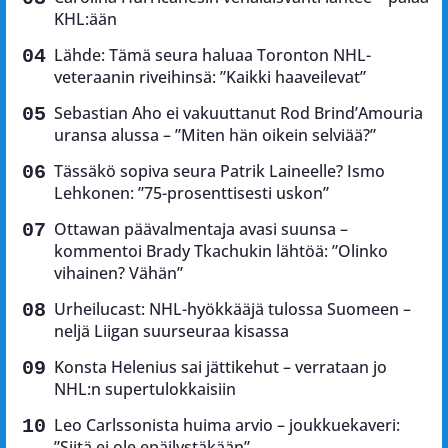
KHL:ään
Lähde: Tämä seura haluaa Toronton NHL-
veteraanin riveihinsä: ”Kaikki haaveilevat”
Sebastian Aho ei vakuuttanut Rod Brind’Amouria
uransa alussa – ”Miten hän oikein selviää?”
Tässäkö sopiva seura Patrik Laineelle? Ismo
Lehkonen: ”75-prosenttisesti uskon”
Ottawan päävalmentaja avasi suunsa –
kommentoi Brady Tkachukin lähtöä: ”Olinko
vihainen? Vähän”
Urheilucast: NHL-hyökkääjä tulossa Suomeen –
neljä Liigan suurseuraa kisassa
Konsta Helenius sai jättikehut – verrataan jo
NHL:n supertulokkaisiin
Leo Carlssonista huima arvio – joukkuekaveri:
”Siitä ei ole epäilystäkään”