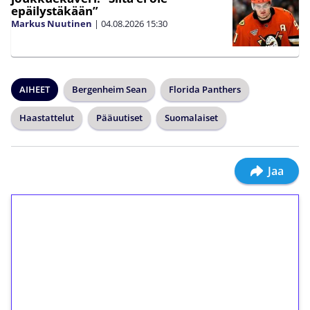
epäilystäkään”
Markus Nuutinen
|
04.08.2026
15:30
AIHEET
Bergenheim Sean
Florida Panthers
Haastattelut
Pääuutiset
Suomalaiset
Jaa
1€ = 10€ arvosta
ilmaiskierroksia ilman
kierrätystä!
Talleta 1€