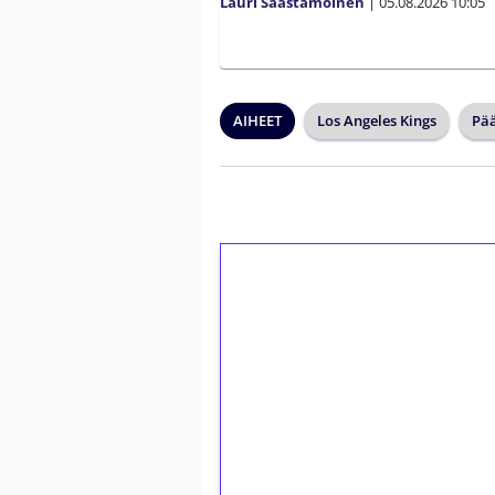
Lauri Saastamoinen
|
05.08.2026
10:05
AIHEET
Los Angeles Kings
Pää
1€ = 10€ arvosta 
kierrätystä!
Talleta 1€
Saat heti 50 ilmaiskierr
kierros)!
Ei kierrätysvaatimusta!