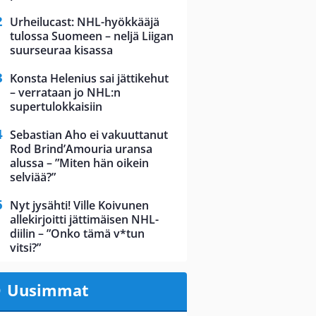
Urheilucast: NHL-hyökkääjä
tulossa Suomeen – neljä Liigan
suurseuraa kisassa
Konsta Helenius sai jättikehut
– verrataan jo NHL:n
supertulokkaisiin
Sebastian Aho ei vakuuttanut
Rod Brind’Amouria uransa
alussa – ”Miten hän oikein
selviää?”
Nyt jysähti! Ville Koivunen
allekirjoitti jättimäisen NHL-
diilin – ”Onko tämä v*tun
vitsi?”
Uusimmat