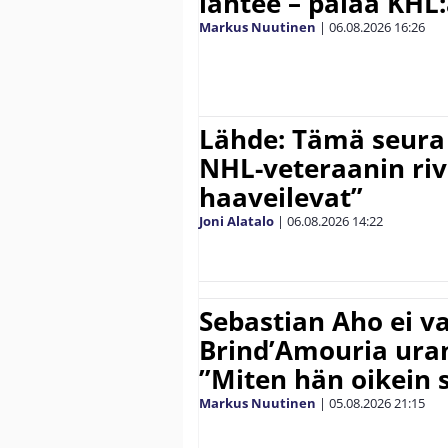
lähtee – palaa KHL
Markus Nuutinen
|
06.08.2026
16:26
Lähde: Tämä seura
NHL-veteraanin riv
haaveilevat”
Joni Alatalo
|
06.08.2026
14:22
Sebastian Aho ei v
Brind’Amouria uran
”Miten hän oikein 
Markus Nuutinen
|
05.08.2026
21:15