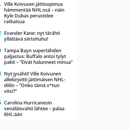
Ville Koivusen jättisopimus
hämmentää NHL:ssä – näin
Kyle Dubas perustelee
ratkaisua
Evander Kane: nyt tärähti
yllättävä siirtohuhu!
Tampa Bayn supertähden
paljastus: Buffalo antoi tylyt
pakit – ”Eivät halunneet minua”
Nyt jysähti! Ville Koivunen
allekirjoitti jättimäisen NHL-
diilin – ”Onko tämä v*tun
vitsi?”
Carolina Hurricanesin
venäläisvahti lähtee – palaa
KHL:ään