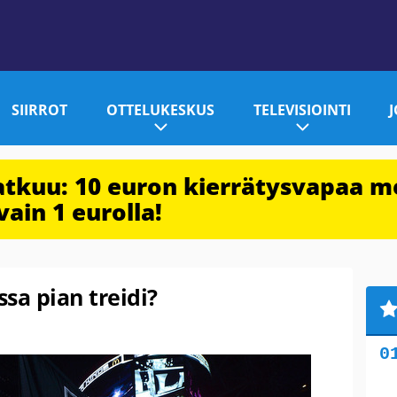
SIIRROT
OTTELUKESKUS
TELEVISIOINTI
jatkuu: 10 euron kierrätysvapaa m
vain 1 eurolla!
ssa pian treidi?