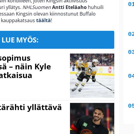
in kohdilleen, joten Kingsin aktiivisuus
ri yllätys.
NHLSuomen
Antti Eteläaho
huhuili
saan Kingsin olevan kiinnostunut Buffalo
e kauppakatsaus
täältä
!
LUE MYÖS:
isopimus
 – näin Kyle
atkaisua
ärähti yllättävä