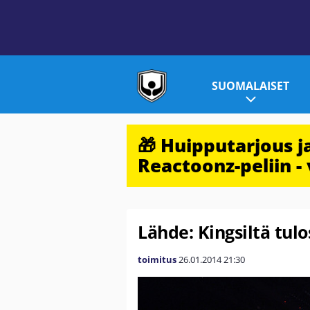
SUOMALAISET
🎁 Huipputarjous 
Reactoonz-peliin - 
Lähde: Kingsiltä tulo
toimitus
26.01.2014
21:30