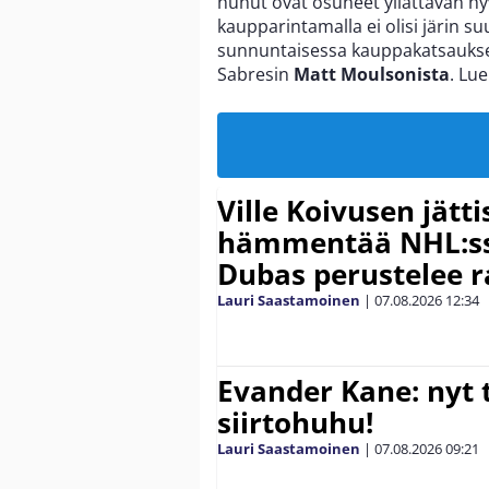
huhut ovat osuneet yllättävän hyv
kaupparintamalla ei olisi järin suu
sunnuntaisessa kauppakatsaukses
Sabresin
Matt Moulsonista
. Lu
Ville Koivusen jätt
hämmentää NHL:ssä
Dubas perustelee r
Lauri Saastamoinen
|
07.08.2026
12:34
Evander Kane: nyt t
siirtohuhu!
Lauri Saastamoinen
|
07.08.2026
09:21