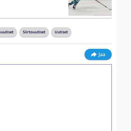
uutiset
Siirtouutiset
Uutiset
Jaa
ilmaiskierroksia ilman
osta Tuohi 1000 -peliin (arvo 0,20€ per