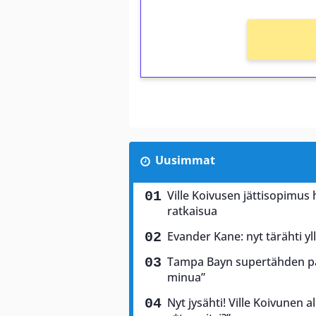
Uusimmat
Ville Koivusen jättisopimu
ratkaisua
Evander Kane: nyt tärähti yl
Tampa Bayn supertähden palj
minua”
Nyt jysähti! Ville Koivunen a