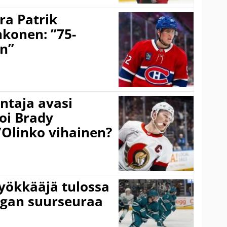
ra Patrik
hkonen: ”75-
on”
taja avasi
oi Brady
”Olinko vihainen?
yökkääjä tulossa
igan suurseuraa