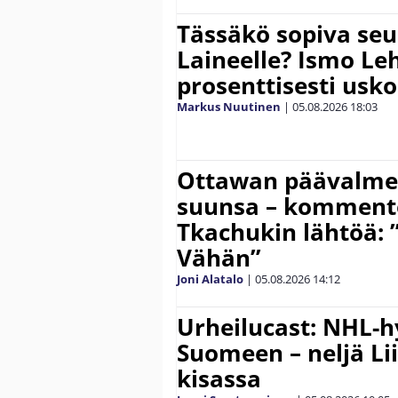
Tässäkö sopiva seu
Laineelle? Ismo Le
prosenttisesti usk
Markus Nuutinen
|
05.08.2026
18:03
Ottawan päävalmen
suunsa – komment
Tkachukin lähtöä: 
Vähän”
Joni Alatalo
|
05.08.2026
14:12
Urheilucast: NHL-h
Suomeen – neljä Li
kisassa