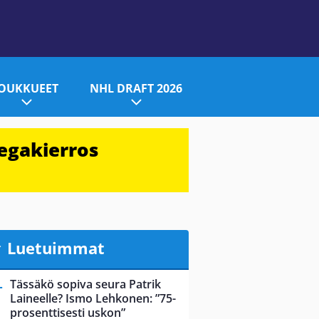
JOUKKUEET
NHL DRAFT 2026
egakierros
Luetuimmat
Tässäkö sopiva seura Patrik
Laineelle? Ismo Lehkonen: ”75-
prosenttisesti uskon”