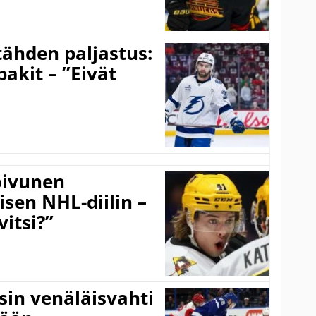
ähden paljastus:
pakit – ”Eivät
Koivunen
äisen NHL-diilin –
itsi?”
sin venäläisvahti