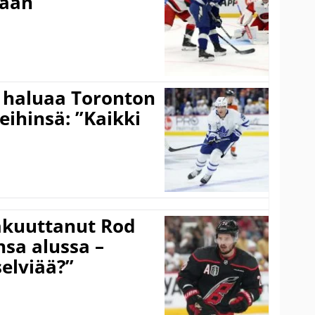
:ään
 haluaa Toronton
eihinsä: ”Kaikki
akuuttanut Rod
sa alussa –
selviää?”