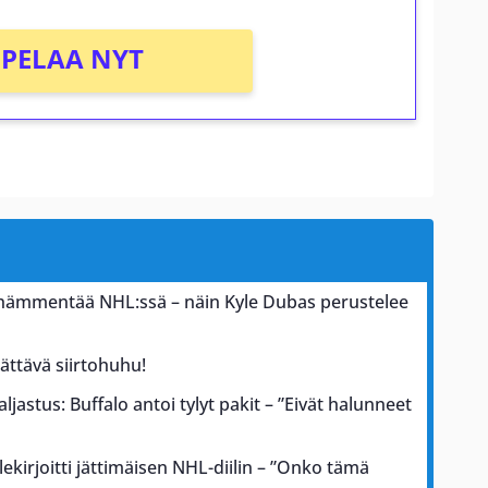
PELAA NYT
s hämmentää NHL:ssä – näin Kyle Dubas perustelee
lättävä siirtohuhu!
astus: Buffalo antoi tylyt pakit – ”Eivät halunneet
llekirjoitti jättimäisen NHL-diilin – ”Onko tämä