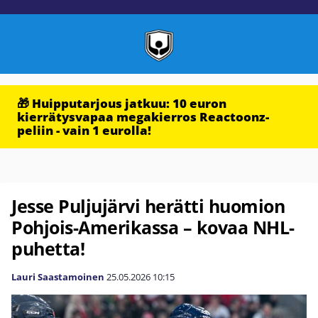
🎁 Huipputarjous jatkuu: 10 euron
kierrätysvapaa megakierros Reactoonz-
peliin - vain 1 eurolla!
Jesse Puljujärvi herätti huomion
Pohjois-Amerikassa – kovaa NHL-
puhetta!
Lauri Saastamoinen
25.05.2026
10:15