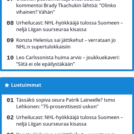
kommentoi Brady Tkachukin lähtöä: ”Olinko
vihainen? Vähän”
Urheilucast: NHL-hyökkääjä tulossa Suomeen –
neljä Liigan suurseuraa kisassa
Konsta Helenius sai jättikehut – verrataan jo
NHL:n supertulokkaisiin
Leo Carlssonista huima arvio – joukkuekaveri:
”Siitä ei ole epäilystäkään”
Luetuimmat
Tässäkö sopiva seura Patrik Laineelle? Ismo
Lehkonen: ”75-prosenttisesti uskon”
Urheilucast: NHL-hyökkääjä tulossa Suomeen –
neljä Liigan suurseuraa kisassa