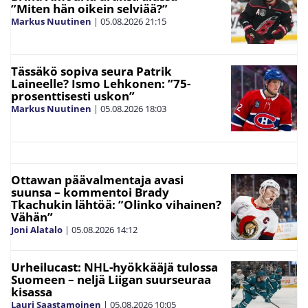
”Miten hän oikein selviää?”
Markus Nuutinen
|
05.08.2026
21:15
Tässäkö sopiva seura Patrik
Laineelle? Ismo Lehkonen: ”75-
prosenttisesti uskon”
Markus Nuutinen
|
05.08.2026
18:03
Ottawan päävalmentaja avasi
suunsa – kommentoi Brady
Tkachukin lähtöä: ”Olinko vihainen?
Vähän”
Joni Alatalo
|
05.08.2026
14:12
Urheilucast: NHL-hyökkääjä tulossa
Suomeen – neljä Liigan suurseuraa
kisassa
Lauri Saastamoinen
|
05.08.2026
10:05