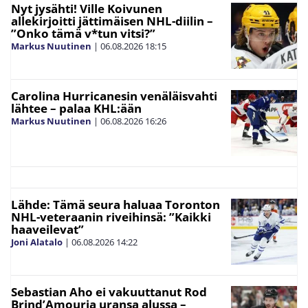
Nyt jysähti! Ville Koivunen
allekirjoitti jättimäisen NHL-diilin –
”Onko tämä v*tun vitsi?”
Markus Nuutinen
|
06.08.2026
18:15
Carolina Hurricanesin venäläisvahti
lähtee – palaa KHL:ään
Markus Nuutinen
|
06.08.2026
16:26
Lähde: Tämä seura haluaa Toronton
NHL-veteraanin riveihinsä: ”Kaikki
haaveilevat”
Joni Alatalo
|
06.08.2026
14:22
Sebastian Aho ei vakuuttanut Rod
Brind’Amouria uransa alussa –