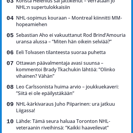
Konsta Helenius sai jättikehut – verrataan jo
NHL:n supertulokkaisiin
NHL-sopimus kouraan – Montreal kiinnitti MM-
hopeamiehen
Sebastian Aho ei vakuuttanut Rod Brind’Amouria
uransa alussa – ”Miten hän oikein selviää?”
Eeli Tolvasen tilanteesta suoraa puhetta
Ottawan päävalmentaja avasi suunsa –
kommentoi Brady Tkachukin lähtöä: ”Olinko
vihainen? Vähän”
Leo Carlssonista huima arvio – joukkuekaveri:
”Siitä ei ole epäilystäkään”
NHL-kärkivaraus Juho Piiparinen: ura jatkuu
Liigassa!
Lähde: Tämä seura haluaa Toronton NHL-
veteraanin riveihinsä: ”Kaikki haaveilevat”