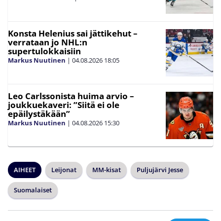
Konsta Helenius sai jättikehut –
verrataan jo NHL:n
supertulokkaisiin
Markus Nuutinen
|
04.08.2026
18:05
Leo Carlssonista huima arvio –
joukkuekaveri: ”Siitä ei ole
epäilystäkään”
Markus Nuutinen
|
04.08.2026
15:30
AIHEET
Leijonat
MM-kisat
Puljujärvi Jesse
Suomalaiset