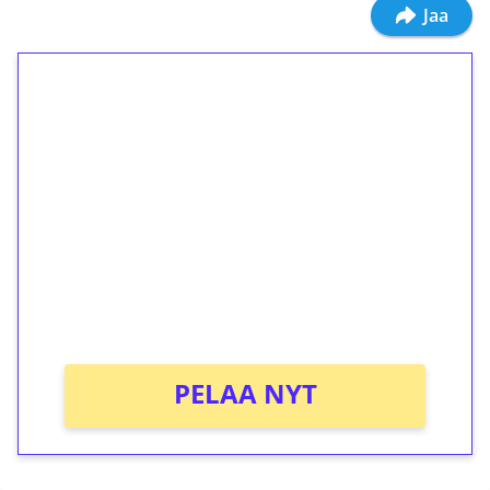
Jaa
1€ = 10€ arvosta
ilmaiskierroksia ilman
kierrätystä!
Talleta 1€
Saat heti 50 ilmaiskierrosta Tuohi 1000 -
peliin (arvo 0,20€ per kierros)!
Ei kierrätysvaatimusta!
PELAA NYT