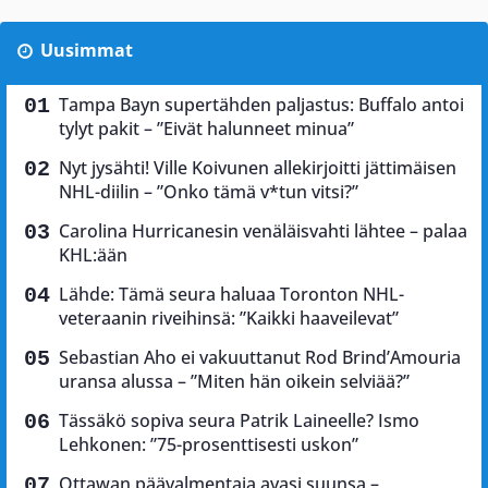
Uusimmat
Tampa Bayn supertähden paljastus: Buffalo antoi
tylyt pakit – ”Eivät halunneet minua”
Nyt jysähti! Ville Koivunen allekirjoitti jättimäisen
NHL-diilin – ”Onko tämä v*tun vitsi?”
Carolina Hurricanesin venäläisvahti lähtee – palaa
KHL:ään
Lähde: Tämä seura haluaa Toronton NHL-
veteraanin riveihinsä: ”Kaikki haaveilevat”
Sebastian Aho ei vakuuttanut Rod Brind’Amouria
uransa alussa – ”Miten hän oikein selviää?”
Tässäkö sopiva seura Patrik Laineelle? Ismo
Lehkonen: ”75-prosenttisesti uskon”
Ottawan päävalmentaja avasi suunsa –