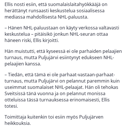
Ellis nosti esiin, että suomalaislaitahyökkääjä on
herättänyt runsaasti keskustelua sosiaalisessa
mediassa mahdollisesta NHL-paluusta.
– Hänen NHL-paluustaan on käyty verkossa valtavasti
keskustelua – pitäisikö jonkun NHL-seuran ottaa
häneen riski, Ellis kirjoitti.
Hän muistutti, että kyseessä ei ole parhaiden pelaajien
turnaus, mutta Puljujärvi esiintynyt edukseen NHL-
pelaajien kanssa.
– Tiedän, että tämä ei ole parhaat-vastaan-parhaat-
turnaus, mutta Puljujärvi on pelannut paremmin kuin
useimmat suomalaiset NHL-pelaajat. Hän oli tehokas
Sveitsissä tänä vuonna ja on pelannut monissa
otteluissa tässä turnauksessa erinomaisesti, Ellis
totesi.
Toimittaja kuitenkin toi esiin myös Puljujärven
heikkouksia.