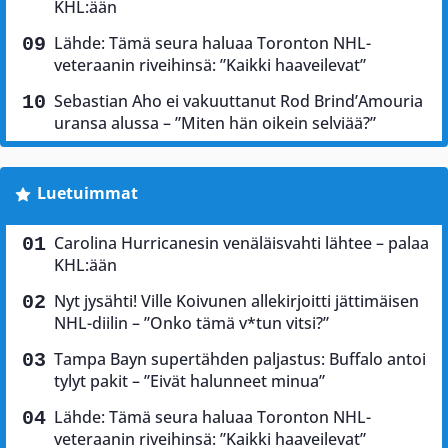
KHL:ään
Lähde: Tämä seura haluaa Toronton NHL-
veteraanin riveihinsä: ”Kaikki haaveilevat”
Sebastian Aho ei vakuuttanut Rod Brind’Amouria
uransa alussa – ”Miten hän oikein selviää?”
Luetuimmat
Carolina Hurricanesin venäläisvahti lähtee – palaa
KHL:ään
Nyt jysähti! Ville Koivunen allekirjoitti jättimäisen
NHL-diilin – ”Onko tämä v*tun vitsi?”
Tampa Bayn supertähden paljastus: Buffalo antoi
tylyt pakit – ”Eivät halunneet minua”
Lähde: Tämä seura haluaa Toronton NHL-
veteraanin riveihinsä: ”Kaikki haaveilevat”