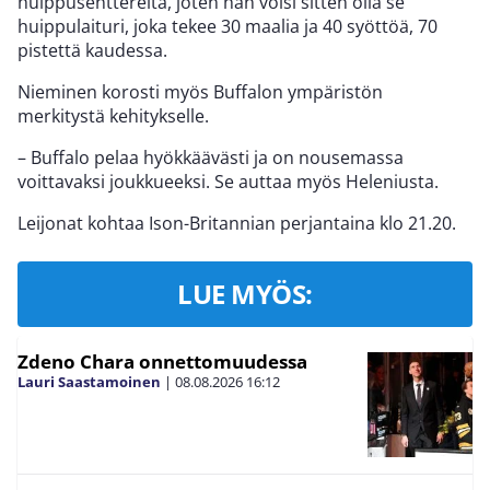
huippusenttereitä, joten hän voisi sitten olla se
huippulaituri, joka tekee 30 maalia ja 40 syöttöä, 70
pistettä kaudessa.
Nieminen korosti myös Buffalon ympäristön
merkitystä kehitykselle.
– Buffalo pelaa hyökkäävästi ja on nousemassa
voittavaksi joukkueeksi. Se auttaa myös Heleniusta.
Leijonat kohtaa Ison-Britannian perjantaina klo 21.20.
LUE MYÖS:
Zdeno Chara onnettomuudessa
Lauri Saastamoinen
|
08.08.2026
16:12