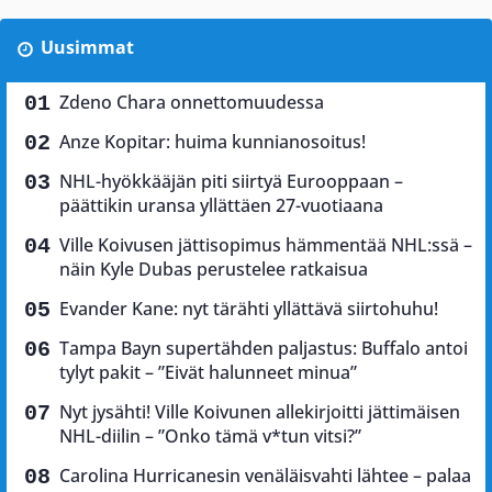
Uusimmat
Zdeno Chara onnettomuudessa
Anze Kopitar: huima kunnianosoitus!
NHL-hyökkääjän piti siirtyä Eurooppaan –
päättikin uransa yllättäen 27-vuotiaana
Ville Koivusen jättisopimus hämmentää NHL:ssä –
näin Kyle Dubas perustelee ratkaisua
Evander Kane: nyt tärähti yllättävä siirtohuhu!
Tampa Bayn supertähden paljastus: Buffalo antoi
tylyt pakit – ”Eivät halunneet minua”
Nyt jysähti! Ville Koivunen allekirjoitti jättimäisen
NHL-diilin – ”Onko tämä v*tun vitsi?”
Carolina Hurricanesin venäläisvahti lähtee – palaa