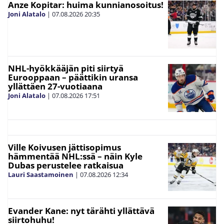
Anze Kopitar: huima kunnianosoitus!
Joni Alatalo
|
07.08.2026
20:35
NHL-hyökkääjän piti siirtyä
Eurooppaan – päättikin uransa
yllättäen 27-vuotiaana
Joni Alatalo
|
07.08.2026
17:51
Ville Koivusen jättisopimus
hämmentää NHL:ssä – näin Kyle
Dubas perustelee ratkaisua
Lauri Saastamoinen
|
07.08.2026
12:34
Evander Kane: nyt tärähti yllättävä
siirtohuhu!