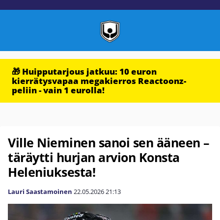
🎁 Huipputarjous jatkuu: 10 euron
kierrätysvapaa megakierros Reactoonz-
peliin - vain 1 eurolla!
Ville Nieminen sanoi sen ääneen –
täräytti hurjan arvion Konsta
Heleniuksesta!
Lauri Saastamoinen
22.05.2026
21:13