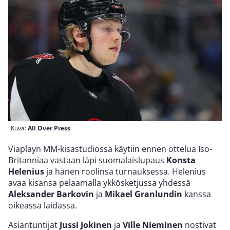
Kuva:
All Over Press
Viaplayn MM-kisastudiossa käytiin ennen ottelua Iso-
Britanniaa vastaan läpi suomalaislupaus
Konsta
Helenius
ja hänen roolinsa turnauksessa. Helenius
avaa kisansa pelaamalla ykkösketjussa yhdessä
Aleksander Barkovin
ja
Mikael Granlundin
kanssa
oikeassa laidassa.
Asiantuntijat
Jussi Jokinen
ja
Ville Nieminen
nostivat