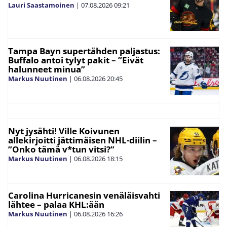
Lauri Saastamoinen
|
07.08.2026
09:21
Tampa Bayn supertähden paljastus:
Buffalo antoi tylyt pakit – ”Eivät
halunneet minua”
Markus Nuutinen
|
06.08.2026
20:45
Nyt jysähti! Ville Koivunen
allekirjoitti jättimäisen NHL-diilin –
”Onko tämä v*tun vitsi?”
Markus Nuutinen
|
06.08.2026
18:15
Carolina Hurricanesin venäläisvahti
lähtee – palaa KHL:ään
Markus Nuutinen
|
06.08.2026
16:26