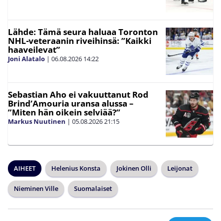
Lähde: Tämä seura haluaa Toronton
NHL-veteraanin riveihinsä: ”Kaikki
haaveilevat”
Joni Alatalo
|
06.08.2026
14:22
Sebastian Aho ei vakuuttanut Rod
Brind’Amouria uransa alussa –
”Miten hän oikein selviää?”
Markus Nuutinen
|
05.08.2026
21:15
AIHEET
Helenius Konsta
Jokinen Olli
Leijonat
Nieminen Ville
Suomalaiset