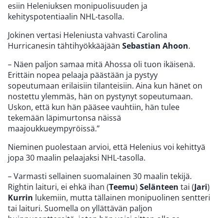
esiin Heleniuksen monipuolisuuden ja
kehityspotentiaalin NHL-tasolla.
Jokinen vertasi Heleniusta vahvasti Carolina
Hurricanesin tähtihyökkääjään
Sebastian Ahoon
.
– Näen paljon samaa mitä Ahossa oli tuon ikäisenä.
Erittäin nopea pelaaja päästään ja pystyy
sopeutumaan erilaisiin tilanteisiin. Aina kun hänet on
nostettu ylemmäs, hän on pystynyt sopeutumaan.
Uskon, että kun hän pääsee vauhtiin, hän tulee
tekemään läpimurtonsa näissä
maajoukkueympyröissä.”
Nieminen puolestaan arvioi, että Helenius voi kehittyä
jopa 30 maalin pelaajaksi NHL-tasolla.
– Varmasti sellainen suomalainen 30 maalin tekijä.
Rightin laituri, ei ehkä ihan (
Teemu
)
Selänteen
tai (
Jari
)
Kurrin
lukemiin, mutta tällainen monipuolinen sentteri
tai laituri. Suomella on yllättävän paljon