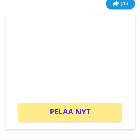
Jaa
1€ = 10€ arvosta
ilmaiskierroksia ilman
kierrätystä!
Talleta 1€
Saat heti 50 ilmaiskierrosta Tuohi 1000 -
peliin (arvo 0,20€ per kierros)!
Ei kierrätysvaatimusta!
PELAA NYT