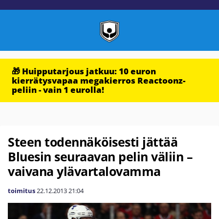
🎁 Huipputarjous jatkuu: 10 euron
kierrätysvapaa megakierros Reactoonz-
peliin - vain 1 eurolla!
Steen todennäköisesti jättää
Bluesin seuraavan pelin väliin –
vaivana ylävartalovamma
toimitus
22.12.2013
21:04