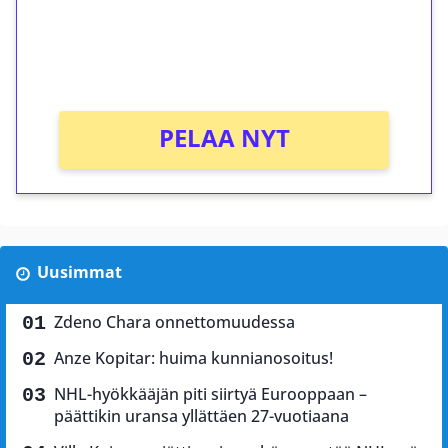
Saat heti 50 ilmaiskierrosta Tuohi 1000 -
peliin (arvo 0,20€ per kierros)!
Ei kierrätysvaatimusta!
PELAA NYT
Uusimmat
Zdeno Chara onnettomuudessa
Anze Kopitar: huima kunnianosoitus!
NHL-hyökkääjän piti siirtyä Eurooppaan –
päättikin uransa yllättäen 27-vuotiaana