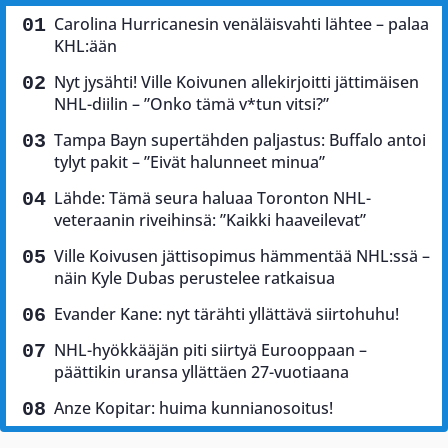
Carolina Hurricanesin venäläisvahti lähtee – palaa
KHL:ään
Nyt jysähti! Ville Koivunen allekirjoitti jättimäisen
NHL-diilin – ”Onko tämä v*tun vitsi?”
Tampa Bayn supertähden paljastus: Buffalo antoi
tylyt pakit – ”Eivät halunneet minua”
Lähde: Tämä seura haluaa Toronton NHL-
veteraanin riveihinsä: ”Kaikki haaveilevat”
Ville Koivusen jättisopimus hämmentää NHL:ssä –
näin Kyle Dubas perustelee ratkaisua
Evander Kane: nyt tärähti yllättävä siirtohuhu!
NHL-hyökkääjän piti siirtyä Eurooppaan –
päättikin uransa yllättäen 27-vuotiaana
Anze Kopitar: huima kunnianosoitus!