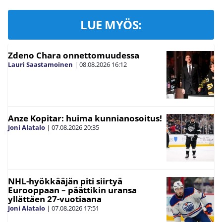
LUE MYÖS:
Zdeno Chara onnettomuudessa
Lauri Saastamoinen
|
08.08.2026
16:12
Anze Kopitar: huima kunnianosoitus!
Joni Alatalo
|
07.08.2026
20:35
NHL-hyökkääjän piti siirtyä
Eurooppaan – päättikin uransa
yllättäen 27-vuotiaana
Joni Alatalo
|
07.08.2026
17:51