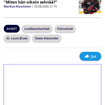
”Miten hän oikein selviää?”
Markus Nuutinen
|
05.08.2026
21:15
AIHEET
Loukkaantumiset
Pääuutiset
St. Louis Blues
Steen Alexander
Jaa
1€ = 10€ arvosta
ilmaiskierroksia ilman
kierrätystä!
Talleta 1€