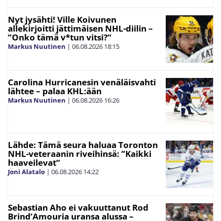
Nyt jysähti! Ville Koivunen
allekirjoitti jättimäisen NHL-diilin –
”Onko tämä v*tun vitsi?”
Markus Nuutinen
|
06.08.2026
18:15
Carolina Hurricanesin venäläisvahti
lähtee – palaa KHL:ään
Markus Nuutinen
|
06.08.2026
16:26
Lähde: Tämä seura haluaa Toronton
NHL-veteraanin riveihinsä: ”Kaikki
haaveilevat”
Joni Alatalo
|
06.08.2026
14:22
Sebastian Aho ei vakuuttanut Rod
Brind’Amouria uransa alussa –