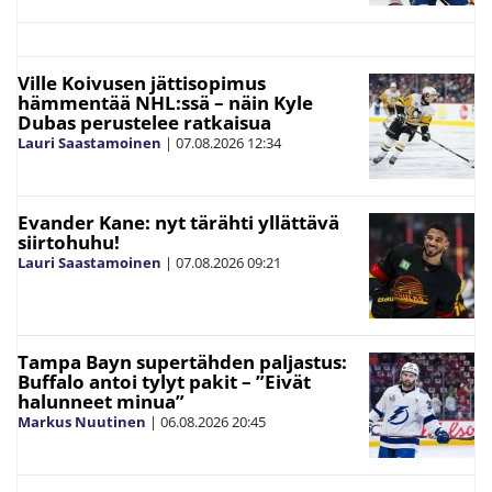
Ville Koivusen jättisopimus
hämmentää NHL:ssä – näin Kyle
Dubas perustelee ratkaisua
Lauri Saastamoinen
|
07.08.2026
12:34
Evander Kane: nyt tärähti yllättävä
siirtohuhu!
Lauri Saastamoinen
|
07.08.2026
09:21
Tampa Bayn supertähden paljastus:
Buffalo antoi tylyt pakit – ”Eivät
halunneet minua”
Markus Nuutinen
|
06.08.2026
20:45