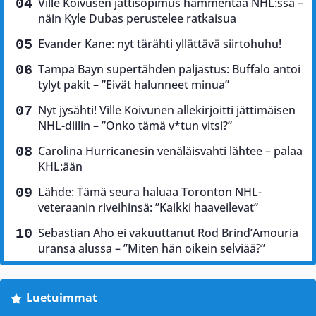
Ville Koivusen jättisopimus hämmentää NHL:ssä –
näin Kyle Dubas perustelee ratkaisua
Evander Kane: nyt tärähti yllättävä siirtohuhu!
Tampa Bayn supertähden paljastus: Buffalo antoi
tylyt pakit – ”Eivät halunneet minua”
Nyt jysähti! Ville Koivunen allekirjoitti jättimäisen
NHL-diilin – ”Onko tämä v*tun vitsi?”
Carolina Hurricanesin venäläisvahti lähtee – palaa
KHL:ään
Lähde: Tämä seura haluaa Toronton NHL-
veteraanin riveihinsä: ”Kaikki haaveilevat”
Sebastian Aho ei vakuuttanut Rod Brind’Amouria
uransa alussa – ”Miten hän oikein selviää?”
Luetuimmat