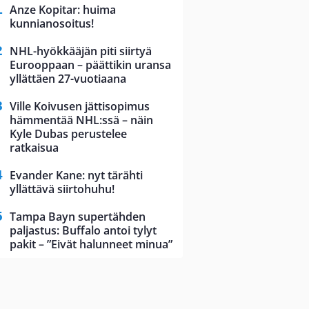
Anze Kopitar: huima
kunnianosoitus!
NHL-hyökkääjän piti siirtyä
Eurooppaan – päättikin uransa
yllättäen 27-vuotiaana
Ville Koivusen jättisopimus
hämmentää NHL:ssä – näin
Kyle Dubas perustelee
ratkaisua
Evander Kane: nyt tärähti
yllättävä siirtohuhu!
Tampa Bayn supertähden
paljastus: Buffalo antoi tylyt
pakit – ”Eivät halunneet minua”