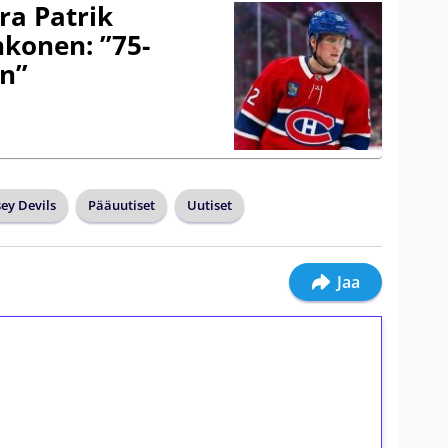
ra Patrik
hkonen: ”75-
on”
ey Devils
Pääuutiset
Uutiset
Jaa
ilmaiskierroksia ilman