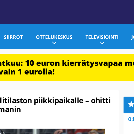
SIIRROT
OTTELUKESKUS
TELEVISIOINTI
jatkuu: 10 euron kierrätysvapaa m
vain 1 eurolla!
itilaston piikkipaikalle – ohitti
rmanin