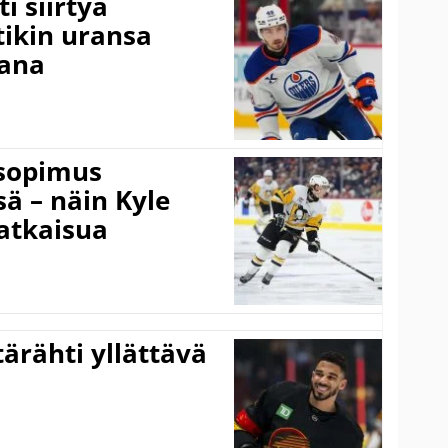
i siirtyä
ikin uransa
aana
isopimus
 – näin Kyle
atkaisua
ärähti yllättävä