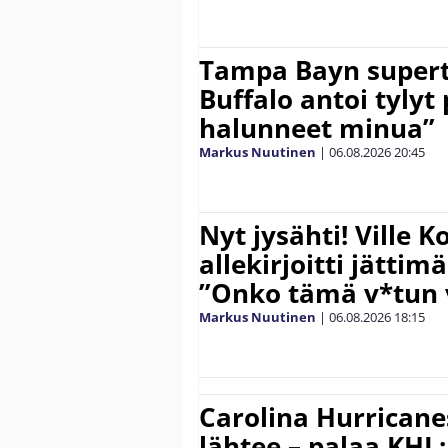
Tampa Bayn supert
Buffalo antoi tylyt 
halunneet minua”
Markus Nuutinen
|
06.08.2026
20:45
Nyt jysähti! Ville 
allekirjoitti jättim
”Onko tämä v*tun v
Markus Nuutinen
|
06.08.2026
18:15
Carolina Hurricane
lähtee – palaa KHL