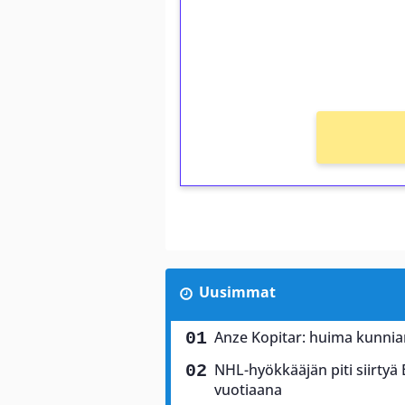
Saat heti 50 ilmaiskierr
kierros)!
Ei kierrätysvaatimusta!
Uusimmat
Anze Kopitar: huima kunnia
NHL-hyökkääjän piti siirtyä
vuotiaana