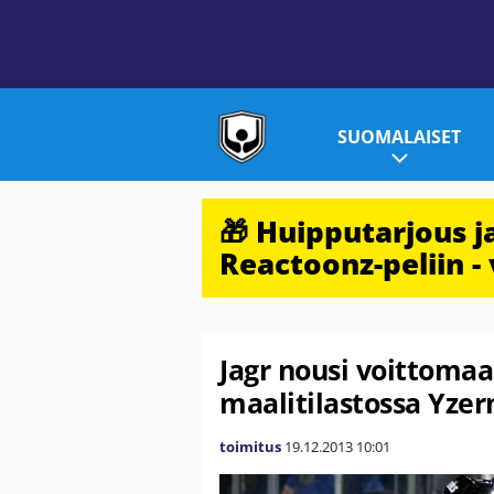
SUOMALAISET
🎁 Huipputarjous 
Reactoonz-peliin - 
Jagr nousi voittomaal
maalitilastossa Yze
toimitus
19.12.2013
10:01