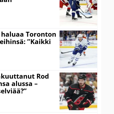
 haluaa Toronton
eihinsä: ”Kaikki
akuuttanut Rod
sa alussa –
selviää?”