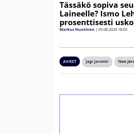
Tässäkö sopiva seu
Laineelle? Ismo Le
prosenttisesti usk
Markus Nuutinen
|
05.08.2026
18:03
AIHEET
Jagr Jaromir
New Jers
1€ = 10€ arvosta 
kierrätystä!
Talleta 1€