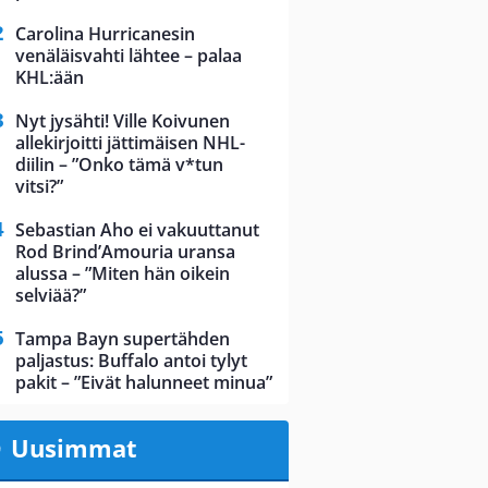
Carolina Hurricanesin
venäläisvahti lähtee – palaa
KHL:ään
Nyt jysähti! Ville Koivunen
allekirjoitti jättimäisen NHL-
diilin – ”Onko tämä v*tun
vitsi?”
Sebastian Aho ei vakuuttanut
Rod Brind’Amouria uransa
alussa – ”Miten hän oikein
selviää?”
Tampa Bayn supertähden
paljastus: Buffalo antoi tylyt
pakit – ”Eivät halunneet minua”
Uusimmat