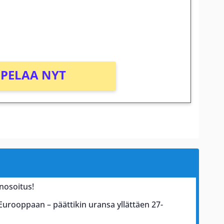
osta Tuohi 1000 -peliin (arvo 0,20€ per
PELAA NYT
nosoitus!
 Eurooppaan – päättikin uransa yllättäen 27-