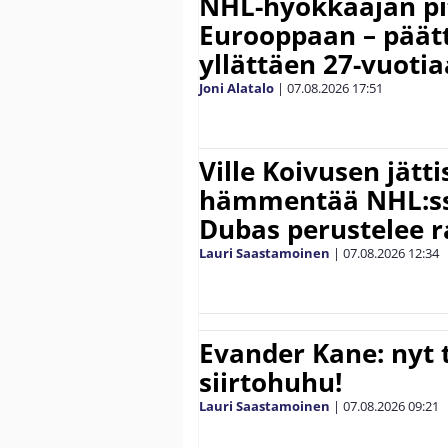
NHL-hyökkääjän pit
Eurooppaan – päätt
yllättäen 27-vuoti
Joni Alatalo
|
07.08.2026
17:51
Ville Koivusen jätt
hämmentää NHL:ssä
Dubas perustelee r
Lauri Saastamoinen
|
07.08.2026
12:34
Evander Kane: nyt t
siirtohuhu!
Lauri Saastamoinen
|
07.08.2026
09:21