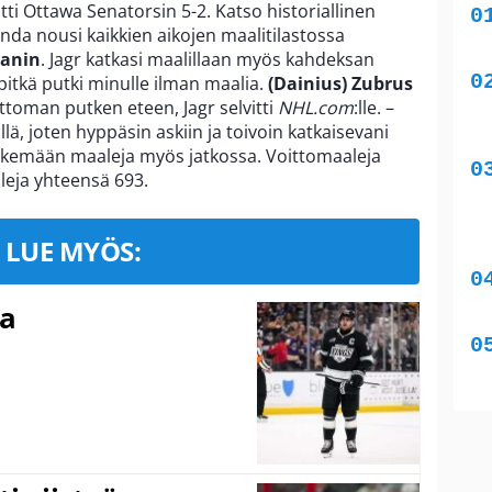
tti Ottawa Senatorsin 5-2. Katso historiallinen
enda nousi kaikkien aikojen maalitilastossa
manin
. Jagr katkasi maalillaan myös kahdeksan
 pitkä putki minulle ilman maalia.
(Dainius) Zubrus
ttoman putken eteen, Jagr selvitti
NHL.com
:lle. –
lä, joten hyppäsin askiin ja toivoin katkaisevani
tekemään maaleja myös jatkossa. Voittomaaleja
aleja yhteensä 693.
LUE MYÖS:
ma