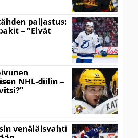
ähden paljastus:
pakit – ”Eivät
Koivunen
äisen NHL-diilin –
itsi?”
sin venäläisvahti
:ään