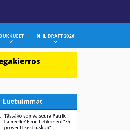
JOUKKUEET
NHL DRAFT 2026
egakierros
Luetuimmat
Tässäkö sopiva seura Patrik
Laineelle? Ismo Lehkonen: ”75-
prosenttisesti uskon”