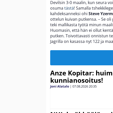
Devilsin 3-0 maalin, kun seura voi
osuma
tästä
! Samalla tshekkileg
kahdeksanneksi ohi
Steve Yzer
ottelun kuivan putkensa. – Se oli
teki mallikasta työtä minun maali
Huomasin, että hän ei ollut kentäl
putken. Toivottavasti onnistun 
Jagrilla on kasassa nyt 122 ja ma
Anze Kopitar: hui
kunnianosoitus!
Joni Alatalo
|
07.08.2026
20:35