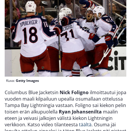
Kuva:
Getty Images
Columbus Blue Jacketsin
Nick Foligno
ilmoittautui jopa
vuoden maali kilpailuun upealla osumallaan ottelussa
Tampa Bay Lightningia vastaan. Foligno sai kiekon pelin
toisen erän alkupuolella
Ryan Johansenilta
maalin
eteen ja veivasi jalkojen välistä kiekon Lightningin
verkkoon. Katso video tilanteesta
täältä
. Osuma jäi