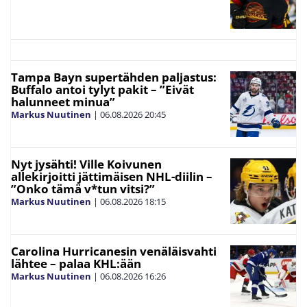
Tampa Bayn supertähden paljastus:
Buffalo antoi tylyt pakit – ”Eivät
halunneet minua”
Markus Nuutinen
|
06.08.2026
20:45
Nyt jysähti! Ville Koivunen
allekirjoitti jättimäisen NHL-diilin –
”Onko tämä v*tun vitsi?”
Markus Nuutinen
|
06.08.2026
18:15
Carolina Hurricanesin venäläisvahti
lähtee – palaa KHL:ään
Markus Nuutinen
|
06.08.2026
16:26