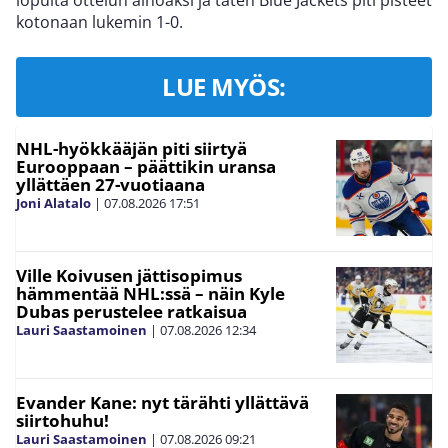
lopulta ottelun ainoaksi ja täten Blue Jackets piti pisteet
kotonaan lukemin 1-0.
LUE MYÖS:
NHL-hyökkääjän piti siirtyä
Eurooppaan – päättikin uransa
yllättäen 27-vuotiaana
Joni Alatalo
|
07.08.2026
17:51
Ville Koivusen jättisopimus
hämmentää NHL:ssä – näin Kyle
Dubas perustelee ratkaisua
Lauri Saastamoinen
|
07.08.2026
12:34
Evander Kane: nyt tärähti yllättävä
siirtohuhu!
Lauri Saastamoinen
|
07.08.2026
09:21