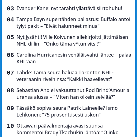
Evander Kane: nyt tärähti yllättävä siirtohuhu!
Tampa Bayn supertähden paljastus: Buffalo antoi
tylyt pakit – ”Eivät halunneet minua”
Nyt jysähti! Ville Koivunen allekirjoitti jättimäisen
NHL-diilin – ”Onko tämä v*tun vitsi?”
Carolina Hurricanesin venäläisvahti lähtee – palaa
KHL:ään
Lähde: Tämä seura haluaa Toronton NHL-
veteraanin riveihinsä: ”Kaikki haaveilevat”
Sebastian Aho ei vakuuttanut Rod Brind’Amouria
uransa alussa – ”Miten hän oikein selviää?”
Tässäkö sopiva seura Patrik Laineelle? Ismo
Lehkonen: ”75-prosenttisesti uskon”
Ottawan päävalmentaja avasi suunsa –
kommentoi Brady Tkachukin lähtöä: ”Olinko