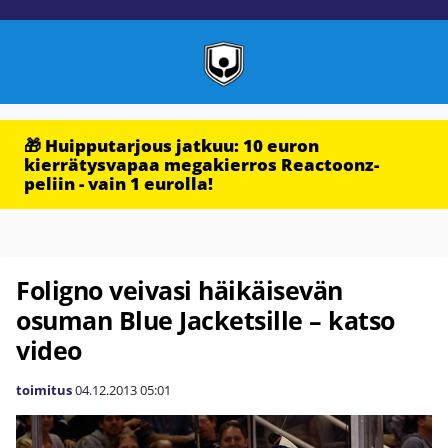
🎁 Huipputarjous jatkuu: 10 euron
kierrätysvapaa megakierros Reactoonz-
peliin - vain 1 eurolla!
Foligno veivasi häikäisevän
osuman Blue Jacketsille – katso
video
toimitus
04.12.2013
05:01