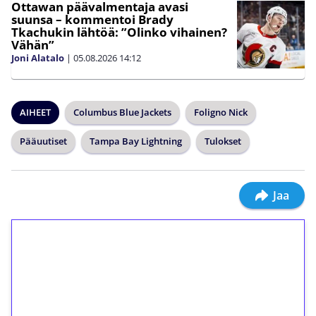
Ottawan päävalmentaja avasi
suunsa – kommentoi Brady
Tkachukin lähtöä: ”Olinko vihainen?
Vähän”
Joni Alatalo
|
05.08.2026
14:12
AIHEET
Columbus Blue Jackets
Foligno Nick
Pääuutiset
Tampa Bay Lightning
Tulokset
Jaa
1€ = 10€ arvosta
ilmaiskierroksia ilman
kierrätystä!