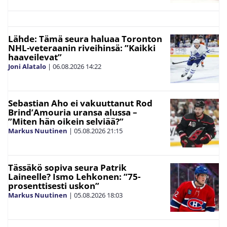
Lähde: Tämä seura haluaa Toronton
NHL-veteraanin riveihinsä: ”Kaikki
haaveilevat”
Joni Alatalo
|
06.08.2026
14:22
Sebastian Aho ei vakuuttanut Rod
Brind’Amouria uransa alussa –
”Miten hän oikein selviää?”
Markus Nuutinen
|
05.08.2026
21:15
Tässäkö sopiva seura Patrik
Laineelle? Ismo Lehkonen: ”75-
prosenttisesti uskon”
Markus Nuutinen
|
05.08.2026
18:03