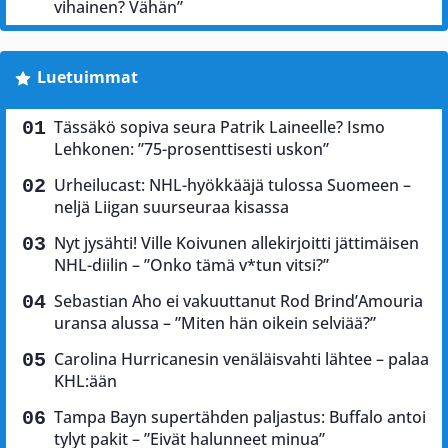
vihainen? Vähän”
Luetuimmat
Tässäkö sopiva seura Patrik Laineelle? Ismo
Lehkonen: ”75-prosenttisesti uskon”
Urheilucast: NHL-hyökkääjä tulossa Suomeen –
neljä Liigan suurseuraa kisassa
Nyt jysähti! Ville Koivunen allekirjoitti jättimäisen
NHL-diilin – ”Onko tämä v*tun vitsi?”
Sebastian Aho ei vakuuttanut Rod Brind’Amouria
uransa alussa – ”Miten hän oikein selviää?”
Carolina Hurricanesin venäläisvahti lähtee – palaa
KHL:ään
Tampa Bayn supertähden paljastus: Buffalo antoi
tylyt pakit – ”Eivät halunneet minua”