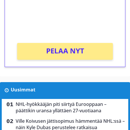
Talleta 1€
Saat heti 50 ilmaiskierrosta Tuohi 1000 -
peliin (arvo 0,20€ per kierros)!
Ei kierrätysvaatimusta!
PELAA NYT
Uusimmat
NHL-hyökkääjän piti siirtyä Eurooppaan –
päättikin uransa yllättäen 27-vuotiaana
Ville Koivusen jättisopimus hämmentää NHL:ssä –
näin Kyle Dubas perustelee ratkaisua