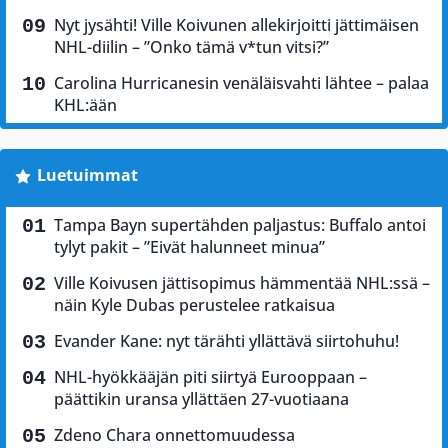
Nyt jysähti! Ville Koivunen allekirjoitti jättimäisen
NHL-diilin – ”Onko tämä v*tun vitsi?”
Carolina Hurricanesin venäläisvahti lähtee – palaa
KHL:ään
Luetuimmat
Tampa Bayn supertähden paljastus: Buffalo antoi
tylyt pakit – ”Eivät halunneet minua”
Ville Koivusen jättisopimus hämmentää NHL:ssä –
näin Kyle Dubas perustelee ratkaisua
Evander Kane: nyt tärähti yllättävä siirtohuhu!
NHL-hyökkääjän piti siirtyä Eurooppaan –
päättikin uransa yllättäen 27-vuotiaana
Zdeno Chara onnettomuudessa