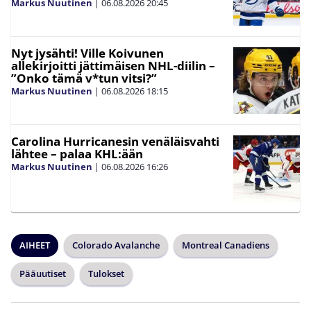
Markus Nuutinen
|
06.08.2026
20:45
Nyt jysähti! Ville Koivunen
allekirjoitti jättimäisen NHL-diilin –
”Onko tämä v*tun vitsi?”
Markus Nuutinen
|
06.08.2026
18:15
Carolina Hurricanesin venäläisvahti
lähtee – palaa KHL:ään
Markus Nuutinen
|
06.08.2026
16:26
AIHEET
Colorado Avalanche
Montreal Canadiens
Pääuutiset
Tulokset