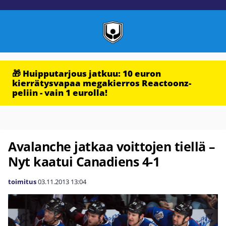
🎁 Huipputarjous jatkuu: 10 euron
kierrätysvapaa megakierros Reactoonz-
peliin - vain 1 eurolla!
Avalanche jatkaa voittojen tiellä –
Nyt kaatui Canadiens 4-1
toimitus
03.11.2013
13:04