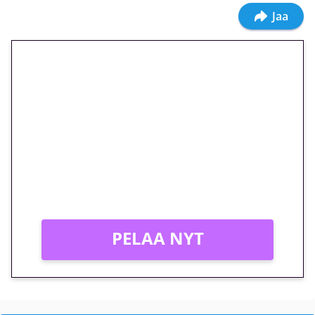
Jaa
🎁 Huipputarjous jatkuu: 10
euron kierrätysvapaa
megakierros Reactoonz-
peliin – vain 1 eurolla!
Peli: Reactoonz
Vain uusille asiakkaille!
PELAA NYT