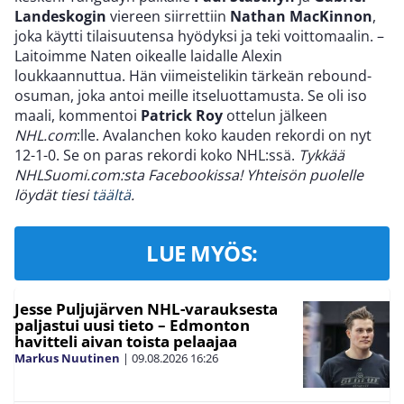
Landeskogin
viereen siirrettiin
Nathan MacKinnon
,
joka käytti tilaisuutensa hyödyksi ja teki voittomaalin. –
Laitoimme Naten oikealle laidalle Alexin
loukkaannuttua. Hän viimeistelikin tärkeän rebound-
osuman, joka antoi meille itseluottamusta. Se oli iso
maali, kommentoi
Patrick Roy
ottelun jälkeen
NHL.com
:lle. Avalanchen koko kauden rekordi on nyt
12-1-0. Se on paras rekordi koko NHL:ssä.
Tykkää
NHLSuomi.com:sta Facebookissa! Yhteisön puolelle
löydät tiesi
täältä
.
LUE MYÖS:
Jesse Puljujärven NHL-varauksesta
paljastui uusi tieto – Edmonton
havitteli aivan toista pelaajaa
Markus Nuutinen
|
09.08.2026
16:26