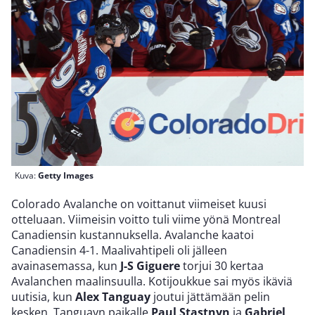
Kuva:
Getty Images
Colorado Avalanche on voittanut viimeiset kuusi
otteluaan. Viimeisin voitto tuli viime yönä Montreal
Canadiensin kustannuksella. Avalanche kaatoi
Canadiensin 4-1. Maalivahtipeli oli jälleen
avainasemassa, kun
J-S Giguere
torjui 30 kertaa
Avalanchen maalinsuulla. Kotijoukkue sai myös ikäviä
uutisia, kun
Alex Tanguay
joutui jättämään pelin
kesken. Tanguayn paikalle
Paul Stastnyn
ja
Gabriel