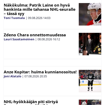
Näkökulma: Patrik Laine on hyvä
hankinta mille tahansa NHL-seuralle
– tässä syy
Toni Tuomala
|
09.08.2026
14:03
Zdeno Chara onnettomuudessa
Lauri Saastamoinen
|
08.08.2026
16:12
Anze Kopitar: huima kunnianosoitus!
Joni Alatalo
|
07.08.2026
20:35
NHL-hyökkääjän piti siirtyä