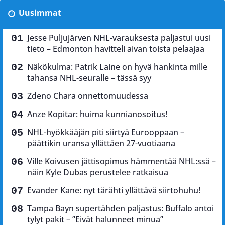
Uusimmat
Jesse Puljujärven NHL-varauksesta paljastui uusi
tieto – Edmonton havitteli aivan toista pelaajaa
Näkökulma: Patrik Laine on hyvä hankinta mille
tahansa NHL-seuralle – tässä syy
Zdeno Chara onnettomuudessa
Anze Kopitar: huima kunnianosoitus!
NHL-hyökkääjän piti siirtyä Eurooppaan –
päättikin uransa yllättäen 27-vuotiaana
Ville Koivusen jättisopimus hämmentää NHL:ssä –
näin Kyle Dubas perustelee ratkaisua
Evander Kane: nyt tärähti yllättävä siirtohuhu!
Tampa Bayn supertähden paljastus: Buffalo antoi
tylyt pakit – ”Eivät halunneet minua”