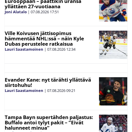
Eurooppaan – päättikin uransa
yllättäen 27-vuotiaana
Joni Alatalo
|
07.08.2026
17:51
Ville Koivusen jättisopimus
hämmentää NHL:ssä – näin Kyle
Dubas perustelee ratkaisua
Lauri Saastamoinen
|
07.08.2026
12:34
Evander Kane: nyt tärähti yllättävä
siirtohuhu!
Lauri Saastamoinen
|
07.08.2026
09:21
Tampa Bayn supertähden paljastus:
Buffalo antoi tylyt pakit – ”Eivät
halunneet minua”