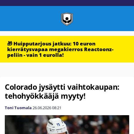
🎁 Huipputarjous jatkuu: 10 euron
kierrätysvapaa megakierros Reactoonz-
peliin - vain 1 eurolla!
Colorado jysäytti vaihtokaupan:
tehohyökkääjä myyty!
Toni Tuomala
26.06.2026
08:21