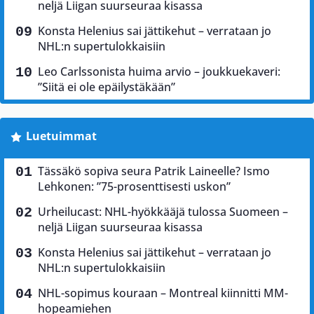
neljä Liigan suurseuraa kisassa
Konsta Helenius sai jättikehut – verrataan jo
NHL:n supertulokkaisiin
Leo Carlssonista huima arvio – joukkuekaveri:
”Siitä ei ole epäilystäkään”
Luetuimmat
Tässäkö sopiva seura Patrik Laineelle? Ismo
Lehkonen: ”75-prosenttisesti uskon”
Urheilucast: NHL-hyökkääjä tulossa Suomeen –
neljä Liigan suurseuraa kisassa
Konsta Helenius sai jättikehut – verrataan jo
NHL:n supertulokkaisiin
NHL-sopimus kouraan – Montreal kiinnitti MM-
hopeamiehen