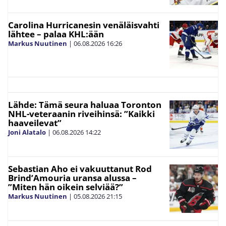
Carolina Hurricanesin venäläisvahti
lähtee – palaa KHL:ään
Markus Nuutinen
|
06.08.2026
16:26
Lähde: Tämä seura haluaa Toronton
NHL-veteraanin riveihinsä: ”Kaikki
haaveilevat”
Joni Alatalo
|
06.08.2026
14:22
Sebastian Aho ei vakuuttanut Rod
Brind’Amouria uransa alussa –
”Miten hän oikein selviää?”
Markus Nuutinen
|
05.08.2026
21:15