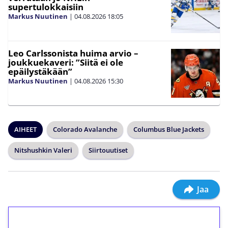
supertulokkaisiin
Markus Nuutinen
|
04.08.2026
18:05
Leo Carlssonista huima arvio –
joukkuekaveri: ”Siitä ei ole
epäilystäkään”
Markus Nuutinen
|
04.08.2026
15:30
AIHEET
Colorado Avalanche
Columbus Blue Jackets
Nitshushkin Valeri
Siirtouutiset
Jaa
1€ = 10€ arvosta