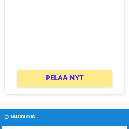
ilmaiskierroksia ilman
kierrätystä!
Talleta 1€
Saat heti 50 ilmaiskierrosta Tuohi 1000 -
peliin (arvo 0,20€ per kierros)!
Ei kierrätysvaatimusta!
PELAA NYT
Uusimmat