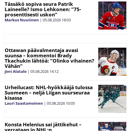
Tässäkö sopiva seura Patrik
Laineelle? Ismo Lehkonen: ”75-
prosenttisesti uskon”
Markus Nuutinen
|
05.08.2026
18:03
Ottawan päävalmentaja avasi
suunsa – kommentoi Brady
Tkachukin lähtöä: ”Olinko vihainen?
Vähän”
Joni Alatalo
|
05.08.2026
14:12
Urheilucast: NHL-hyökkääjä tulossa
Suomeen – neljä Liigan suurseuraa
kisassa
Lauri Saastamoinen
|
05.08.2026
10:05
Konsta Helenius sai jättikehut –
verrataan jo NHL:n