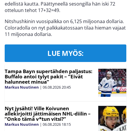
edellistä kautta. Päättyneellä sesongilla hän iski 72
otteluun tehot 17+32=49.
Nitshushkinin vuosipalkka on 6,125 miljoonaa dollaria.
Coloradolla on nyt palkkakatossaan tilaa hieman vajaat
11 miljoonaa dollaria.
LUE MYÖS:
Tampa Bayn supertähden paljastus:
Buffalo antoi tylyt pakit – ”Eivät
halunneet minua”
Markus Nuutinen
|
06.08.2026
20:45
Nyt jysähti! Ville Koivunen
allekirjoitti jättimäisen NHL-diilin –
”Onko tämä v*tun vitsi?”
Markus Nuutinen
|
06.08.2026
18:15