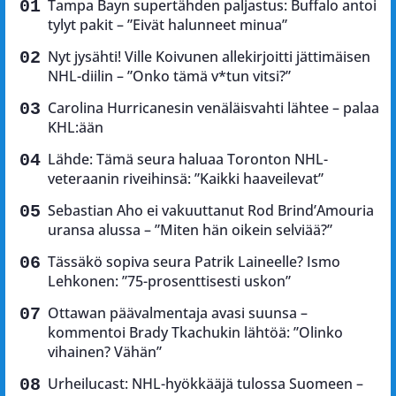
Tampa Bayn supertähden paljastus: Buffalo antoi
tylyt pakit – ”Eivät halunneet minua”
Nyt jysähti! Ville Koivunen allekirjoitti jättimäisen
NHL-diilin – ”Onko tämä v*tun vitsi?”
Carolina Hurricanesin venäläisvahti lähtee – palaa
KHL:ään
Lähde: Tämä seura haluaa Toronton NHL-
veteraanin riveihinsä: ”Kaikki haaveilevat”
Sebastian Aho ei vakuuttanut Rod Brind’Amouria
uransa alussa – ”Miten hän oikein selviää?”
Tässäkö sopiva seura Patrik Laineelle? Ismo
Lehkonen: ”75-prosenttisesti uskon”
Ottawan päävalmentaja avasi suunsa –
kommentoi Brady Tkachukin lähtöä: ”Olinko
vihainen? Vähän”
Urheilucast: NHL-hyökkääjä tulossa Suomeen –