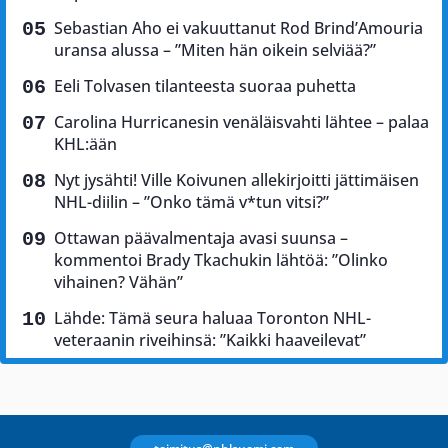
Sebastian Aho ei vakuuttanut Rod Brind’Amouria
uransa alussa – ”Miten hän oikein selviää?”
Eeli Tolvasen tilanteesta suoraa puhetta
Carolina Hurricanesin venäläisvahti lähtee – palaa
KHL:ään
Nyt jysähti! Ville Koivunen allekirjoitti jättimäisen
NHL-diilin – ”Onko tämä v*tun vitsi?”
Ottawan päävalmentaja avasi suunsa –
kommentoi Brady Tkachukin lähtöä: ”Olinko
vihainen? Vähän”
Lähde: Tämä seura haluaa Toronton NHL-
veteraanin riveihinsä: ”Kaikki haaveilevat”