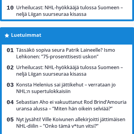
Urheilucast: NHL-hyökkääjä tulossa Suomeen –
neljä Liigan suurseuraa kisassa
Luetuimmat
Tässäkö sopiva seura Patrik Laineelle? Ismo
Lehkonen: ”75-prosenttisesti uskon”
Urheilucast: NHL-hyökkääjä tulossa Suomeen –
neljä Liigan suurseuraa kisassa
Konsta Helenius sai jättikehut – verrataan jo
NHL:n supertulokkaisiin
Sebastian Aho ei vakuuttanut Rod Brind’Amouria
uransa alussa – ”Miten hän oikein selviää?”
Nyt jysähti! Ville Koivunen allekirjoitti jättimäisen
NHL-diilin – ”Onko tämä v*tun vitsi?”