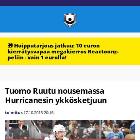
🎁 Huipputarjous jatkuu: 10 euron
kierrätysvapaa megakierros Reactoonz-
peliin - vain 1 eurolla!
Tuomo Ruutu nousemassa
Hurricanesin ykkösketjuun
toimitus
17.10.2013
20:16