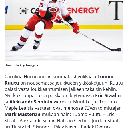
Kuva:
Getty Images
Carolina Hurricanesin suomalaishyökkääjä
Tuomo
Ruutu
on nousemassa joukkueen ykkösketjuun. Ruutu
palasi vasta loukkaantumisen jälkeen takaisin kehiin.
Nyt kokoonpanosta paikka on löytymässä
Eric Staalin
ja
Aleksandr Seminin
vierestä. Muut ketjut Toronto
Maple Leafsia vastaan ovat menossa
TSN
:n toimittajan
Mark Mastersin
mukaan näin: Tuomo Ruutu – Eric
Staal – Aleksandr Semin Nathan Gerbe – Jordan Staal –
Jiri Tlusty Jeff Skinner – Riley Nash – Radek Dvorak