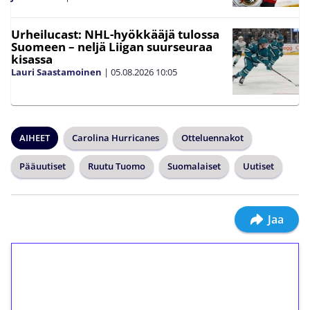
Urheilucast: NHL-hyökkääjä tulossa
Suomeen – neljä Liigan suurseuraa
kisassa
Lauri Saastamoinen
|
05.08.2026
10:05
AIHEET
Carolina Hurricanes
Otteluennakot
Pääuutiset
Ruutu Tuomo
Suomalaiset
Uutiset
Jaa
1€ = 10€ arvosta
ilmaiskierroksia ilman