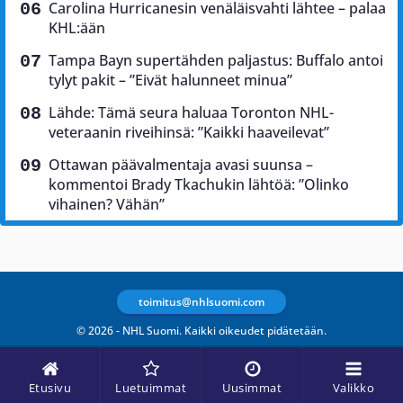
Carolina Hurricanesin venäläisvahti lähtee – palaa
KHL:ään
Tampa Bayn supertähden paljastus: Buffalo antoi
tylyt pakit – ”Eivät halunneet minua”
Lähde: Tämä seura haluaa Toronton NHL-
veteraanin riveihinsä: ”Kaikki haaveilevat”
Ottawan päävalmentaja avasi suunsa –
kommentoi Brady Tkachukin lähtöä: ”Olinko
vihainen? Vähän”
toimitus@nhlsuomi.com
© 2026 - NHL Suomi. Kaikki oikeudet pidätetään.
Etusivu
Luetuimmat
Uusimmat
Valikko