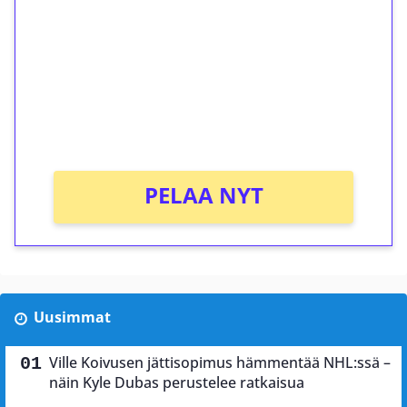
kierrätystä!
Talleta 1€
Saat heti 50 ilmaiskierrosta Tuohi 1000 -
peliin (arvo 0,20€ per kierros)!
Ei kierrätysvaatimusta!
PELAA NYT
Uusimmat
Ville Koivusen jättisopimus hämmentää NHL:ssä –
näin Kyle Dubas perustelee ratkaisua