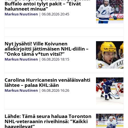
Buffalo antoi tylyt pakit – ”Eivät
halunneet minua”
Markus Nuutinen
|
06.08.2026
20:45
Nyt jysähti! Ville Koivunen
allekirjoitti jättimäisen NHL-diilin –
”Onko tämä v*tun vitsi?”
Markus Nuutinen
|
06.08.2026
18:15
Carolina Hurricanesin venäläisvahti
lähtee – palaa KHL:ään
Markus Nuutinen
|
06.08.2026
16:26
Lähde: Tämä seura haluaa Toronton
NHL-veteraanin riveihinsä: ”Kaikki
haaveilevat”