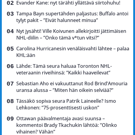
Evander Kane: nyt tärähti yllättävä siirtohuhu!
Tampa Bayn supertähden paljastus: Buffalo antoi
tylyt pakit – ”Eivät halunneet minua”
Nyt jysähti! Ville Koivunen allekirjoitti jättimäisen
NHL-diilin – ”Onko tämä v*tun vitsi?”
Carolina Hurricanesin venäläisvahti lähtee – palaa
KHL:ään
Lähde: Tämä seura haluaa Toronton NHL-
veteraanin riveihinsä: ”Kaikki haaveilevat”
Sebastian Aho ei vakuuttanut Rod Brind’Amouria
uransa alussa – ”Miten hän oikein selviää?”
Tässäkö sopiva seura Patrik Laineelle? Ismo
Lehkonen: ”75-prosenttisesti uskon”
Ottawan päävalmentaja avasi suunsa –
kommentoi Brady Tkachukin lähtöä: ”Olinko
vihainen? Vähän”