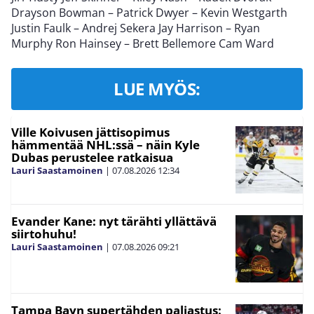
Drayson Bowman – Patrick Dwyer – Kevin Westgarth
Justin Faulk – Andrej Sekera Jay Harrison – Ryan
Murphy Ron Hainsey – Brett Bellemore Cam Ward
LUE MYÖS:
Ville Koivusen jättisopimus
hämmentää NHL:ssä – näin Kyle
Dubas perustelee ratkaisua
Lauri Saastamoinen
|
07.08.2026
12:34
Evander Kane: nyt tärähti yllättävä
siirtohuhu!
Lauri Saastamoinen
|
07.08.2026
09:21
Tampa Bayn supertähden paljastus: