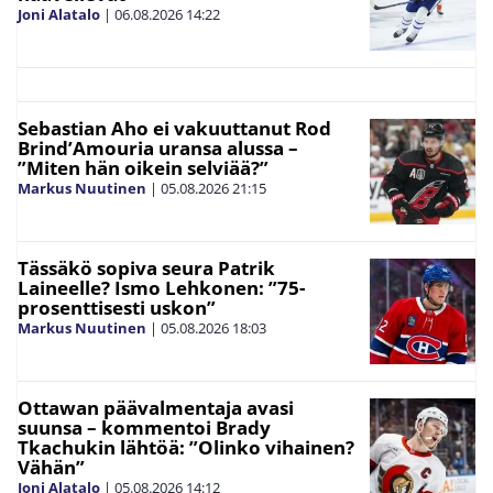
Joni Alatalo
|
06.08.2026
14:22
Sebastian Aho ei vakuuttanut Rod
Brind’Amouria uransa alussa –
”Miten hän oikein selviää?”
Markus Nuutinen
|
05.08.2026
21:15
Tässäkö sopiva seura Patrik
Laineelle? Ismo Lehkonen: ”75-
prosenttisesti uskon”
Markus Nuutinen
|
05.08.2026
18:03
Ottawan päävalmentaja avasi
suunsa – kommentoi Brady
Tkachukin lähtöä: ”Olinko vihainen?
Vähän”
Joni Alatalo
|
05.08.2026
14:12