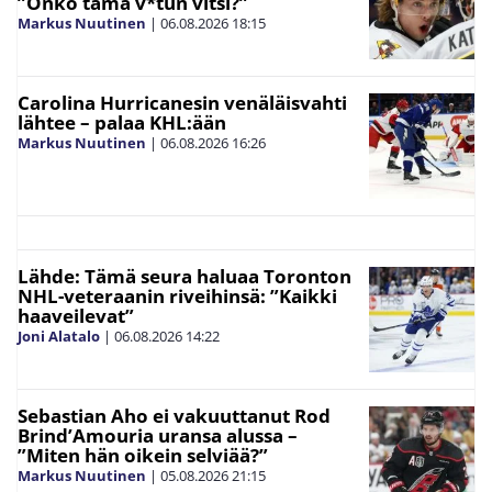
”Onko tämä v*tun vitsi?”
Markus Nuutinen
|
06.08.2026
18:15
Carolina Hurricanesin venäläisvahti
lähtee – palaa KHL:ään
Markus Nuutinen
|
06.08.2026
16:26
Lähde: Tämä seura haluaa Toronton
NHL-veteraanin riveihinsä: ”Kaikki
haaveilevat”
Joni Alatalo
|
06.08.2026
14:22
Sebastian Aho ei vakuuttanut Rod
Brind’Amouria uransa alussa –
”Miten hän oikein selviää?”
Markus Nuutinen
|
05.08.2026
21:15