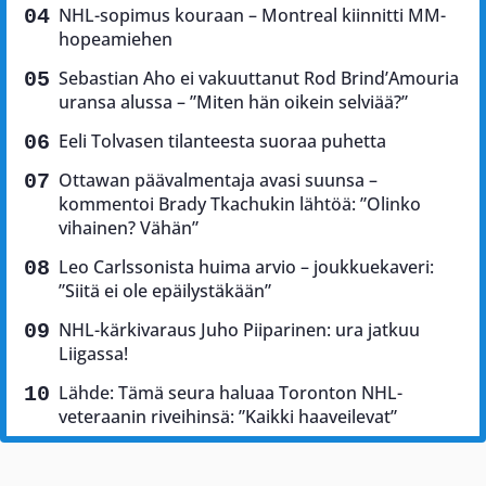
NHL-sopimus kouraan – Montreal kiinnitti MM-
hopeamiehen
Sebastian Aho ei vakuuttanut Rod Brind’Amouria
uransa alussa – ”Miten hän oikein selviää?”
Eeli Tolvasen tilanteesta suoraa puhetta
Ottawan päävalmentaja avasi suunsa –
kommentoi Brady Tkachukin lähtöä: ”Olinko
vihainen? Vähän”
Leo Carlssonista huima arvio – joukkuekaveri:
”Siitä ei ole epäilystäkään”
NHL-kärkivaraus Juho Piiparinen: ura jatkuu
Liigassa!
Lähde: Tämä seura haluaa Toronton NHL-
veteraanin riveihinsä: ”Kaikki haaveilevat”