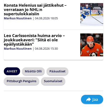
Konsta Helenius sai jättikehut –
verrataan jo NHL:n
supertulokkaisiin
Markus Nuutinen
|
04.08.2026
18:05
Leo Carlssonista huima arvio –
joukkuekaveri: ”Siitä ei ole
epäilystäkään”
Markus Nuutinen
|
04.08.2026
15:30
AIHEET
Määttä Olli
Pääuutiset
Pittsburgh Penguins
Suomalaiset
Jaa