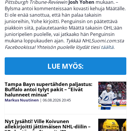
Pittsburgh Tribune-Reviewin
Josh Yohen
mukaan. –
Bylsma antoi kommenteissaan kovasti kehuja Määtälle.
Ei ole enää sanottua, että hän palaa takaisin
junioreihin, Yohe kirjoitti. Penguinsin on päätettävä
piakkoin siitä, palautetaanko Määttä takaisin OHL:ään
junioripelien puolelle, vai jatkaako hän Penguinsin
mukana loppukauden ajan.
Tykkää NHLSuomi.com:sta
Facebookissa! Yhteisön puolelle löydät tiesi
täältä
.
LUE MYÖS:
Tampa Bayn supertähden paljastus:
Buffalo antoi tylyt pakit – ”Eivät
halunneet minua”
Markus Nuutinen
|
06.08.2026
20:45
Nyt jysähti! Ville Koivunen
allekirjoitti jättimäisen NHL-diilin –