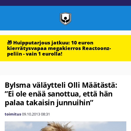
🎁 Huipputarjous jatkuu: 10 euron
kierrätysvapaa megakierros Reactoonz-
peliin - vain 1 eurolla!
Bylsma väläytteli Olli Määtästä:
”Ei ole enää sanottua, että hän
palaa takaisin junnuihin”
toimitus
09.10.2013
08:31