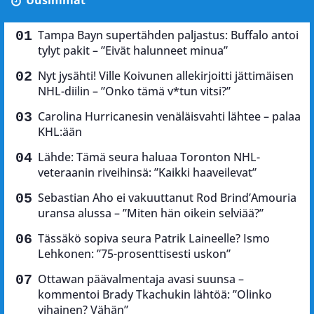
Uusimmat
Tampa Bayn supertähden paljastus: Buffalo antoi
tylyt pakit – ”Eivät halunneet minua”
Nyt jysähti! Ville Koivunen allekirjoitti jättimäisen
NHL-diilin – ”Onko tämä v*tun vitsi?”
Carolina Hurricanesin venäläisvahti lähtee – palaa
KHL:ään
Lähde: Tämä seura haluaa Toronton NHL-
veteraanin riveihinsä: ”Kaikki haaveilevat”
Sebastian Aho ei vakuuttanut Rod Brind’Amouria
uransa alussa – ”Miten hän oikein selviää?”
Tässäkö sopiva seura Patrik Laineelle? Ismo
Lehkonen: ”75-prosenttisesti uskon”
Ottawan päävalmentaja avasi suunsa –
kommentoi Brady Tkachukin lähtöä: ”Olinko
vihainen? Vähän”