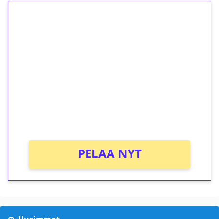
1€ = 10€ arvosta
ilmaiskierroksia ilman
kierrätystä!
Talleta 1€
Saat heti 50 ilmaiskierrosta Tuohi 1000 -
peliin (arvo 0,20€ per kierros)!
Ei kierrätysvaatimusta!
PELAA NYT