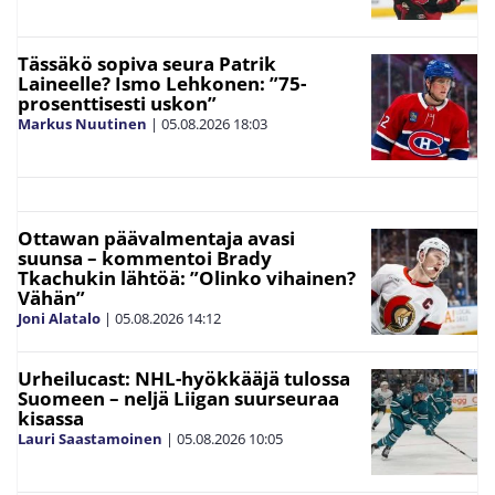
Tässäkö sopiva seura Patrik
Laineelle? Ismo Lehkonen: ”75-
prosenttisesti uskon”
Markus Nuutinen
|
05.08.2026
18:03
Ottawan päävalmentaja avasi
suunsa – kommentoi Brady
Tkachukin lähtöä: ”Olinko vihainen?
Vähän”
Joni Alatalo
|
05.08.2026
14:12
Urheilucast: NHL-hyökkääjä tulossa
Suomeen – neljä Liigan suurseuraa
kisassa
Lauri Saastamoinen
|
05.08.2026
10:05