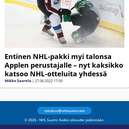
Entinen NHL-pakki myi talonsa
Applen perustajalle – nyt kaksikko
katsoo NHL-otteluita yhdessä
Mikko Saarela
|
27.06.2022
17:50
toimitus@nhlsuomi.com
© 2026 - NHL Suomi. Kaikki oikeudet pidätetään.