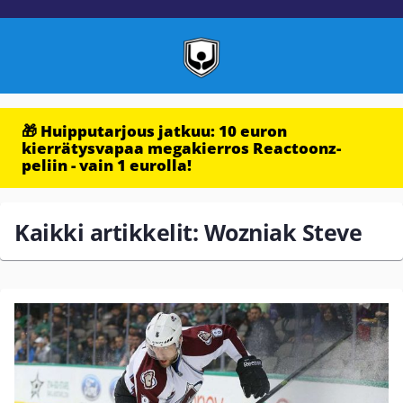
🎁 Huipputarjous jatkuu: 10 euron
kierrätysvapaa megakierros Reactoonz-
peliin - vain 1 eurolla!
Kaikki artikkelit: Wozniak Steve