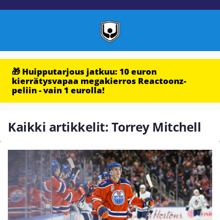
🎁 Huipputarjous jatkuu: 10 euron
kierrätysvapaa megakierros Reactoonz-
peliin - vain 1 eurolla!
Kaikki artikkelit: Torrey Mitchell