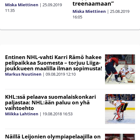
treenaamaan”
Miska Miettinen
|
25.09.2019
11:35
Miska Miettinen
|
25.08.2019
16:05
Entinen NHL-vahti Karri Rämö hakee
pelipaikkaa Suomesta – torjuu Liiga-
joukkueen maalilla ilman sopimusta!
Markus Nuutinen
|
09.08.2019
12:10
KHL:ssä pelaava suomalaiskonkari
paljastaa: NHL:ään paluu on yhä
vaihtoehto
Miikka Lahtinen
|
19.08.2018
16:53
Näillä Leijonien olympiapelaajilla on