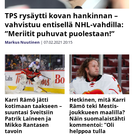
TPS rysäytti kovan hankinnan –
vahvistuu entisellä NHL-vahdilla:
”Meriitit puhuvat puolestaan!”
Markus Nuutinen
|
07.02.2021
20:15
Karri Rämö jätti
Hetkinen, mitä Karri
kotimaan taakseen –
Rämö teki Mestis-
suuntasi Sveitsiin
joukkueen maalilla?
Patrik Laineen ja
Näin suomalaistähti
Mikko Rantasen
kommentoi: ”Oli
tavoin
helppoa tulla