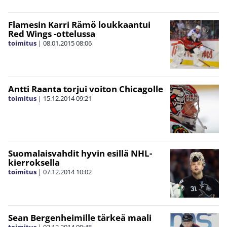
Flamesin Karri Rämö loukkaantui
Red Wings -ottelussa
toimitus
|
08.01.2015
08:06
Antti Raanta torjui voiton Chicagolle
toimitus
|
15.12.2014
09:21
Suomalaisvahdit hyvin esillä NHL-
kierroksella
toimitus
|
07.12.2014
10:02
Sean Bergenheimille tärkeä maali