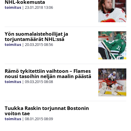
NHL-kokemusta
toimitus
|
23.01.2018
13:06
Yön suomalaistehoilijat ja
torjuntamäärät NHL:ssä
toimitus
|
20.03.2015
08:56
Rämö tykitettiin vaihtoon – Flames
nousi tasoihin neljän maalin päästä
toimitus
|
09.03.2015
08:08
Tuukka Raskin torjunnat Bostonin
voiton tae
toimitus
|
08.01.2015
08:09