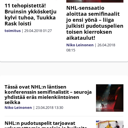
11 tehopistettä!
NHL-sensaatio
Bruinsin ykkösketju
aloittaa semifinaalit
kylvi tuhoa, Tuukka
jo ensi yönä – liiga
Rask loisti
julkisti pudotuspelien
toimitus
|
29.04.2018
01:27
toisen kierroksen
aikataulut!
Niko Leinonen
|
26.04.2018
08:15
Tässä ovat NHL:n läntisen
konferenssin semifinalistit – seuroja
yhdistää eräs mielenkiintoinen
seikka
Niko Leinonen
|
23.04.2018
13:30
NHL:n pudotuspelit tarjoavat