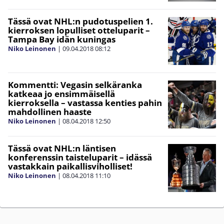
Tässä ovat NHL:n pudotuspelien 1.
kierroksen lopulliset otteluparit –
Tampa Bay idän kuningas
Niko Leinonen
|
09.04.2018
08:12
Kommentti: Vegasin selkäranka
katkeaa jo ensimmäisellä
kierroksella – vastassa kenties pahin
mahdollinen haaste
Niko Leinonen
|
08.04.2018
12:50
Tässä ovat NHL:n läntisen
konferenssin taisteluparit – idässä
vastakkain paikallisviholliset!
Niko Leinonen
|
08.04.2018
11:10