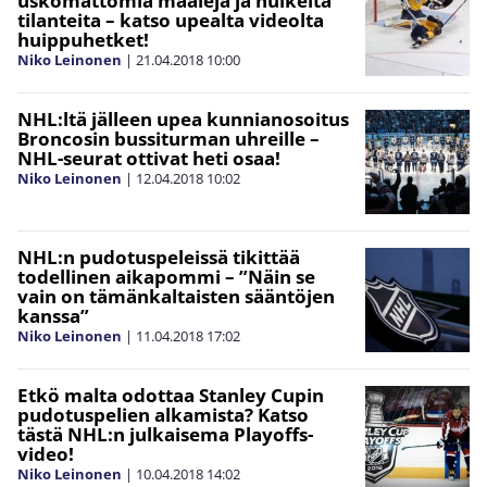
uskomattomia maaleja ja huikeita
tilanteita – katso upealta videolta
huippuhetket!
Niko Leinonen
|
21.04.2018
10:00
NHL:ltä jälleen upea kunnianosoitus
Broncosin bussiturman uhreille –
NHL-seurat ottivat heti osaa!
Niko Leinonen
|
12.04.2018
10:02
NHL:n pudotuspeleissä tikittää
todellinen aikapommi – ”Näin se
vain on tämänkaltaisten sääntöjen
kanssa”
Niko Leinonen
|
11.04.2018
17:02
Etkö malta odottaa Stanley Cupin
pudotuspelien alkamista? Katso
tästä NHL:n julkaisema Playoffs-
video!
Niko Leinonen
|
10.04.2018
14:02