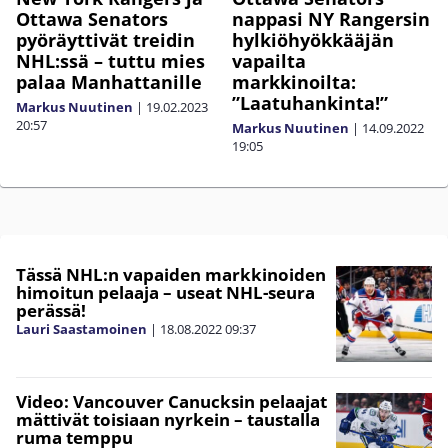
Ottawa Senators
nappasi NY Rangersin
pyöräyttivät treidin
hylkiöhyökkääjän
NHL:ssä – tuttu mies
vapailta
palaa Manhattanille
markkinoilta:
”Laatuhankinta!”
Markus Nuutinen
|
19.02.2023
20:57
Markus Nuutinen
|
14.09.2022
19:05
Tässä NHL:n vapaiden markkinoiden
himoitun pelaaja – useat NHL-seura
perässä!
Lauri Saastamoinen
|
18.08.2022
09:37
Video: Vancouver Canucksin pelaajat
mättivät toisiaan nyrkein – taustalla
ruma temppu