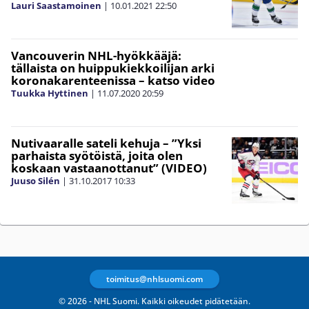
Lauri Saastamoinen
|
10.01.2021
22:50
Vancouverin NHL-hyökkääjä:
tällaista on huippukiekkoilijan arki
koronakarenteenissa – katso video
Tuukka Hyttinen
|
11.07.2020
20:59
Nutivaaralle sateli kehuja – ”Yksi
parhaista syötöistä, joita olen
koskaan vastaanottanut” (VIDEO)
Juuso Silén
|
31.10.2017
10:33
toimitus@nhlsuomi.com
© 2026 - NHL Suomi. Kaikki oikeudet pidätetään.