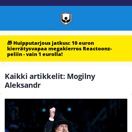
🎁 Huipputarjous jatkuu: 10 euron
kierrätysvapaa megakierros Reactoonz-
peliin - vain 1 eurolla!
Kaikki artikkelit: Mogilny
Aleksandr