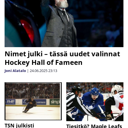
Nimet julki – tässä uudet valinnat
Hockey Hall of Fameen
Joni Alatalo
|
24.06.2025
23:13
TSN julkisti
Tiesitkö? Maple Leafs