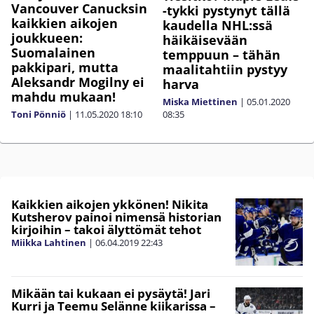
Vancouver Canucksin
-tykki pystynyt tällä
kaikkien aikojen
kaudella NHL:ssä
joukkueen:
häikäisevään
Suomalainen
temppuun – tähän
pakkipari, mutta
maalitahtiin pystyy
Aleksandr Mogilny ei
harva
mahdu mukaan!
Miska Miettinen
|
05.01.2020
08:35
Toni Pönniö
|
11.05.2020
18:10
Kaikkien aikojen ykkönen! Nikita
Kutsherov painoi nimensä historian
kirjoihin – takoi älyttömät tehot
Miikka Lahtinen
|
06.04.2019
22:43
Mikään tai kukaan ei pysäytä! Jari
Kurri ja Teemu Selänne kiikarissa –