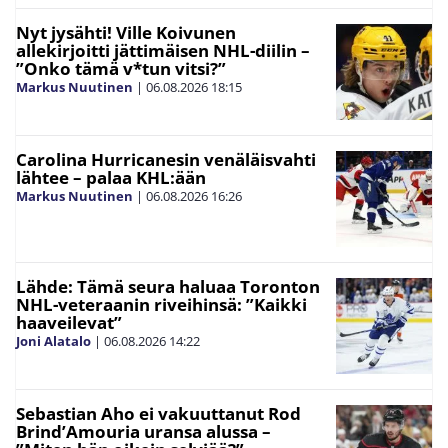
Nyt jysähti! Ville Koivunen
allekirjoitti jättimäisen NHL-diilin –
”Onko tämä v*tun vitsi?”
Markus Nuutinen
|
06.08.2026
18:15
Carolina Hurricanesin venäläisvahti
lähtee – palaa KHL:ään
Markus Nuutinen
|
06.08.2026
16:26
Lähde: Tämä seura haluaa Toronton
NHL-veteraanin riveihinsä: ”Kaikki
haaveilevat”
Joni Alatalo
|
06.08.2026
14:22
Sebastian Aho ei vakuuttanut Rod
Brind’Amouria uransa alussa –