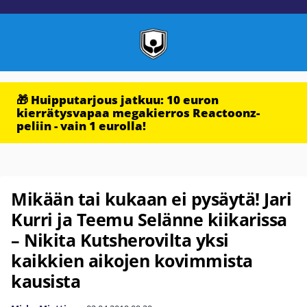
🎁 Huipputarjous jatkuu: 10 euron
kierrätysvapaa megakierros Reactoonz-
peliin - vain 1 eurolla!
Mikään tai kukaan ei pysäytä! Jari
Kurri ja Teemu Selänne kiikarissa
– Nikita Kutsherovilta yksi
kaikkien aikojen kovimmista
kausista