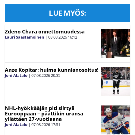
LUE MYÖS:
Zdeno Chara onnettomuudessa
Lauri Saastamoinen
|
08.08.2026
16:12
Anze Kopitar: huima kunnianosoitus!
Joni Alatalo
|
07.08.2026
20:35
NHL-hyökkääjän piti siirtyä
Eurooppaan – päättikin uransa
yllättäen 27-vuotiaana
Joni Alatalo
|
07.08.2026
17:51