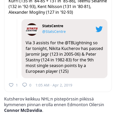
Kurri (135 in '84-85 + 131 in '85-86), Teemu Selanne
(132 in '92-93), Kent Nilsson (131 in '80-81),
Alexander Mogilny (127 in '92-93)
StatsCentre
@StatsCentre
Via 3 assists for the
@TBLightning
so
far tonight, Nikita Kucherov has passed
Jaromir Jagr (123 in 2005-06) & Peter
Stastny (124 in 1982-83) for the 9th
most single season points by a
European player (125)
1
0
1:05 AM · Apr 2, 2019
Kutsherov keikkuu NHL:n pistepörssin piikissä
kymmenen pinnan erolla ennen Edmonton Oilersin
Connor McDavidia
.