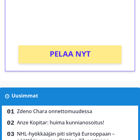
Talleta 1€
Saat heti 50 ilmaiskierrosta Tuohi 1000 -
peliin (arvo 0,20€ per kierros)!
Ei kierrätysvaatimusta!
PELAA NYT
Uusimmat
Zdeno Chara onnettomuudessa
Anze Kopitar: huima kunnianosoitus!
NHL-hyökkääjän piti siirtyä Eurooppaan –