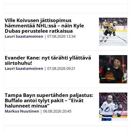
Ville Koivusen jättisopimus
hämmentää NHL:ssä – näin Kyle
Dubas perustelee ratkaisua
Lauri Saastamoinen
|
07.08.2026
12:34
Evander Kane: nyt tärähti yllättävä
siirtohuhu!
Lauri Saastamoinen
|
07.08.2026
09:21
Tampa Bayn supertähden paljastus:
Buffalo antoi tylyt pakit – ”Eivät
halunneet minua”
Markus Nuutinen
|
06.08.2026
20:45