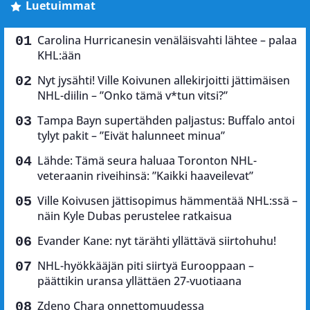
Luetuimmat
Carolina Hurricanesin venäläisvahti lähtee – palaa
KHL:ään
Nyt jysähti! Ville Koivunen allekirjoitti jättimäisen
NHL-diilin – ”Onko tämä v*tun vitsi?”
Tampa Bayn supertähden paljastus: Buffalo antoi
tylyt pakit – ”Eivät halunneet minua”
Lähde: Tämä seura haluaa Toronton NHL-
veteraanin riveihinsä: ”Kaikki haaveilevat”
Ville Koivusen jättisopimus hämmentää NHL:ssä –
näin Kyle Dubas perustelee ratkaisua
Evander Kane: nyt tärähti yllättävä siirtohuhu!
NHL-hyökkääjän piti siirtyä Eurooppaan –
päättikin uransa yllättäen 27-vuotiaana
Zdeno Chara onnettomuudessa