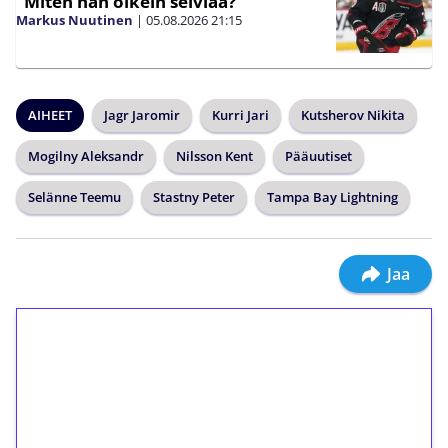
”Miten hän oikein selviää?”
Markus Nuutinen
|
05.08.2026
21:15
AIHEET
Jagr Jaromir
Kurri Jari
Kutsherov Nikita
Mogilny Aleksandr
Nilsson Kent
Pääuutiset
Selänne Teemu
Stastny Peter
Tampa Bay Lightning
Jaa
1€ = 10€ arvosta
ilmaiskierroksia ilman
kierrätystä!