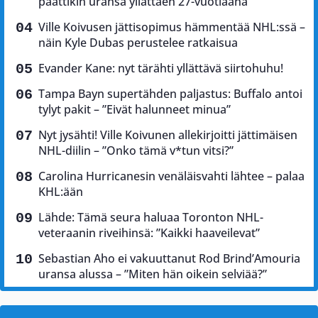
päättikin uransa yllättäen 27-vuotiaana
Ville Koivusen jättisopimus hämmentää NHL:ssä –
näin Kyle Dubas perustelee ratkaisua
Evander Kane: nyt tärähti yllättävä siirtohuhu!
Tampa Bayn supertähden paljastus: Buffalo antoi
tylyt pakit – ”Eivät halunneet minua”
Nyt jysähti! Ville Koivunen allekirjoitti jättimäisen
NHL-diilin – ”Onko tämä v*tun vitsi?”
Carolina Hurricanesin venäläisvahti lähtee – palaa
KHL:ään
Lähde: Tämä seura haluaa Toronton NHL-
veteraanin riveihinsä: ”Kaikki haaveilevat”
Sebastian Aho ei vakuuttanut Rod Brind’Amouria
uransa alussa – ”Miten hän oikein selviää?”