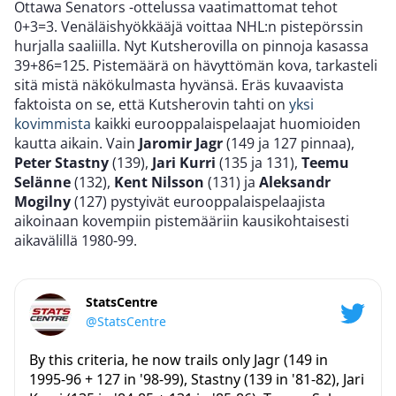
Ottawa Senators -ottelussa vaatimattomat tehot
0+3=3. Venäläishyökkääjä voittaa NHL:n pistepörssin
hurjalla saaliilla. Nyt Kutsherovilla on pinnoja kasassa
39+86=125. Pistemäärä on hävyttömän kova, tarkasteli
sitä mistä näkökulmasta hyvänsä. Eräs kuvaavista
faktoista on se, että Kutsherovin tahti on
yksi
kovimmista
kaikki eurooppalaispelaajat huomioiden
kautta aikain. Vain
Jaromir Jagr
(149 ja 127 pinnaa),
Peter Stastny
(139),
Jari Kurri
(135 ja 131),
Teemu
Selänne
(132),
Kent Nilsson
(131) ja
Aleksandr
Mogilny
(127) pystyivät eurooppalaispelaajista
aikoinaan kovempiin pistemääriin kausikohtaisesti
aikavälillä 1980-99.
StatsCentre
@StatsCentre
By this criteria, he now trails only Jagr (149 in
1995-96 + 127 in '98-99), Stastny (139 in '81-82), Jari