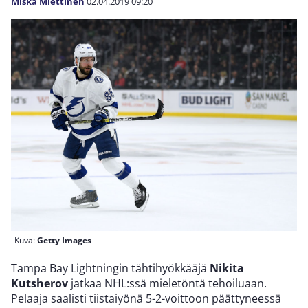
Miska Miettinen
02.04.2019
09:20
Kuva:
Getty Images
Tampa Bay Lightningin tähtihyökkääjä
Nikita
Kutsherov
jatkaa NHL:ssä mieletöntä tehoiluaan.
Pelaaja saalisti tiistaiyönä 5-2-voittoon päättyneessä