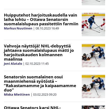
Huipputehot harjoituskaudella vain
laiha lohtu – Ottawa Senatorsin
suomalaislupaus passitettiin farmiin
Markus Nuutinen
|
08.10.2023
16:49
Vahvoja näyttöjä! NHL-debyyttiä
jahtaava suomalaislupaus mätti jo
harjoituskauden kolmannen
maalinsa
Joni Alatalo
|
02.10.2023
11:45
Senatorsin suomalainen osui
maanmiehensä syötöstä –
”Rakastamamme ja kaipaamamme
duo”
Miska Miettinen
|
03.02.2023
09:20
Ottawa Senators karsi NHL-