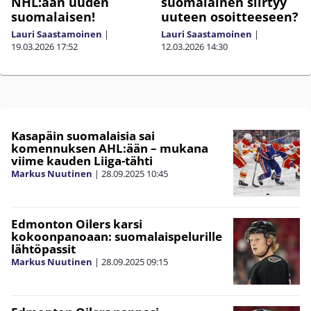
NHL:ään uuden
suomalainen siirtyy
suomalaisen!
uuteen osoitteeseen?
Lauri Saastamoinen
|
Lauri Saastamoinen
|
19.03.2026
17:52
12.03.2026
14:30
Kasapäin suomalaisia sai
komennuksen AHL:ään – mukana
viime kauden Liiga-tähti
Markus Nuutinen
|
28.09.2025
10:45
Edmonton Oilers karsi
kokoonpanoaan: suomalaispelurille
lähtöpassit
Markus Nuutinen
|
28.09.2025
09:15