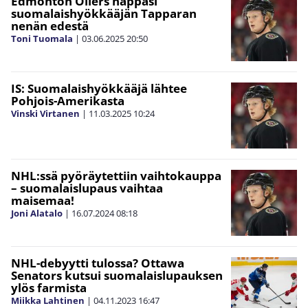
Edmonton Oilers nappasi
suomalaishyökkääjän Tapparan
nenän edestä
Toni Tuomala
|
03.06.2025
20:50
IS: Suomalaishyökkääjä lähtee
Pohjois-Amerikasta
Vinski Virtanen
|
11.03.2025
10:24
NHL:ssä pyöräytettiin vaihtokauppa
– suomalaislupaus vaihtaa
maisemaa!
Joni Alatalo
|
16.07.2024
08:18
NHL-debyytti tulossa? Ottawa
Senators kutsui suomalaislupauksen
ylös farmista
Miikka Lahtinen
|
04.11.2023
16:47