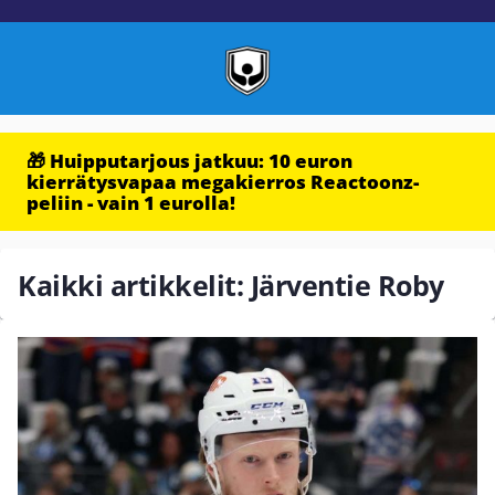
🎁 Huipputarjous jatkuu: 10 euron
kierrätysvapaa megakierros Reactoonz-
peliin - vain 1 eurolla!
Kaikki artikkelit: Järventie Roby