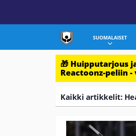
SUOMALAISET
🎁 Huipputarjous 
Reactoonz-peliin - 
Kaikki artikkelit: H