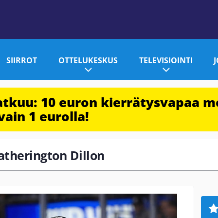
SIIRROT
OTTELUKESKUS
TELEVISIOINTI
jatkuu: 10 euron kierrätysvapaa m
vain 1 eurolla!
eatherington Dillon