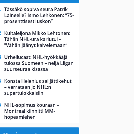
Tässäkö sopiva seura Patrik
Laineelle? Ismo Lehkonen: ”75-
prosenttisesti uskon”
Kultaleijona Mikko Lehtonen:
Tähän NHL-ura kariutui –
”Vähän jäänyt kaivelemaan”
Urheilucast: NHL-hyökkääjä
tulossa Suomeen – neljä Liigan
suurseuraa kisassa
Konsta Helenius sai jättikehut
– verrataan jo NHL:n
supertulokkaisiin
NHL-sopimus kouraan –
Montreal kiinnitti MM-
hopeamiehen