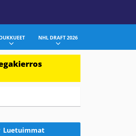
JOUKKUEET
NHL DRAFT 2026
egakierros
Luetuimmat