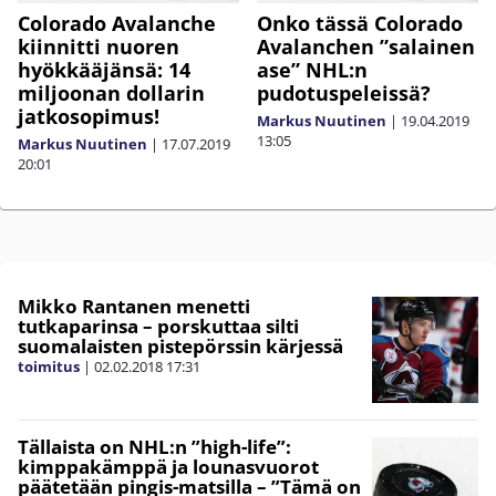
Colorado Avalanche
Onko tässä Colorado
kiinnitti nuoren
Avalanchen ”salainen
hyökkääjänsä: 14
ase” NHL:n
miljoonan dollarin
pudotuspeleissä?
jatkosopimus!
Markus Nuutinen
|
19.04.2019
13:05
Markus Nuutinen
|
17.07.2019
20:01
Mikko Rantanen menetti
tutkaparinsa – porskuttaa silti
suomalaisten pistepörssin kärjessä
toimitus
|
02.02.2018
17:31
Tällaista on NHL:n ”high-life”:
kimppakämppä ja lounasvuorot
päätetään pingis-matsilla – ”Tämä on