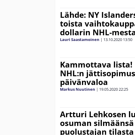
Lähde: NY Islande
toista vaihtokaupp
dollarin NHL-mesta
Lauri Saastamoinen
|
13.10.2020
13:50
Kammottava lista!
NHL:n jättisopimus
päivänvaloa
Markus Nuutinen
|
19.05.2020
22:25
Artturi Lehkosen l
osuman silmäänsä
puolustajan tilasta