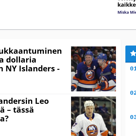
kaikke
Miska Mi
oukkaantuminen
a dollaria
 NY Islanders -
landersin Leo
 – tässä
ja?