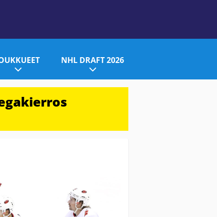
JOUKKUEET
NHL DRAFT 2026
egakierros