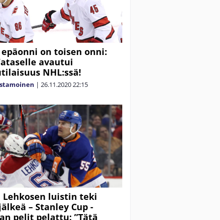
 epäonni on toisen onni:
ataselle avautui
tilaisuus NHL:ssä!
astamoinen
|
26.11.2020
22:15
i Lehkosen luistin teki
jälkeä – Stanley Cup -
an pelit pelattu: ”Tätä