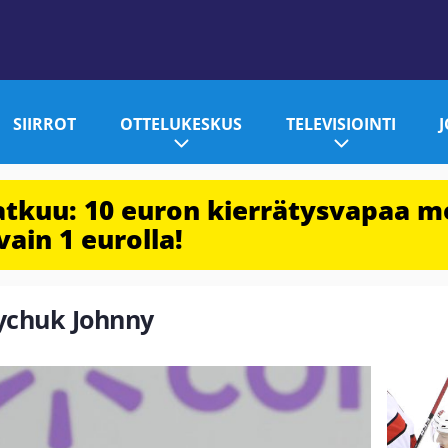
SIIRROT
OTTELUKESKUS
TELEVISIOINTI
jatkuu: 10 euron kierrätysvapaa m
vain 1 eurolla!
oychuk Johnny