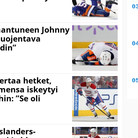
kaantuneen Johnny
huojentava
odin”
ertaa hetket,
imensa iskeytyi
in: ”Se oli
Islanders-