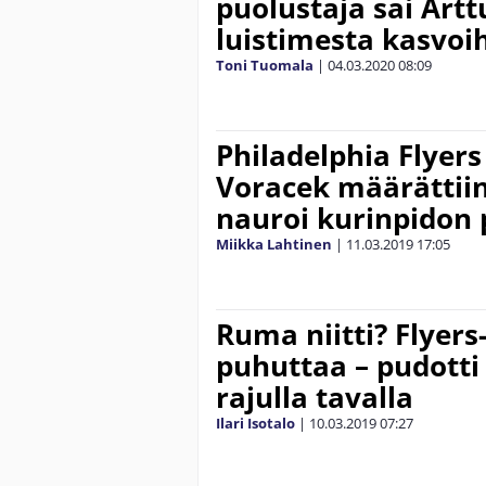
puolustaja sai Art
luistimesta kasvoi
Toni Tuomala
|
04.03.2020
08:09
Philadelphia Flyers
Voracek määrättiin
nauroi kurinpidon 
Miikka Lahtinen
|
11.03.2019
17:05
Ruma niitti? Flyer
puhuttaa – pudott
rajulla tavalla
Ilari Isotalo
|
10.03.2019
07:27