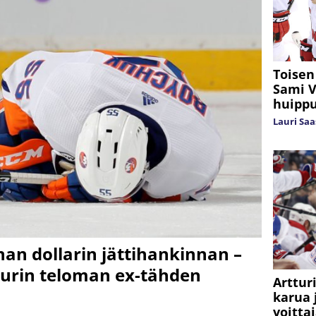
Toisen
Sami V
huippu
Lauri Sa
nan dollarin jättihankinnan –
urin teloman ex-tähden
Arttur
karua 
voittaj