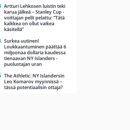
Artturi Lehkosen luistin teki
karua jälkeä – Stanley Cup -
voittajan pelit pelattu: ”Tätä
kaikkea on ollut vaikea
käsitellä”
Surkea uutinen!
Loukkaantuminen päättää 6
miljoonaa dollaria kaudessa
tienaavan NY Islanders -
puolustajan uran
The Athletic: NY Islandersin
Leo Komarov myynnissä –
tässä potentiaalisin ottaja?