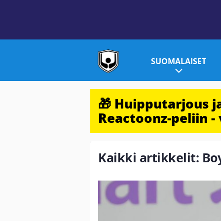
SUOMALAISET
🎁 Huipputarjous 
Reactoonz-peliin - 
Kaikki artikkelit: B