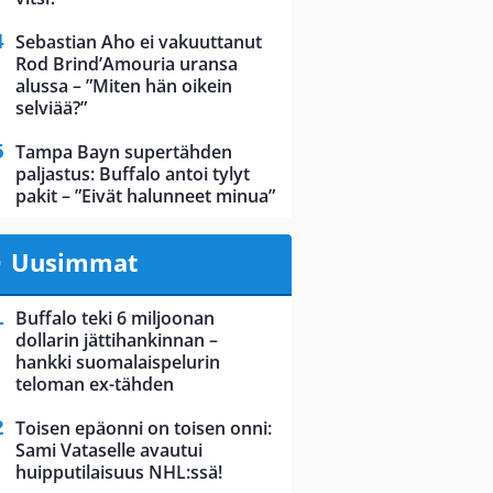
Sebastian Aho ei vakuuttanut
Rod Brind’Amouria uransa
alussa – ”Miten hän oikein
selviää?”
Tampa Bayn supertähden
paljastus: Buffalo antoi tylyt
pakit – ”Eivät halunneet minua”
Uusimmat
Buffalo teki 6 miljoonan
dollarin jättihankinnan –
hankki suomalaispelurin
teloman ex-tähden
Toisen epäonni on toisen onni:
Sami Vataselle avautui
huipputilaisuus NHL:ssä!