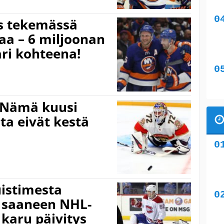
rs tekemässä
aa – 6 miljoonan
ri kohteena!
 Nämä kuusi
ta eivät kestä
uistimesta
 saaneen NHL-
 karu päivitys