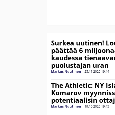
Surkea uutinen! L
päättää 6 miljoona
kaudessa tienaavan
puolustajan uran
Markus Nuutinen
|
25.11.2020
19:44
The Athletic: NY Is
Komarov myynnissä
potentiaalisin otta
Markus Nuutinen
|
19.10.2020
19:45