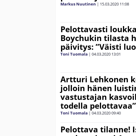
Markus Nuutinen
|
15.03.2020
11:08
Pelottavasti louk
Boychukin tilasta 
päivitys: ”Väisti lu
Toni Tuomala
|
04.03.2020
13:01
Artturi Lehkonen k
jolloin hänen luist
vastustajan kasvoih
todella pelottavaa”
Toni Tuomala
|
04.03.2020
09:40
Pelottava tilanne! 