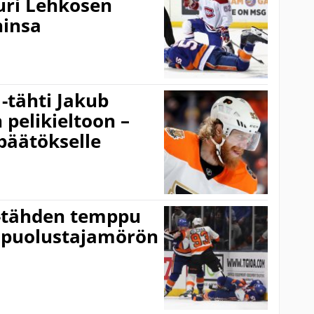
turi Lehkosen
hinsa
 -tähti Jakub
 pelikieltoon –
päätökselle
s-tähden temppu
i puolustajamörön