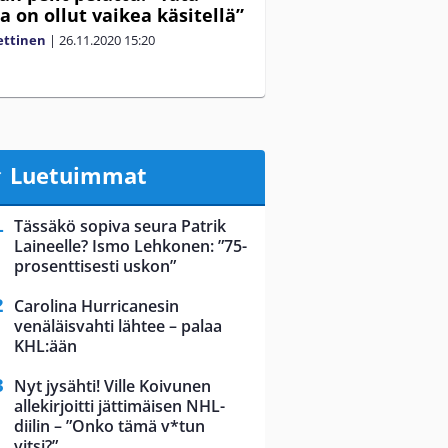
a on ollut vaikea käsitellä”
ettinen
|
26.11.2020
15:20
Luetuimmat
Tässäkö sopiva seura Patrik
Laineelle? Ismo Lehkonen: ”75-
prosenttisesti uskon”
Carolina Hurricanesin
venäläisvahti lähtee – palaa
KHL:ään
Nyt jysähti! Ville Koivunen
allekirjoitti jättimäisen NHL-
diilin – ”Onko tämä v*tun
vitsi?”