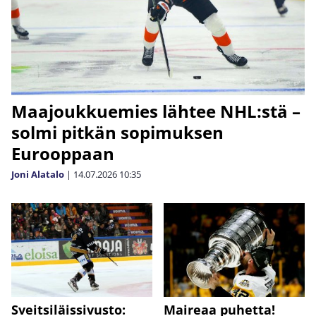
Maajoukkuemies lähtee NHL:stä –
solmi pitkän sopimuksen
Eurooppaan
Joni Alatalo
|
14.07.2026
10:35
Sveitsiläissivusto:
Maireaa puhetta!