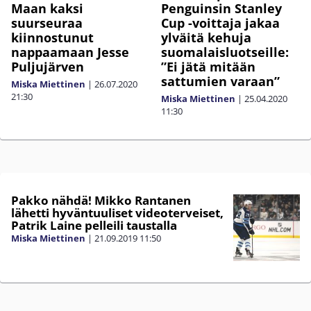
Maan kaksi
Penguinsin Stanley
suurseuraa
Cup -voittaja jakaa
kiinnostunut
ylväitä kehuja
nappaamaan Jesse
suomalaisluotseille:
Puljujärven
”Ei jätä mitään
sattumien varaan”
Miska Miettinen
|
26.07.2020
21:30
Miska Miettinen
|
25.04.2020
11:30
Pakko nähdä! Mikko Rantanen
lähetti hyväntuuliset videoterveiset,
Patrik Laine pelleili taustalla
Miska Miettinen
|
21.09.2019
11:50