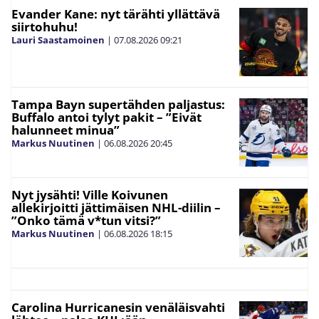
Evander Kane: nyt tärähti yllättävä
siirtohuhu!
Lauri Saastamoinen
|
07.08.2026
09:21
Tampa Bayn supertähden paljastus:
Buffalo antoi tylyt pakit – ”Eivät
halunneet minua”
Markus Nuutinen
|
06.08.2026
20:45
Nyt jysähti! Ville Koivunen
allekirjoitti jättimäisen NHL-diilin –
”Onko tämä v*tun vitsi?”
Markus Nuutinen
|
06.08.2026
18:15
Carolina Hurricanesin venäläisvahti