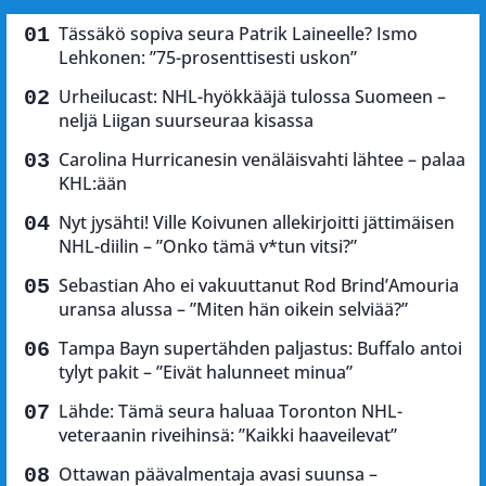
Tässäkö sopiva seura Patrik Laineelle? Ismo
Lehkonen: ”75-prosenttisesti uskon”
Urheilucast: NHL-hyökkääjä tulossa Suomeen –
neljä Liigan suurseuraa kisassa
Carolina Hurricanesin venäläisvahti lähtee – palaa
KHL:ään
Nyt jysähti! Ville Koivunen allekirjoitti jättimäisen
NHL-diilin – ”Onko tämä v*tun vitsi?”
Sebastian Aho ei vakuuttanut Rod Brind’Amouria
uransa alussa – ”Miten hän oikein selviää?”
Tampa Bayn supertähden paljastus: Buffalo antoi
tylyt pakit – ”Eivät halunneet minua”
Lähde: Tämä seura haluaa Toronton NHL-
veteraanin riveihinsä: ”Kaikki haaveilevat”
Ottawan päävalmentaja avasi suunsa –