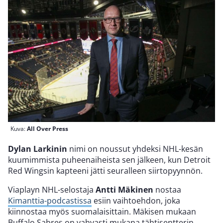
Kuva:
All Over Press
Dylan Larkinin
nimi on noussut yhdeksi NHL-kesän
kuumimmista puheenaiheista sen jälkeen, kun Detroit
Red Wingsin kapteeni jätti seuralleen siirtopyynnön.
Viaplayn NHL-selostaja
Antti Mäkinen
nostaa
Kimanttia-podcastissa
esiin vaihtoehdon, joka
kiinnostaa myös suomalaisittain. Mäkisen mukaan
Buffalo Sabres on vahvasti mukana tähtisentterin