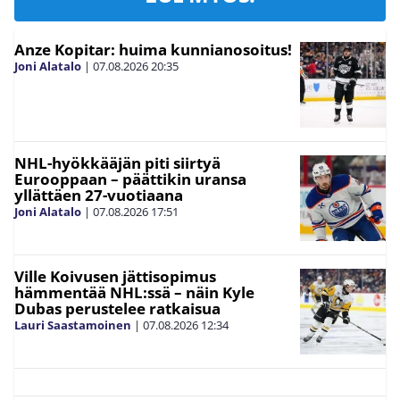
Anze Kopitar: huima kunnianosoitus!
Joni Alatalo
|
07.08.2026
20:35
NHL-hyökkääjän piti siirtyä
Eurooppaan – päättikin uransa
yllättäen 27-vuotiaana
Joni Alatalo
|
07.08.2026
17:51
Ville Koivusen jättisopimus
hämmentää NHL:ssä – näin Kyle
Dubas perustelee ratkaisua
Lauri Saastamoinen
|
07.08.2026
12:34