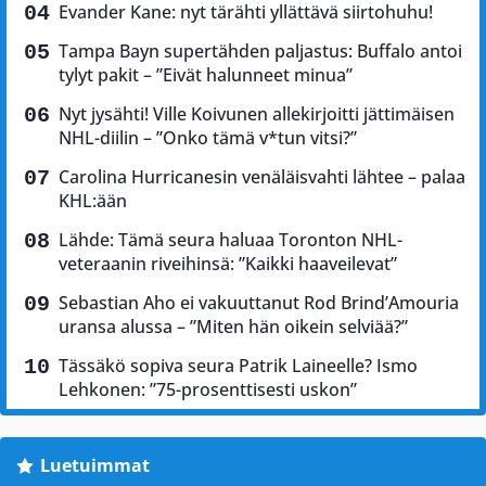
Evander Kane: nyt tärähti yllättävä siirtohuhu!
Tampa Bayn supertähden paljastus: Buffalo antoi
tylyt pakit – ”Eivät halunneet minua”
Nyt jysähti! Ville Koivunen allekirjoitti jättimäisen
NHL-diilin – ”Onko tämä v*tun vitsi?”
Carolina Hurricanesin venäläisvahti lähtee – palaa
KHL:ään
Lähde: Tämä seura haluaa Toronton NHL-
veteraanin riveihinsä: ”Kaikki haaveilevat”
Sebastian Aho ei vakuuttanut Rod Brind’Amouria
uransa alussa – ”Miten hän oikein selviää?”
Tässäkö sopiva seura Patrik Laineelle? Ismo
Lehkonen: ”75-prosenttisesti uskon”
Luetuimmat