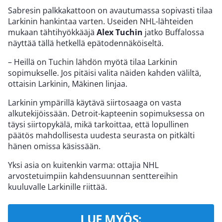
Sabresin palkkakattoon on avautumassa sopivasti tilaa
Larkinin hankintaa varten. Useiden NHL-lähteiden
mukaan tähtihyökkääjä
Alex Tuchin
jatko Buffalossa
näyttää tällä hetkellä epätodennäköiseltä.
– Heillä on Tuchin lähdön myötä tilaa Larkinin
sopimukselle. Jos pitäisi valita näiden kahden väliltä,
ottaisin Larkinin, Mäkinen linjaa.
Larkinin ympärillä käytävä siirtosaaga on vasta
alkutekijöissään. Detroit-kapteenin sopimuksessa on
täysi siirtopykälä, mikä tarkoittaa, että lopullinen
päätös mahdollisesta uudesta seurasta on pitkälti
hänen omissa käsissään.
Yksi asia on kuitenkin varma: ottajia NHL
arvostetuimpiin kahdensuunnan senttereihin
kuuluvalle Larkinille riittää.
LUE MYÖS: