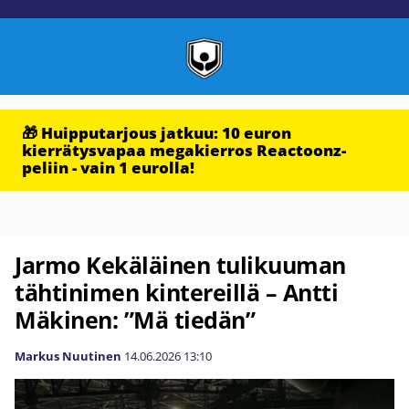
🎁 Huipputarjous jatkuu: 10 euron
kierrätysvapaa megakierros Reactoonz-
peliin - vain 1 eurolla!
Jarmo Kekäläinen tulikuuman
tähtinimen kintereillä – Antti
Mäkinen: ”Mä tiedän”
Markus Nuutinen
14.06.2026
13:10