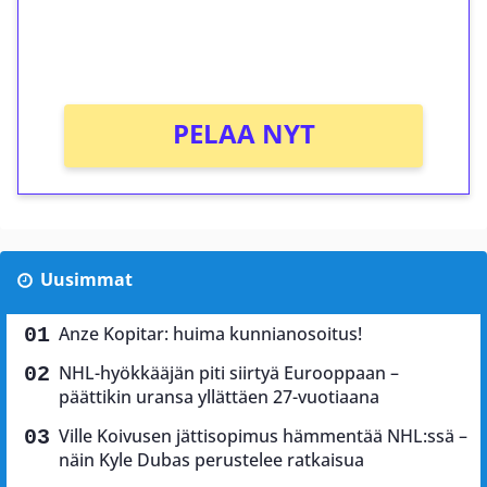
peliin (arvo 0,20€ per kierros)!
Ei kierrätysvaatimusta!
PELAA NYT
Uusimmat
Anze Kopitar: huima kunnianosoitus!
NHL-hyökkääjän piti siirtyä Eurooppaan –
päättikin uransa yllättäen 27-vuotiaana
Ville Koivusen jättisopimus hämmentää NHL:ssä –
näin Kyle Dubas perustelee ratkaisua