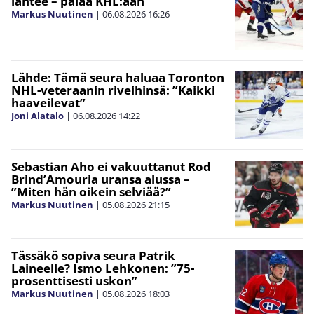
lähtee – palaa KHL:ään
Markus Nuutinen
|
06.08.2026
16:26
Lähde: Tämä seura haluaa Toronton
NHL-veteraanin riveihinsä: ”Kaikki
haaveilevat”
Joni Alatalo
|
06.08.2026
14:22
Sebastian Aho ei vakuuttanut Rod
Brind’Amouria uransa alussa –
”Miten hän oikein selviää?”
Markus Nuutinen
|
05.08.2026
21:15
Tässäkö sopiva seura Patrik
Laineelle? Ismo Lehkonen: ”75-
prosenttisesti uskon”
Markus Nuutinen
|
05.08.2026
18:03