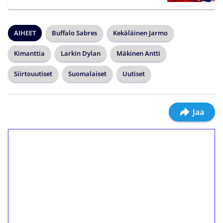
AIHEET
Buffalo Sabres
Kekäläinen Jarmo
Kimanttia
Larkin Dylan
Mäkinen Antti
Siirtouutiset
Suomalaiset
Uutiset
Jaa
1€ = 10€ arvosta
ilmaiskierroksia ilman
kierrätystä!
Talleta 1€
Saat heti 50 ilmaiskierrosta Tuohi 1000 -