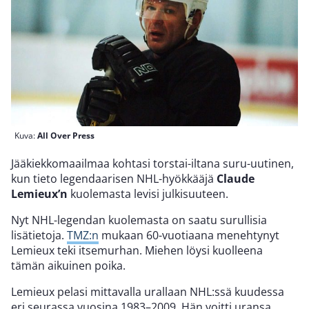
Kuva:
All Over Press
Jääkiekkomaailmaa kohtasi torstai-iltana suru-uutinen,
kun tieto legendaarisen NHL-hyökkääjä
Claude
Lemieux’n
kuolemasta levisi julkisuuteen.
Nyt NHL-legendan kuolemasta on saatu surullisia
lisätietoja.
TMZ:n
mukaan 60-vuotiaana menehtynyt
Lemieux teki itsemurhan. Miehen löysi kuolleena
tämän aikuinen poika.
Lemieux pelasi mittavalla urallaan NHL:ssä kuudessa
eri seurassa vuosina 1983–2009. Hän voitti uransa