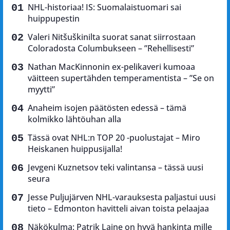
NHL-historiaa! IS: Suomalaistuomari sai
huippupestin
Valeri Nitšuškinilta suorat sanat siirrostaan
Coloradosta Columbukseen – ”Rehellisesti”
Nathan MacKinnonin ex-pelikaveri kumoaa
väitteen supertähden temperamentista – ”Se on
myytti”
Anaheim isojen päätösten edessä – tämä
kolmikko lähtöuhan alla
Tässä ovat NHL:n TOP 20 -puolustajat – Miro
Heiskanen huippusijalla!
Jevgeni Kuznetsov teki valintansa – tässä uusi
seura
Jesse Puljujärven NHL-varauksesta paljastui uusi
tieto – Edmonton havitteli aivan toista pelaajaa
Näkökulma: Patrik Laine on hyvä hankinta mille