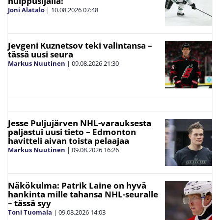
huippusijalla!
Joni Alatalo
|
10.08.2026
07:48
Jevgeni Kuznetsov teki valintansa –
tässä uusi seura
Markus Nuutinen
|
09.08.2026
21:30
Jesse Puljujärven NHL-varauksesta
paljastui uusi tieto – Edmonton
havitteli aivan toista pelaajaa
Markus Nuutinen
|
09.08.2026
16:26
Näkökulma: Patrik Laine on hyvä
hankinta mille tahansa NHL-seuralle
– tässä syy
Toni Tuomala
|
09.08.2026
14:03