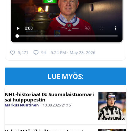
5,471
94
5:24 PM · May 28, 2026
LUE MYÖS:
NHL-historiaa! IS: Suomalaistuomari
sai huippupestin
Markus Nuutinen
|
10.08.2026
21:15