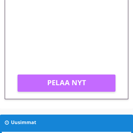
🎁 Huipputarjous jatkuu: 10
euron kierrätysvapaa
megakierros Reactoonz-
peliin – vain 1 eurolla!
Peli: Reactoonz
Vain uusille asiakkaille!
PELAA NYT
Uusimmat