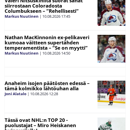
Valeri Nitšuškinilta suorat sanat
siirrostaan Coloradosta
Columbukseen – ”Rehellisesti”
Markus Nuutinen
|
10.08.2026
17:45
Nathan MacKinnonin ex-pelikaveri
kumoaa väitteen supertähden
temperamentista – ”Se on myytti”
Markus Nuutinen
|
10.08.2026
14:50
Anaheim isojen päätösten edessä –
tämä kolmikko lähtöuhan alla
Joni Alatalo
|
10.08.2026
12:28
Tässä ovat NHL:n TOP 20 -
puolustajat – Miro Heiskanen