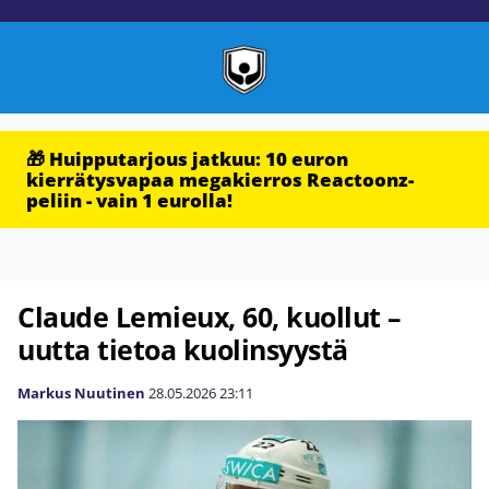
🎁 Huipputarjous jatkuu: 10 euron
kierrätysvapaa megakierros Reactoonz-
peliin - vain 1 eurolla!
Claude Lemieux, 60, kuollut –
uutta tietoa kuolinsyystä
Markus Nuutinen
28.05.2026
23:11