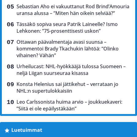
Sebastian Aho ei vakuuttanut Rod Brind’Amouria
uransa alussa – ”Miten hän oikein selviää?”
Tässäkö sopiva seura Patrik Laineelle? Ismo
Lehkonen: ”75-prosenttisesti uskon”
Ottawan päävalmentaja avasi suunsa –
kommentoi Brady Tkachukin lähtöä: ”Olinko
vihainen? Vähän”
Urheilucast: NHL-hyökkääjä tulossa Suomeen –
neljä Liigan suurseuraa kisassa
Konsta Helenius sai jättikehut – verrataan jo
NHL:n supertulokkaisiin
Leo Carlssonista huima arvio – joukkuekaveri:
”Siitä ei ole epäilystäkään”
Luetuimmat