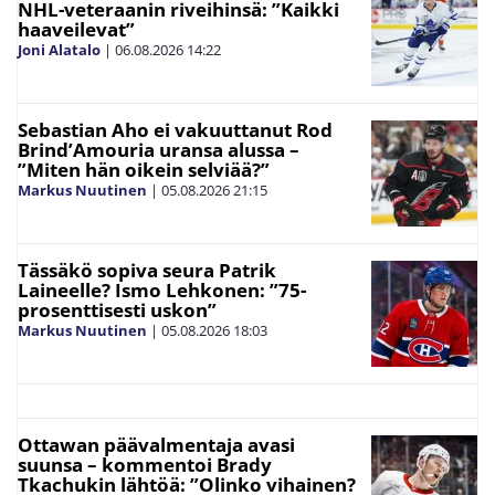
NHL-veteraanin riveihinsä: ”Kaikki
haaveilevat”
Joni Alatalo
|
06.08.2026
14:22
Sebastian Aho ei vakuuttanut Rod
Brind’Amouria uransa alussa –
”Miten hän oikein selviää?”
Markus Nuutinen
|
05.08.2026
21:15
Tässäkö sopiva seura Patrik
Laineelle? Ismo Lehkonen: ”75-
prosenttisesti uskon”
Markus Nuutinen
|
05.08.2026
18:03
Ottawan päävalmentaja avasi
suunsa – kommentoi Brady
Tkachukin lähtöä: ”Olinko vihainen?