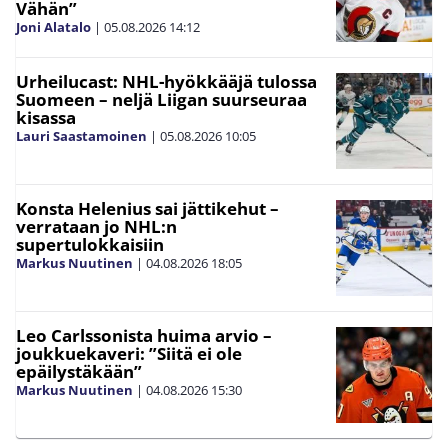
Vähän”
Joni Alatalo
|
05.08.2026
14:12
Urheilucast: NHL-hyökkääjä tulossa
Suomeen – neljä Liigan suurseuraa
kisassa
Lauri Saastamoinen
|
05.08.2026
10:05
Konsta Helenius sai jättikehut –
verrataan jo NHL:n
supertulokkaisiin
Markus Nuutinen
|
04.08.2026
18:05
Leo Carlssonista huima arvio –
joukkuekaveri: ”Siitä ei ole
epäilystäkään”
Markus Nuutinen
|
04.08.2026
15:30