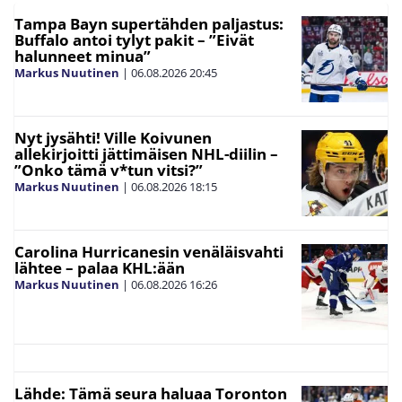
Tampa Bayn supertähden paljastus:
Buffalo antoi tylyt pakit – ”Eivät
halunneet minua”
Markus Nuutinen
|
06.08.2026
20:45
Nyt jysähti! Ville Koivunen
allekirjoitti jättimäisen NHL-diilin –
”Onko tämä v*tun vitsi?”
Markus Nuutinen
|
06.08.2026
18:15
Carolina Hurricanesin venäläisvahti
lähtee – palaa KHL:ään
Markus Nuutinen
|
06.08.2026
16:26
Lähde: Tämä seura haluaa Toronton