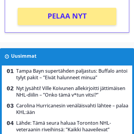
PELAA NYT
Uusimmat
Tampa Bayn supertähden paljastus: Buffalo antoi
tylyt pakit – ”Eivät halunneet minua”
Nyt jysähti! Ville Koivunen allekirjoitti jättimäisen
NHL-diilin – ”Onko tämä v*tun vitsi?”
Carolina Hurricanesin venäläisvahti lähtee – palaa
KHL:ään
Lähde: Tämä seura haluaa Toronton NHL-
veteraanin riveihinsä: ”Kaikki haaveilevat”