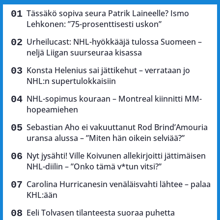
Tässäkö sopiva seura Patrik Laineelle? Ismo
Lehkonen: ”75-prosenttisesti uskon”
Urheilucast: NHL-hyökkääjä tulossa Suomeen –
neljä Liigan suurseuraa kisassa
Konsta Helenius sai jättikehut – verrataan jo
NHL:n supertulokkaisiin
NHL-sopimus kouraan – Montreal kiinnitti MM-
hopeamiehen
Sebastian Aho ei vakuuttanut Rod Brind’Amouria
uransa alussa – ”Miten hän oikein selviää?”
Nyt jysähti! Ville Koivunen allekirjoitti jättimäisen
NHL-diilin – ”Onko tämä v*tun vitsi?”
Carolina Hurricanesin venäläisvahti lähtee – palaa
KHL:ään
Eeli Tolvasen tilanteesta suoraa puhetta