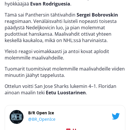
hyökkääjää
Evan Rodriguesia
.
Tämä sai Panthersin tähtivahdin
Sergei Bobrovskin
reagoimaan. Venäläisvahti luisteli nopeasti toisesta
päädystä Nedeljkovicin luo, ja pian molemmat
pudottivat hanskansa. Maalivahdit ottivat yhteen
keskellä kaukaloa, mikä on NHL:ssä harvinaista.
Yleisö reagoi voimakkaasti ja antoi kovat aplodit
molemmille maalivahdeille.
Tuomarit tuomitsivat molemmille maalivahdeille viiden
minuutin jäähyt tappelusta.
Ottelun voitti San Jose Sharks lukemin 4–1. Floridan
ainoan maalin teki
Eetu
Luostarinen
.
B/R Open Ice
@BR_OpenIce