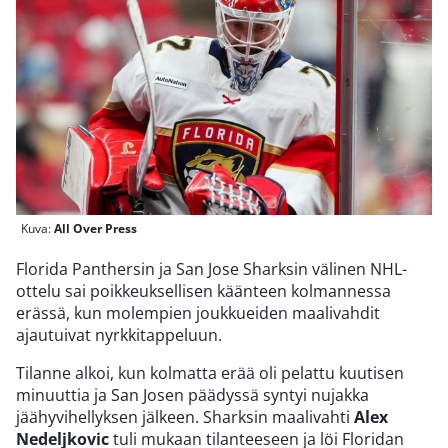
Kuva:
All Over Press
Florida Panthersin ja San Jose Sharksin välinen NHL-
ottelu sai poikkeuksellisen käänteen kolmannessa
erässä, kun molempien joukkueiden maalivahdit
ajautuivat nyrkkitappeluun.
Tilanne alkoi, kun kolmatta erää oli pelattu kuutisen
minuuttia ja San Josen päädyssä syntyi nujakka
jäähyvihellyksen jälkeen. Sharksin maalivahti
Alex
Nedeljkovic
tuli mukaan tilanteeseen ja löi Floridan