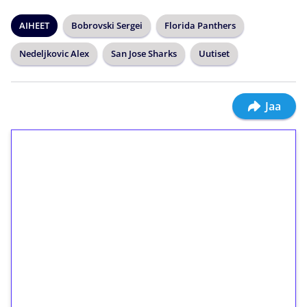
AIHEET
Bobrovski Sergei
Florida Panthers
Nedeljkovic Alex
San Jose Sharks
Uutiset
Jaa
1€ = 10€ arvosta
ilmaiskierroksia ilman
kierrätystä!
Talleta 1€
Saat heti 50 ilmaiskierrosta Tuohi 1000 -
peliin (arvo 0,20€ per kierros)!
Ei kierrätysvaatimusta!