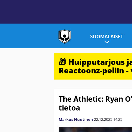
SUOMALAISET
🎁 Huipputarjous 
Reactoonz-peliin - 
The Athletic: Ryan O’
tietoa
Markus Nuutinen
22.12.2025
14:25