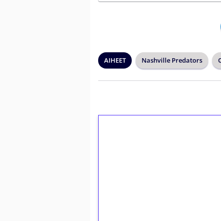
AIHEET
Nashville Predators
1€ = 10€ arvosta 
kierrätystä!
Talleta 1€
Saat heti 50 ilmaiskierr
kierros)!
Ei kierrätysvaatimusta!