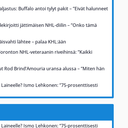
astus: Buffalo antoi tylyt pakit – ”Eivät halunneet
llekirjoitti jättimäisen NHL-diilin – ”Onko tämä
äisvahti lähtee – palaa KHL:ään
oronton NHL-veteraanin riveihinsä: ”Kaikki
ut Rod Brind’Amouria uransa alussa – ”Miten hän
 Laineelle? Ismo Lehkonen: ”75-prosenttisesti
 Laineelle? Ismo Lehkonen: ”75-prosenttisesti