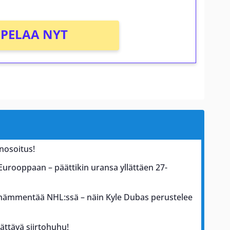
PELAA NYT
nosoitus!
 Eurooppaan – päättikin uransa yllättäen 27-
s hämmentää NHL:ssä – näin Kyle Dubas perustelee
lättävä siirtohuhu!