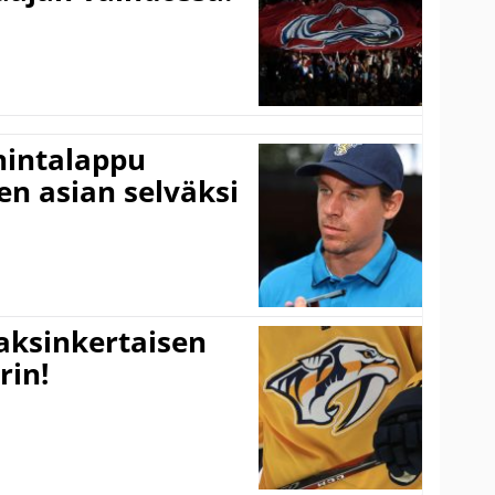
hintalappu
den asian selväksi
kaksinkertaisen
rin!