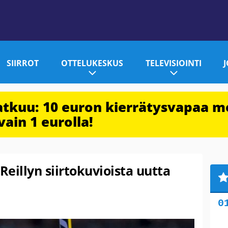
SIIRROT
OTTELUKESKUS
TELEVISIOINTI
jatkuu: 10 euron kierrätysvapaa m
vain 1 eurolla!
Reillyn siirtokuvioista uutta