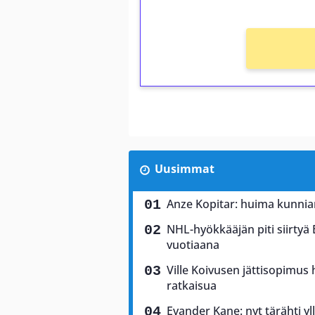
Uusimmat
Anze Kopitar: huima kunnia
NHL-hyökkääjän piti siirtyä
vuotiaana
Ville Koivusen jättisopimu
ratkaisua
Evander Kane: nyt tärähti yl