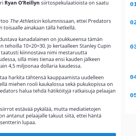
ri
Ryan O’Reillyn
siirtospekulaatioista on saatu
rtoo
The Athleticin
kolumnissaan, ettei Predators
 toisaalle ainakaan tällä hetkellä.
edustava kanadalainen on joukkueensa tämän
n tehoilla 10+20=30. Jo kertaalleen Stanley Cupin
i taatusti kiinnostava nimi mestaruutta
dessa, sillä mies tienaa ensi kauden jälkeen
n 4,5 miljoonaa dollaria kaudessa.
taa harkita tähtensä kauppaamista uudelleen
tkellä miehen rooli kaukalossa sekä pukukopissa on
Predators halua tehdä hätiköityjä ratkaisuja pelaajan
 siirrot estävää pykälää, mutta mediatietojen
 antanut pelaajalle takuut siitä, ettei häntä
sentterin lupaa.