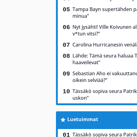
Tampa Bayn supertähden palj
minua”
Nyt jysähti! Ville Koivunen a
v*tun vitsi?”
Carolina Hurricanesin venäl
Lähde: Tämä seura haluaa T
haaveilevat”
Sebastian Aho ei vakuuttan
oikein selviää?”
Tässäkö sopiva seura Patrik
uskon”
Luetuimmat
Tässäkö sopiva seura Patrik