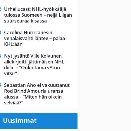
Urheilucast: NHL-hyökkääjä
tulossa Suomeen – neljä Liigan
suurseuraa kisassa
Carolina Hurricanesin
venäläisvahti lähtee – palaa
KHL:ään
Nyt jysähti! Ville Koivunen
allekirjoitti jättimäisen NHL-
diilin – ”Onko tämä v*tun
vitsi?”
Sebastian Aho ei vakuuttanut
Rod Brind’Amouria uransa
alussa – ”Miten hän oikein
selviää?”
Uusimmat