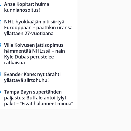
Anze Kopitar: huima
kunnianosoitus!
NHL-hyökkääjän piti siirtyä
Eurooppaan – päättikin uransa
yllättäen 27-vuotiaana
Ville Koivusen jättisopimus
hämmentää NHL:ssä – näin
Kyle Dubas perustelee
ratkaisua
Evander Kane: nyt tärähti
yllättävä siirtohuhu!
Tampa Bayn supertähden
paljastus: Buffalo antoi tylyt
pakit – ”Eivät halunneet minua”