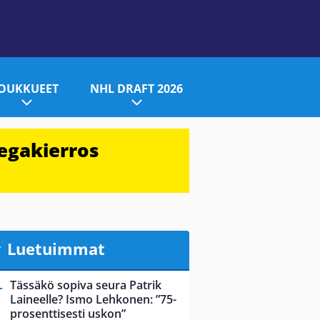
JOUKKUEET
NHL DRAFT 2026
egakierros
Luetuimmat
Tässäkö sopiva seura Patrik
Laineelle? Ismo Lehkonen: ”75-
prosenttisesti uskon”