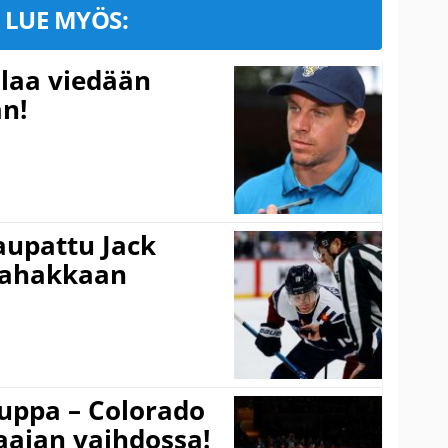
LUE MYÖS:
ulaa viedään
n!
aupattu Jack
 rahakkaan
auppa – Colorado
aajan vaihdossa!