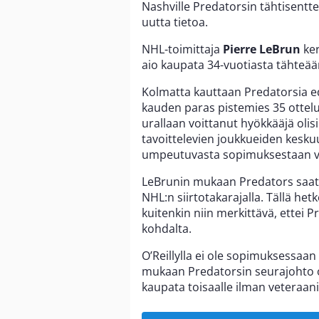
Nashville Predatorsin tähtisentte
uutta tietoa.
NHL-toimittaja
Pierre LeBrun
ke
aio kaupata 34-vuotiasta tähteään
Kolmatta kauttaan Predatorsia 
kauden paras pistemies 35 ottelu
urallaan voittanut hyökkääjä olis
tavoittelevien joukkueiden keskuu
umpeutuvasta sopimuksestaan vai
LeBrunin mukaan Predators saat
NHL:n siirtotakarajalla. Tällä he
kuitenkin niin merkittävä, ettei 
kohdalta.
O’Reillylla ei ole sopimuksessaan
mukaan Predatorsin seurajohto on
kaupata toisaalle ilman veteraani