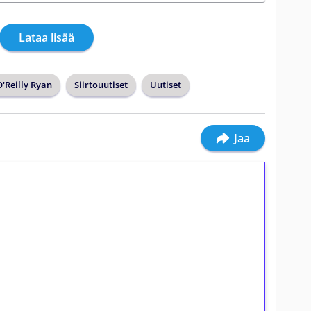
Lataa lisää
O'Reilly Ryan
Siirtouutiset
Uutiset
Jaa
ilmaiskierroksia ilman
osta Tuohi 1000 -peliin (arvo 0,20€ per