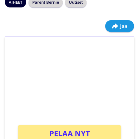
AIHEET
Parent Bernie
Uutiset
Jaa
1€ = 10€ arvosta
ilmaiskierroksia ilman
kierrätystä!
Talleta 1€
Saat heti 50 ilmaiskierrosta Tuohi 1000 -
peliin (arvo 0,20€ per kierros)!
Ei kierrätysvaatimusta!
PELAA NYT