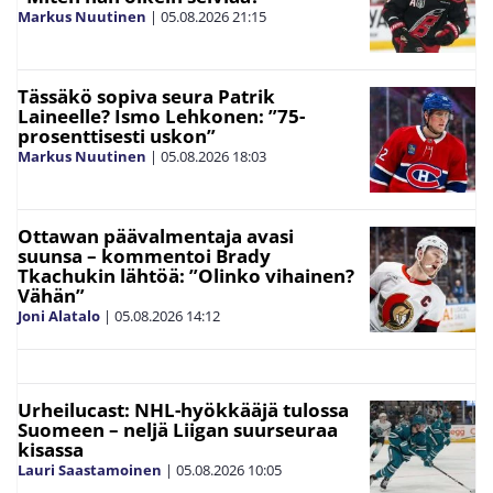
Markus Nuutinen
|
05.08.2026
21:15
Tässäkö sopiva seura Patrik
Laineelle? Ismo Lehkonen: ”75-
prosenttisesti uskon”
Markus Nuutinen
|
05.08.2026
18:03
Ottawan päävalmentaja avasi
suunsa – kommentoi Brady
Tkachukin lähtöä: ”Olinko vihainen?
Vähän”
Joni Alatalo
|
05.08.2026
14:12
Urheilucast: NHL-hyökkääjä tulossa
Suomeen – neljä Liigan suurseuraa
kisassa
Lauri Saastamoinen
|
05.08.2026
10:05