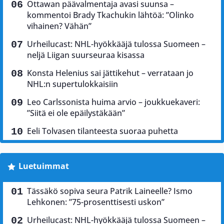
Ottawan päävalmentaja avasi suunsa –
kommentoi Brady Tkachukin lähtöä: ”Olinko
vihainen? Vähän”
Urheilucast: NHL-hyökkääjä tulossa Suomeen –
neljä Liigan suurseuraa kisassa
Konsta Helenius sai jättikehut – verrataan jo
NHL:n supertulokkaisiin
Leo Carlssonista huima arvio – joukkuekaveri:
”Siitä ei ole epäilystäkään”
Eeli Tolvasen tilanteesta suoraa puhetta
Luetuimmat
Tässäkö sopiva seura Patrik Laineelle? Ismo
Lehkonen: ”75-prosenttisesti uskon”
Urheilucast: NHL-hyökkääjä tulossa Suomeen –