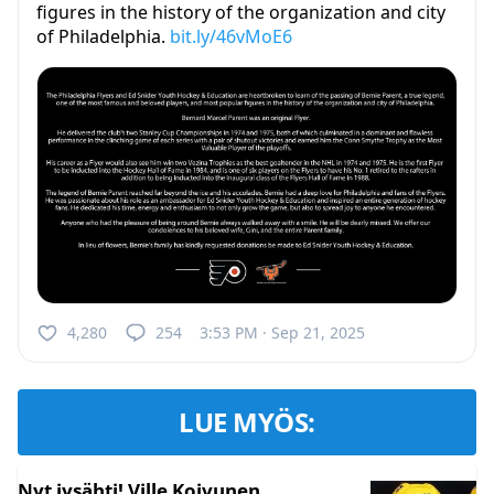
figures in the history of the organization and city
of Philadelphia.
bit.ly/46vMoE6
4,280
254
3:53 PM · Sep 21, 2025
LUE MYÖS:
Nyt jysähti! Ville Koivunen