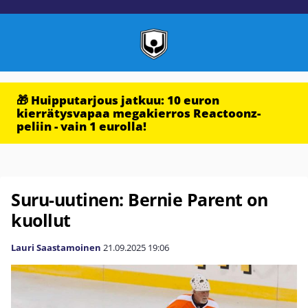
🎁 Huipputarjous jatkuu: 10 euron
kierrätysvapaa megakierros Reactoonz-
peliin - vain 1 eurolla!
Suru-uutinen: Bernie Parent on
kuollut
Lauri Saastamoinen
21.09.2025
19:06