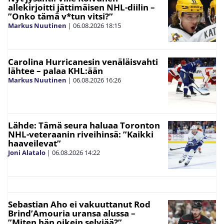
allekirjoitti jättimäisen NHL-diilin –
”Onko tämä v*tun vitsi?”
Markus Nuutinen
|
06.08.2026
18:15
Carolina Hurricanesin venäläisvahti
lähtee – palaa KHL:ään
Markus Nuutinen
|
06.08.2026
16:26
Lähde: Tämä seura haluaa Toronton
NHL-veteraanin riveihinsä: ”Kaikki
haaveilevat”
Joni Alatalo
|
06.08.2026
14:22
Sebastian Aho ei vakuuttanut Rod
Brind’Amouria uransa alussa –
”Miten hän oikein selviää?”