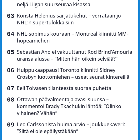
neljä Liigan suurseuraa kisassa
Konsta Helenius sai jättikehut – verrataan jo
NHL:n supertulokkaisiin
NHL-sopimus kouraan – Montreal kiinnitti MM-
hopeamiehen
Sebastian Aho ei vakuuttanut Rod Brind’Amouria
uransa alussa – ”Miten hän oikein selviää?”
Huippukaappaus! Toronto kiinnitti Sidney
Crosbyn luottomiehen – useat seurat kintereillä
Eeli Tolvasen tilanteesta suoraa puhetta
Ottawan päävalmentaja avasi suunsa –
kommentoi Brady Tkachukin lähtöä: ”Olinko
vihainen? Vähän”
Leo Carlssonista huima arvio – joukkuekaveri:
”Siitä ei ole epäilystäkään”