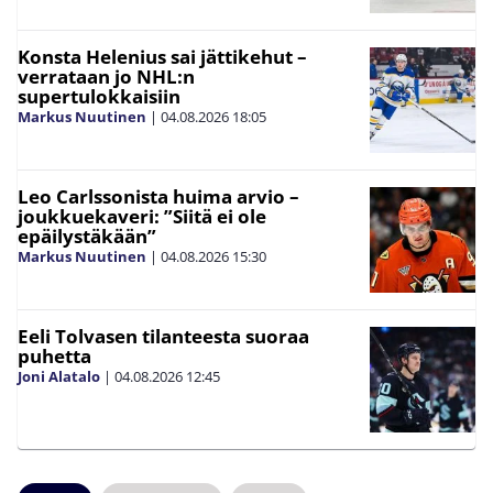
Konsta Helenius sai jättikehut –
verrataan jo NHL:n
supertulokkaisiin
Markus Nuutinen
|
04.08.2026
18:05
Leo Carlssonista huima arvio –
joukkuekaveri: ”Siitä ei ole
epäilystäkään”
Markus Nuutinen
|
04.08.2026
15:30
Eeli Tolvasen tilanteesta suoraa
puhetta
Joni Alatalo
|
04.08.2026
12:45