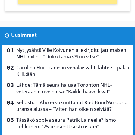
Uusimmat
Nyt jysähti! Ville Koivunen allekirjoitti jättimäisen
NHL-diilin – ”Onko tämä v*tun vitsi?”
Carolina Hurricanesin venäläisvahti lähtee – palaa
KHL:ään
Lähde: Tämä seura haluaa Toronton NHL-
veteraanin riveihinsä: ”Kaikki haaveilevat”
Sebastian Aho ei vakuuttanut Rod Brind’Amouria
uransa alussa – ”Miten hän oikein selviää?”
Tässäkö sopiva seura Patrik Laineelle? Ismo
Lehkonen: ”75-prosenttisesti uskon”