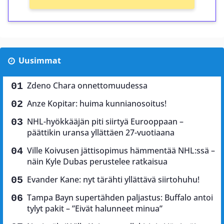
Uusimmat
Zdeno Chara onnettomuudessa
Anze Kopitar: huima kunnianosoitus!
NHL-hyökkääjän piti siirtyä Eurooppaan –
päättikin uransa yllättäen 27-vuotiaana
Ville Koivusen jättisopimus hämmentää NHL:ssä –
näin Kyle Dubas perustelee ratkaisua
Evander Kane: nyt tärähti yllättävä siirtohuhu!
Tampa Bayn supertähden paljastus: Buffalo antoi
tylyt pakit – ”Eivät halunneet minua”