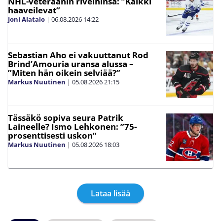
NHL-veteraanin riveihinsä: ”Kaikki
haaveilevat”
Joni Alatalo
|
06.08.2026
14:22
Sebastian Aho ei vakuuttanut Rod
Brind’Amouria uransa alussa –
”Miten hän oikein selviää?”
Markus Nuutinen
|
05.08.2026
21:15
Tässäkö sopiva seura Patrik
Laineelle? Ismo Lehkonen: ”75-
prosenttisesti uskon”
Markus Nuutinen
|
05.08.2026
18:03
Lataa lisää