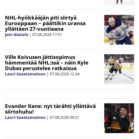
NHL-hyökkääjän piti siirtyä
Eurooppaan – päättikin uransa
yllättäen 27-vuotiaana
Joni Alatalo
|
07.08.2026
17:51
Ville Koivusen jättisopimus
hämmentää NHL:ssä – näin Kyle
Dubas perustelee ratkaisua
Lauri Saastamoinen
|
07.08.2026
12:34
Evander Kane: nyt tärähti yllättävä
siirtohuhu!
Lauri Saastamoinen
|
07.08.2026
09:21