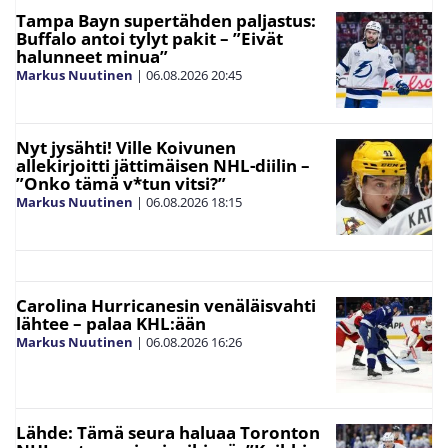
Tampa Bayn supertähden paljastus:
Buffalo antoi tylyt pakit – ”Eivät
halunneet minua”
Markus Nuutinen
|
06.08.2026
20:45
Nyt jysähti! Ville Koivunen
allekirjoitti jättimäisen NHL-diilin –
”Onko tämä v*tun vitsi?”
Markus Nuutinen
|
06.08.2026
18:15
Carolina Hurricanesin venäläisvahti
lähtee – palaa KHL:ään
Markus Nuutinen
|
06.08.2026
16:26
Lähde: Tämä seura haluaa Toronton