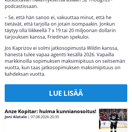
podcastissaan.
– Se, että hän sanoo ei, vakuuttaa minut, että he
tietävät, että tarjolla on jotain isompaakin. Jonkun
täytyy olla liikkeellä 7 x 19 tai 20 miljoonan dollarin
tarjouksen kanssa, Friedman spekuloi.
Jos Kaprizov ei solmi jatkosopimusta Wildin kanssa,
hänestä tulee vapaa agentti kesällä 2026. Vapailla
markkinoilla sopimuksen maksimipituus on seitsemän
vuotta, kun taas jatkosopimuksen maksimipituus on
kahdeksan vuotta.
LUE LISÄÄ
Anze Kopitar: huima kunnianosoitus!
Joni Alatalo
|
07.08.2026
20:35