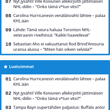
Nyt jysähti! Ville Koivunen allekirjoitti jättimäisen
NHL-diilin – ”Onko tämä v*tun vitsi?”
Carolina Hurricanesin venäläisvahti lähtee – palaa
KHL:ään
Lähde: Tämä seura haluaa Toronton NHL-
veteraanin riveihinsä: ”Kaikki haaveilevat”
Sebastian Aho ei vakuuttanut Rod Brind’Amouria
uransa alussa – ”Miten hän oikein selviää?”
Luetuimmat
Carolina Hurricanesin venäläisvahti lähtee – palaa
KHL:ään
Nyt jysähti! Ville Koivunen allekirjoitti jättimäisen
NHL-diilin – ”Onko tämä v*tun vitsi?”
Tampa Bayn supertähden paljastus: Buffalo antoi