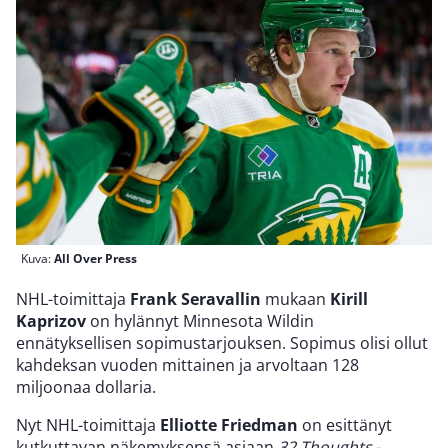
Kuva:
All Over Press
NHL-toimittaja
Frank Seravallin
mukaan
Kirill
Kaprizov
on hylännyt Minnesota Wildin
ennätyksellisen sopimustarjouksen. Sopimus olisi ollut
kahdeksan vuoden mittainen ja arvoltaan 128
miljoonaa dollaria.
Nyt NHL-toimittaja
Elliotte Friedman
on esittänyt
kutkuttavan näkemyksensä asiaan
32 Thoughts
-