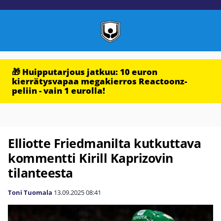
🎁 Huipputarjous jatkuu: 10 euron
kierrätysvapaa megakierros Reactoonz-
peliin - vain 1 eurolla!
Elliotte Friedmanilta kutkuttava
kommentti Kirill Kaprizovin
tilanteesta
Toni Tuomala
13.09.2025
08:41