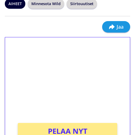
AIHEET
Minnesota Wild
Siirtouutiset
Jaa
1€ = 10€ arvosta
ilmaiskierroksia ilman
kierrätystä!
Talleta 1€
Saat heti 50 ilmaiskierrosta Tuohi 1000 -
peliin (arvo 0,20€ per kierros)!
Ei kierrätysvaatimusta!
PELAA NYT