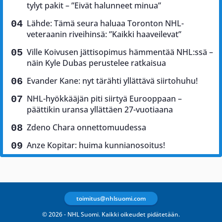
tylyt pakit – ”Eivät halunneet minua”
Lähde: Tämä seura haluaa Toronton NHL-
veteraanin riveihinsä: ”Kaikki haaveilevat”
Ville Koivusen jättisopimus hämmentää NHL:ssä –
näin Kyle Dubas perustelee ratkaisua
Evander Kane: nyt tärähti yllättävä siirtohuhu!
NHL-hyökkääjän piti siirtyä Eurooppaan –
päättikin uransa yllättäen 27-vuotiaana
Zdeno Chara onnettomuudessa
Anze Kopitar: huima kunnianosoitus!
toimitus@nhlsuomi.com
© 2026 - NHL Suomi. Kaikki oikeudet pidätetään.