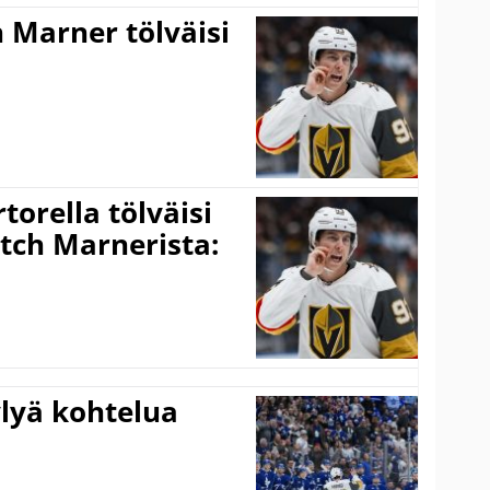
 Marner tölväisi
rtorella tölväisi
tch Marnerista:
ylyä kohtelua