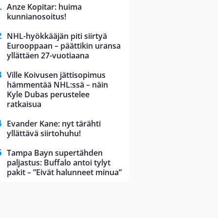
Anze Kopitar: huima
kunnianosoitus!
NHL-hyökkääjän piti siirtyä
Eurooppaan – päättikin uransa
yllättäen 27-vuotiaana
Ville Koivusen jättisopimus
hämmentää NHL:ssä – näin
Kyle Dubas perustelee
ratkaisua
Evander Kane: nyt tärähti
yllättävä siirtohuhu!
Tampa Bayn supertähden
paljastus: Buffalo antoi tylyt
pakit – ”Eivät halunneet minua”