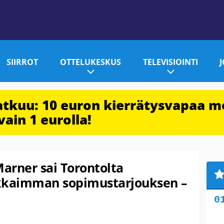
SIIRROT
OTTELUKESKUS
TELEVISIOINTI
jatkuu: 10 euron kierrätysvapaa m
vain 1 eurolla!
Marner sai Torontolta
akkaimman sopimustarjouksen –