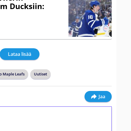
m Ducksiin:
Lataa lisää
o Maple Leafs
Uutiset
Jaa
ilmaiskierroksia ilman