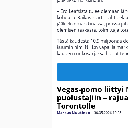
jääkiekkomarkkinaan.
– Ero Leafsistä tulee olemaan l
kohdalla. Raikas startti tähtipel
jääkiekkomarkkinassa, poissa jat
olemisen taakasta, toimittaja tot
Tästä kaudesta 10,9 miljoonaa d
kuumin nimi NHL:n vapailla markki
kauden runkosarjassa hurjat teh
Vegas-pomo liittyi
puolustajiin – rajua
Torontolle
Markus Nuutinen
|
30.05.2026
12:25