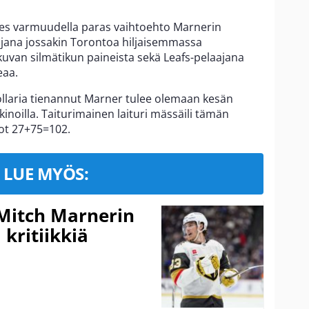
ähes varmuudella paras vaihtoehto Marnerin
aajana jossakin Torontoa hiljaisemmassa
kuvan silmätikun paineista sekä Leafs-pelaajana
eaa.
ollaria tienannut Marner tulee olemaan kesän
noilla. Taiturimainen laituri mässäili tämän
ot 27+75=102.
LUE MYÖS:
 Mitch Marnerin
 kritiikkiä