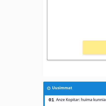
Talleta 1€
Saat heti 50 ilmaiskierr
kierros)!
Ei kierrätysvaatimusta!
Uusimmat
Anze Kopitar: huima kunnia