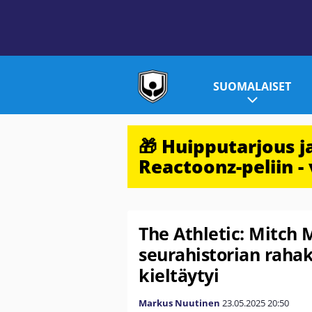
SUOMALAISET
🎁 Huipputarjous 
Reactoonz-peliin - 
The Athletic: Mitch 
seurahistorian rah
kieltäytyi
Markus Nuutinen
23.05.2025
20:50