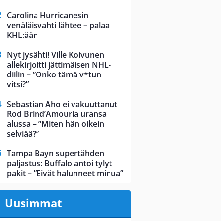
Carolina Hurricanesin
venäläisvahti lähtee – palaa
KHL:ään
Nyt jysähti! Ville Koivunen
allekirjoitti jättimäisen NHL-
diilin – ”Onko tämä v*tun
vitsi?”
Sebastian Aho ei vakuuttanut
Rod Brind’Amouria uransa
alussa – ”Miten hän oikein
selviää?”
Tampa Bayn supertähden
paljastus: Buffalo antoi tylyt
pakit – ”Eivät halunneet minua”
Uusimmat