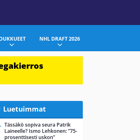
JOUKKUEET
NHL DRAFT 2026
egakierros
Luetuimmat
Tässäkö sopiva seura Patrik
Laineelle? Ismo Lehkonen: ”75-
prosenttisesti uskon”