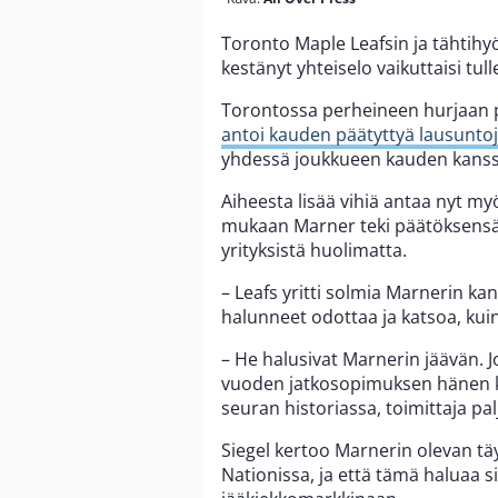
Toronto Maple Leafsin ja tähtih
kestänyt yhteiselo vaikuttaisi tu
Torontossa perheineen hurjaan p
antoi kauden päätyttyä lausunto
yhdessä joukkueen kauden kanssa
Aiheesta lisää vihiä antaa nyt m
mukaan Marner teki päätöksensä j
yrityksistä huolimatta.
– Leafs yritti solmia Marnerin k
halunneet odottaa ja katsoa, kuin
– He halusivat Marnerin jäävän. 
vuoden jatkosopimuksen hänen ka
seuran historiassa, toimittaja pal
Siegel kertoo Marnerin olevan tä
Nationissa, ja että tämä haluaa 