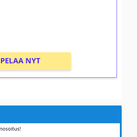
osta Tuohi 1000 -peliin (arvo 0,20€ per
PELAA NYT
nosoitus!