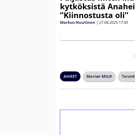
kytköksistä Anahei
”Kiinnostusta oli”
Markus Nuutinen
|
27.08.2025
17:45
AIHEET
Marner Mitch
Toront
1€ = 10€ arvosta 
kierrätystä!