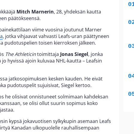
yökkääjä
Mitch Marnerin
, 28, yhdeksän kautta
lleen päätökseensä.
ainekattilaan viime vuosina joutunut Marner
ja
, jotka vihjaavat vahvasti Leafs-uran päättyneen
 pudotuspelien toisen kierroksen jälkeen.
yös
The Athleticin
toimittaja
Jonas Siegel
, jonka
o hyvissä ajoin kuluvaa NHL-kautta – Leafsin
anssa jatkosopimuksen kesken kauden. He eivät
ka pudotuspelit sujuisivat, Siegel kertoo.
Jos he olisivat onnistuneet solmimaan kahdeksan
nssaan, se olisi ollut suurin sopimus koko
jastaa.
ysin kypsä jokavuotisen sylkykupin asemaan Leafs
siirtyä Kanadan ulkopuolelle rauhallisempaan