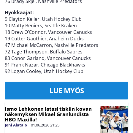
76 Brady Skjei, Nashville Predators
Hyökkääjät:
9 Clayton Keller, Utah Hockey Club
10 Matty Beniers, Seattle Kraken
18 Drew O’Connor, Vancouver Canucks
19 Cutter Gauthier, Anaheim Ducks
47 Michael McCarron, Nashville Predators
72 Tage Thompson, Buffalo Sabres
83 Conor Garland, Vancouver Canucks
91 Frank Nazar, Chicago Blackhawks
92 Logan Cooley, Utah Hockey Club
LUE MYÖS
Ismo Lehkonen latasi tiskiin kovan
näkemyksen Mikael Granlundista
HBO Maxilla!
Joni Alatalo
|
01.06.2026
21:25