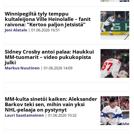
Winnipegiltä tyly temppu
kultaleijona Ville Heinolalle – fanit
raivona: ”Kertoo paljon Jetsistä”
Joni Alatalo
|
01.06.2026
16:51
Sidney Crosby antoi palaa: Haukkui
MM-tuomarit – video pukukopista
julki
Markus Nuutinen
|
01.06.2026
14:09
MM-kulta sinetöi kaiken: Aleksander
Barkov teki sen, mihin vain yksi
NHL-pelaaja on pystynyt
Lauri Saastamoinen
|
01.06.2026
10:32