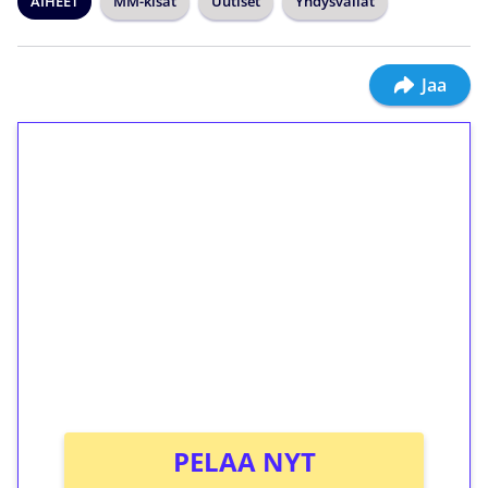
AIHEET
MM-kisat
Uutiset
Yhdysvallat
Jaa
1€ = 10€ arvosta
ilmaiskierroksia ilman
kierrätystä!
Talleta 1€
Saat heti 50 ilmaiskierrosta Tuohi 1000 -
peliin (arvo 0,20€ per kierros)!
Ei kierrätysvaatimusta!
PELAA NYT