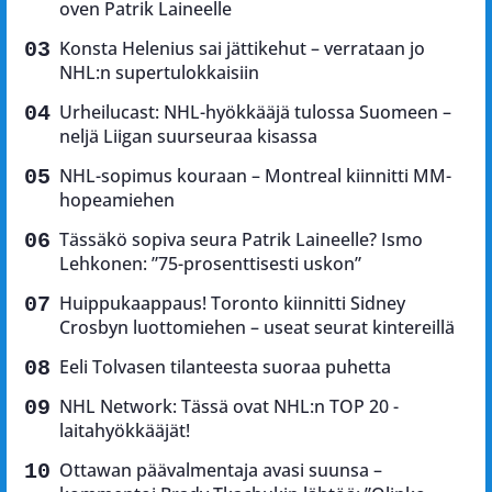
oven Patrik Laineelle
Konsta Helenius sai jättikehut – verrataan jo
NHL:n supertulokkaisiin
Urheilucast: NHL-hyökkääjä tulossa Suomeen –
neljä Liigan suurseuraa kisassa
NHL-sopimus kouraan – Montreal kiinnitti MM-
hopeamiehen
Tässäkö sopiva seura Patrik Laineelle? Ismo
Lehkonen: ”75-prosenttisesti uskon”
Huippukaappaus! Toronto kiinnitti Sidney
Crosbyn luottomiehen – useat seurat kintereillä
Eeli Tolvasen tilanteesta suoraa puhetta
NHL Network: Tässä ovat NHL:n TOP 20 -
laitahyökkääjät!
Ottawan päävalmentaja avasi suunsa –