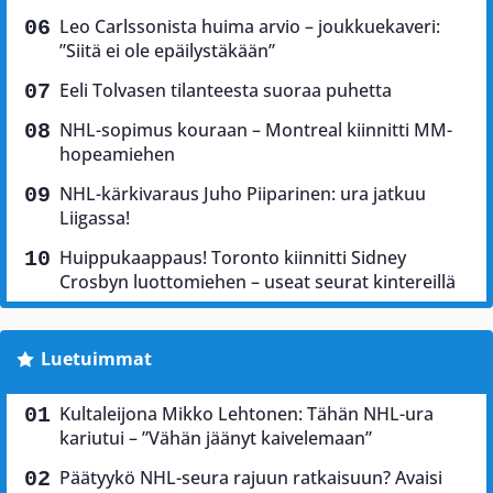
Leo Carlssonista huima arvio – joukkuekaveri:
”Siitä ei ole epäilystäkään”
Eeli Tolvasen tilanteesta suoraa puhetta
NHL-sopimus kouraan – Montreal kiinnitti MM-
hopeamiehen
NHL-kärkivaraus Juho Piiparinen: ura jatkuu
Liigassa!
Huippukaappaus! Toronto kiinnitti Sidney
Crosbyn luottomiehen – useat seurat kintereillä
Luetuimmat
Kultaleijona Mikko Lehtonen: Tähän NHL-ura
kariutui – ”Vähän jäänyt kaivelemaan”
Päätyykö NHL-seura rajuun ratkaisuun? Avaisi