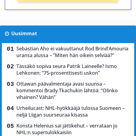
Uusimmat
Sebastian Aho ei vakuuttanut Rod Brind’Amouria
uransa alussa – ”Miten hän oikein selviää?”
Tässäkö sopiva seura Patrik Laineelle? Ismo
Lehkonen: ”75-prosenttisesti uskon”
Ottawan päävalmentaja avasi suunsa –
kommentoi Brady Tkachukin lähtöä: ”Olinko
vihainen? Vähän”
Urheilucast: NHL-hyökkääjä tulossa Suomeen –
neljä Liigan suurseuraa kisassa
Konsta Helenius sai jättikehut – verrataan jo
NHL:n supertulokkaisiin