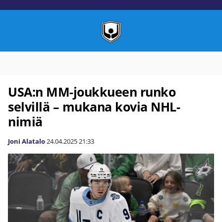
USA:n MM-joukkueen runko
selvillä – mukana kovia NHL-
nimiä
Joni Alatalo
24.04.2025
21:33