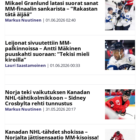
Mikael Granlund latasi suorat sanat
MM-finaalin sankarista – ”Rakastan
tätä äijää”
Markus Nuutinen
|
01.06.2026
02:40
Leijonat sivuutettiin MM-
palkinnoissa – Antti Mäkinen
puuskahti suoraan: “Tekisi mieli
kiroilla”
Lauri Saastamoinen
|
01.06.2026
00:33
Norja teki vaikutuksen Kanadan
NHL-tähtikolmikkoon – Sidney
Crosbylta rehti tunnustus
Markus Nuutinen
|
31.05.2026
20:17
Kanadan NHL-tähdet shokissa –
Norjalta jättisensaatio MM-kisoissa!