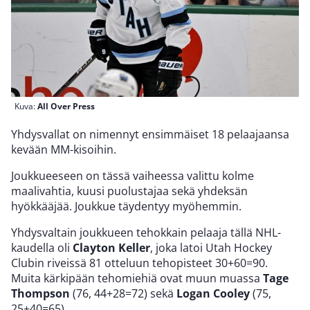
Kuva:
All Over Press
Yhdysvallat on nimennyt ensimmäiset 18 pelaajaansa
kevään MM-kisoihin.
Joukkueeseen on tässä vaiheessa valittu kolme
maalivahtia, kuusi puolustajaa sekä yhdeksän
hyökkääjää. Joukkue täydentyy myöhemmin.
Yhdysvaltain joukkueen tehokkain pelaaja tällä NHL-
kaudella oli
Clayton Keller
, joka latoi Utah Hockey
Clubin riveissä 81 otteluun tehopisteet 30+60=90.
Muita kärkipään tehomiehiä ovat muun muassa
Tage
Thompson
(76, 44+28=72) sekä
Logan Cooley
(75,
25+40=65).