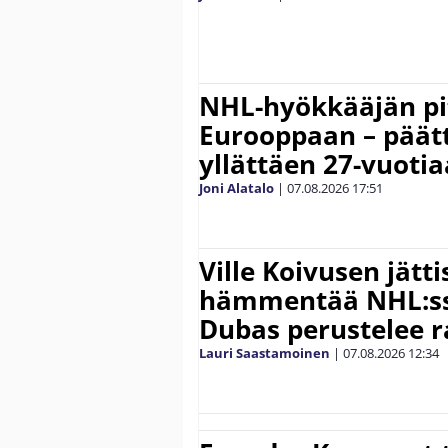
NHL-hyökkääjän pit
Eurooppaan – päätt
yllättäen 27-vuoti
Joni Alatalo
|
07.08.2026
17:51
Ville Koivusen jätt
hämmentää NHL:ssä
Dubas perustelee r
Lauri Saastamoinen
|
07.08.2026
12:34