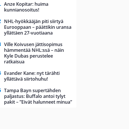
Anze Kopitar: huima
kunnianosoitus!
NHL-hyökkääjän piti siirtyä
Eurooppaan – päättikin uransa
yllättäen 27-vuotiaana
Ville Koivusen jättisopimus
hämmentää NHL:ssä – näin
Kyle Dubas perustelee
ratkaisua
Evander Kane: nyt tärähti
yllättävä siirtohuhu!
Tampa Bayn supertähden
paljastus: Buffalo antoi tylyt
pakit – ”Eivät halunneet minua”