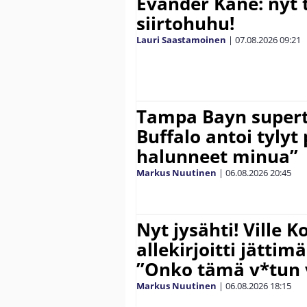
Evander Kane: nyt t
siirtohuhu!
Lauri Saastamoinen
|
07.08.2026
09:21
Tampa Bayn supert
Buffalo antoi tylyt 
halunneet minua”
Markus Nuutinen
|
06.08.2026
20:45
Nyt jysähti! Ville 
allekirjoitti jättim
”Onko tämä v*tun v
Markus Nuutinen
|
06.08.2026
18:15