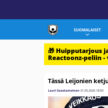
SUOMALAISET
🎁 Huipputarjous 
Reactoonz-peliin - 
Tässä Leijonien ketj
Lauri Saastamoinen
31.05.2026
18:50