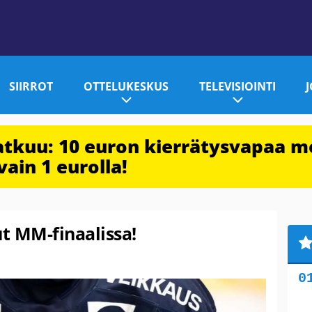
SIIRROT
OTTELUKESKUS
TELEVISIOINTI
jatkuu: 10 euron kierrätysvapaa m
vain 1 eurolla!
ut MM-finaalissa!