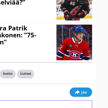
selviää?”
ra Patrik
hkonen: ”75-
on”
Sveitsi
Uutiset
Jaa