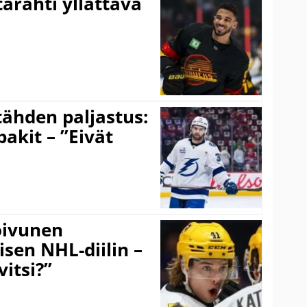
ärähti yllättävä
ähden paljastus:
pakit – ”Eivät
Koivunen
äisen NHL-diilin –
itsi?”