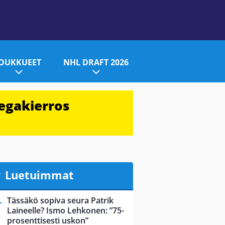
JOUKKUEET
NHL DRAFT 2026
egakierros
Luetuimmat
Tässäkö sopiva seura Patrik
Laineelle? Ismo Lehkonen: ”75-
prosenttisesti uskon”