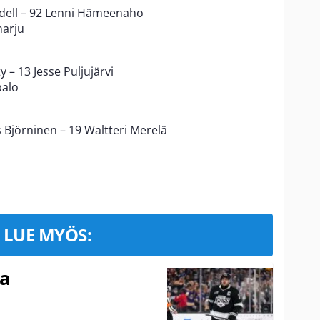
ndell – 92 Lenni Hämeenaho
harju
 – 13 Jesse Puljujärvi
palo
Björninen – 19 Waltteri Merelä
LUE MYÖS:
ma