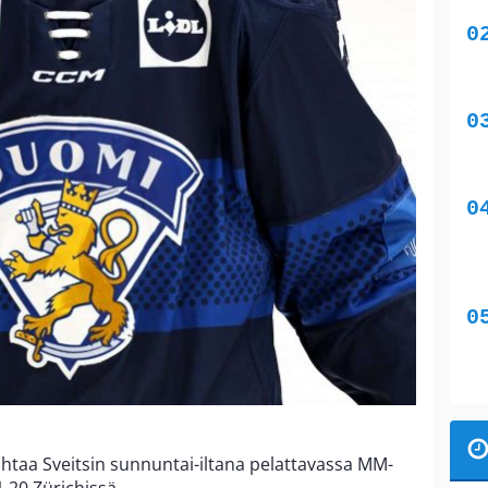
aa Sveitsin sunnuntai-iltana pelattavassa MM-