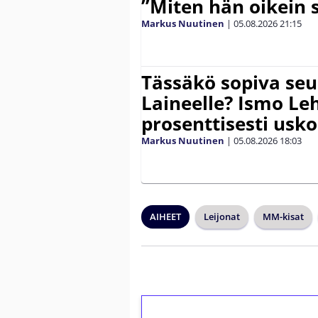
”Miten hän oikein 
Markus Nuutinen
|
05.08.2026
21:15
Tässäkö sopiva seu
Laineelle? Ismo Le
prosenttisesti usk
Markus Nuutinen
|
05.08.2026
18:03
AIHEET
Leijonat
MM-kisat