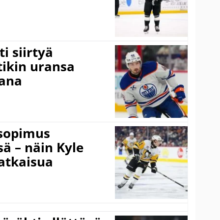
i siirtyä
ikin uransa
aana
isopimus
 – näin Kyle
atkaisua