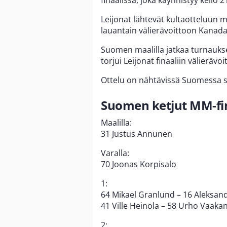
finaalissa, joka käynnistyy kello 2
Leijonat lähtevät kultaotteluun
lauantain välierävoittoon Kanada
Suomen maalilla jatkaa turnaukse
torjui Leijonat finaaliin välieräv
Ottelu on nähtävissä Suomessa s
Suomen ketjut MM-fin
Maalilla:
31 Justus Annunen
Varalla:
70 Joonas Korpisalo
1:
64 Mikael Granlund – 16 Aleksan
41 Ville Heinola – 58 Urho Vaaka
2: