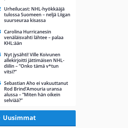
Urheilucast: NHL-hyökkääjä
tulossa Suomeen – neljä Liigan
suurseuraa kisassa
Carolina Hurricanesin
venäläisvahti lähtee – palaa
KHL:ään
Nyt jysähti! Ville Koivunen
allekirjoitti jättimäisen NHL-
diilin – ”Onko tämä v*tun
vitsi?”
Sebastian Aho ei vakuuttanut
Rod Brind’Amouria uransa
alussa – ”Miten hän oikein
selviää?”
Uusimmat