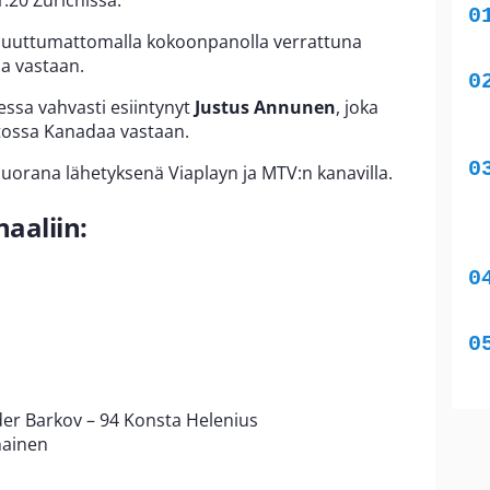
1.20 Zürichissä.
 muuttumattomalla kokoonpanolla verrattuna
a vastaan.
ssa vahvasti esiintynyt
Justus Annunen
, joka
oitossa Kanadaa vastaan.
uorana lähetyksenä Viaplayn ja MTV:n kanavilla.
aaliin:
der Barkov – 94 Konsta Helenius
nainen