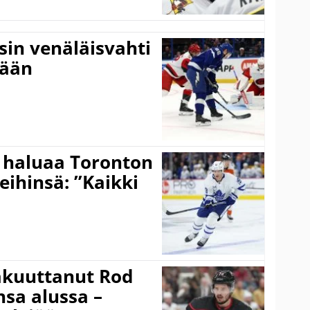
sin venäläisvahti
:ään
 haluaa Toronton
eihinsä: ”Kaikki
akuuttanut Rod
sa alussa –