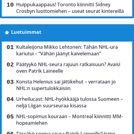
Huippukaappaus! Toronto kiinnitti Sidney
Crosbyn luottomiehen – useat seurat kintereillä
Luetuimmat
Kultaleijona Mikko Lehtonen: Tähän NHL-ura
kariutui – ”Vähän jäänyt kaivelemaan”
Päätyykö NHL-seura rajuun ratkaisuun? Avaisi
oven Patrik Laineelle
Konsta Helenius sai jättikehut – verrataan jo
NHL:n supertulokkaisiin
Urheilucast: NHL-hyökkääjä tulossa Suomeen –
neljä Liigan suurseuraa kisassa
NHL-sopimus kouraan – Montreal kiinnitti MM-
hopeamiehen
Tässäkö sopiva seura Patrik Laineelle? Ismo