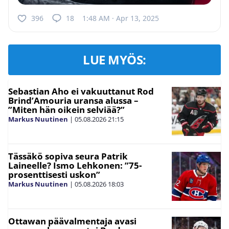
396
18
1:48 AM · Apr 13, 2025
LUE MYÖS:
Sebastian Aho ei vakuuttanut Rod
Brind’Amouria uransa alussa –
”Miten hän oikein selviää?”
Markus Nuutinen
|
05.08.2026
21:15
Tässäkö sopiva seura Patrik
Laineelle? Ismo Lehkonen: ”75-
prosenttisesti uskon”
Markus Nuutinen
|
05.08.2026
18:03
Ottawan päävalmentaja avasi