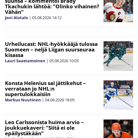
suunsa – kommentoi Brady
Tkachukin lähtöä: ”Olinko vihainen?
Vähän”
Joni Alatalo
|
05.08.2026
14:12
Urheilucast: NHL-hyökkääjä tulossa
Suomeen – neljä Liigan suurseuraa
kisassa
Lauri Saastamoinen
|
05.08.2026
10:05
Konsta Helenius sai jättikehut –
verrataan jo NHL:n
supertulokkaisiin
Markus Nuutinen
|
04.08.2026
18:05
Leo Carlssonista huima arvio –
joukkuekaveri: ”Siitä ei ole
epäilystäkään”