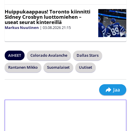
Huippukaappaus! Toronto kiinnitti
Sidney Crosbyn luottomiehen –
useat seurat kintereillä
Markus Nuutinen
|
03.08.2026
21:15
AIHEET
Colorado Avalanche
Dallas Stars
Rantanen Mikko
Suomalaiset
Uutiset
Jaa
1€ = 10€ arvosta
ilmaiskierroksia ilman
kierrätystä!