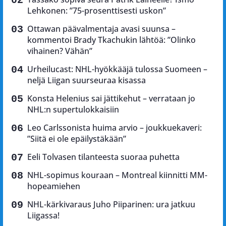
Lehkonen: ”75-prosenttisesti uskon”
Ottawan päävalmentaja avasi suunsa –
kommentoi Brady Tkachukin lähtöä: ”Olinko
vihainen? Vähän”
Urheilucast: NHL-hyökkääjä tulossa Suomeen –
neljä Liigan suurseuraa kisassa
Konsta Helenius sai jättikehut – verrataan jo
NHL:n supertulokkaisiin
Leo Carlssonista huima arvio – joukkuekaveri:
”Siitä ei ole epäilystäkään”
Eeli Tolvasen tilanteesta suoraa puhetta
NHL-sopimus kouraan – Montreal kiinnitti MM-
hopeamiehen
NHL-kärkivaraus Juho Piiparinen: ura jatkuu
Liigassa!