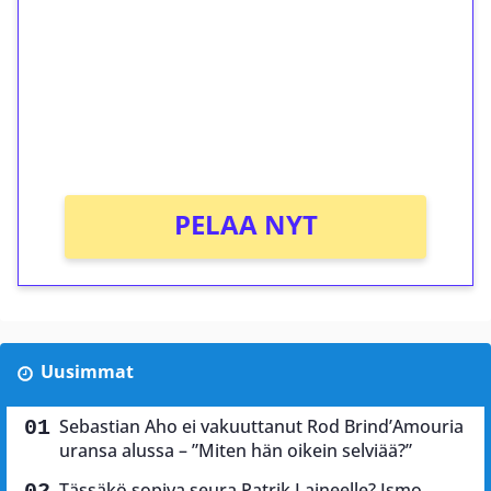
Talleta 1€
Saat heti 50 ilmaiskierrosta Tuohi 1000 -
peliin (arvo 0,20€ per kierros)!
Ei kierrätysvaatimusta!
PELAA NYT
Uusimmat
Sebastian Aho ei vakuuttanut Rod Brind’Amouria
uransa alussa – ”Miten hän oikein selviää?”
Tässäkö sopiva seura Patrik Laineelle? Ismo