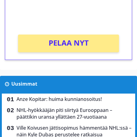
Saat heti 50 ilmaiskierrosta Tuohi 1000 -
peliin (arvo 0,20€ per kierros)!
Ei kierrätysvaatimusta!
PELAA NYT
Uusimmat
Anze Kopitar: huima kunnianosoitus!
NHL-hyökkääjän piti siirtyä Eurooppaan –
päättikin uransa yllättäen 27-vuotiaana
Ville Koivusen jättisopimus hämmentää NHL:ssä –
näin Kyle Dubas perustelee ratkaisua