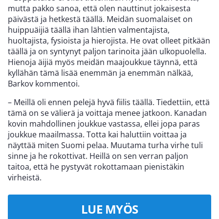
mutta pakko sanoa, että olen nauttinut jokaisesta
päivästä ja hetkestä täällä. Meidän suomalaiset on
huippuäijiä täällä ihan lähtien valmentajista,
huoltajista, fysioista ja hierojista. He ovat olleet pitkään
täällä ja on syntynyt paljon tarinoita jään ulkopuolella.
Hienoja äijiä myös meidän maajoukkue täynnä, että
kyllähän tämä lisää enemmän ja enemmän nälkää,
Barkov kommentoi.
– Meillä oli ennen pelejä hyvä fiilis täällä. Tiedettiin, että
tämä on se välierä ja voittaja menee jatkoon. Kanadan
kovin mahdollinen joukkue vastassa, ellei jopa paras
joukkue maailmassa. Totta kai haluttiin voittaa ja
näyttää miten Suomi pelaa. Muutama turha virhe tuli
sinne ja he rokottivat. Heillä on sen verran paljon
taitoa, että he pystyvät rokottamaan pienistäkin
virheistä.
LUE MYÖS