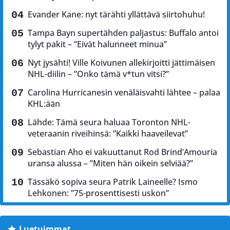
Evander Kane: nyt tärähti yllättävä siirtohuhu!
Tampa Bayn supertähden paljastus: Buffalo antoi
tylyt pakit – ”Eivät halunneet minua”
Nyt jysähti! Ville Koivunen allekirjoitti jättimäisen
NHL-diilin – ”Onko tämä v*tun vitsi?”
Carolina Hurricanesin venäläisvahti lähtee – palaa
KHL:ään
Lähde: Tämä seura haluaa Toronton NHL-
veteraanin riveihinsä: ”Kaikki haaveilevat”
Sebastian Aho ei vakuuttanut Rod Brind’Amouria
uransa alussa – ”Miten hän oikein selviää?”
Tässäkö sopiva seura Patrik Laineelle? Ismo
Lehkonen: ”75-prosenttisesti uskon”
Luetuimmat