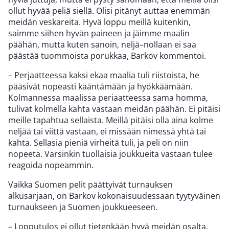
ollut hyvää peliä siellä. Olisi pitänyt auttaa enemmän
meidän veskareita. Hyvä loppu meillä kuitenkin,
saimme siihen hyvän paineen ja jäimme maalin
päähän, mutta kuten sanoin, neljä–nollaan ei saa
päästää tuommoista porukkaa, Barkov kommentoi.
– Perjaatteessa kaksi ekaa maalia tuli riistoista, he
pääsivät nopeasti kääntämään ja hyökkäämään.
Kolmannessa maalissa periaatteessa sama homma,
tulivat kolmella kahta vastaan meidän päähän. Ei pitäisi
meille tapahtua sellaista. Meillä pitäisi olla aina kolme
neljää tai viittä vastaan, ei missään nimessä yhtä tai
kahta. Sellasia pieniä virheitä tuli, ja peli on niin
nopeeta. Varsinkin tuollaisia joukkueita vastaan tulee
reagoida nopeammin.
Vaikka Suomen pelit päättyivät turnauksen
alkusarjaan, on Barkov kokonaisuudessaan tyytyväinen
turnaukseen ja Suomen joukkueeseen.
– Lopputulos ei ollut tietenkään hyvä meidän osalta,