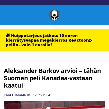
🎁 Huipputarjous jatkuu: 10 euron
kierrätysvapaa megakierros Reactoonz-
peliin - vain 1 eurolla!
Aleksander Barkov arvioi – tähän
Suomen peli Kanadaa-vastaan
kaatui
Toni Tuomala
18.02.2025
11:04