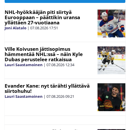
NHL-hyökkääjän piti siirtyä
Eurooppaan – päättikin uransa
yllättäen 27-vuotiaana
Joni Alatalo
|
07.08.2026
17:51
Ville Koivusen jättisopimus
hämmentää NHL:ssä – näin Kyle
Dubas perustelee ratkaisua
Lauri Saastamoinen
|
07.08.2026
12:34
Evander Kane: nyt tärähti yllättävä
siirtohuhu!
Lauri Saastamoinen
|
07.08.2026
09:21