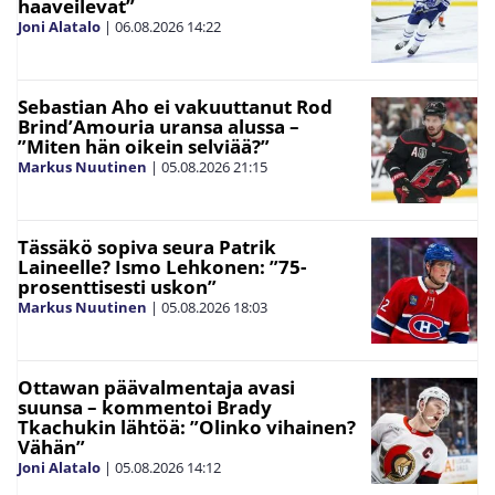
haaveilevat”
Joni Alatalo
|
06.08.2026
14:22
Sebastian Aho ei vakuuttanut Rod
Brind’Amouria uransa alussa –
”Miten hän oikein selviää?”
Markus Nuutinen
|
05.08.2026
21:15
Tässäkö sopiva seura Patrik
Laineelle? Ismo Lehkonen: ”75-
prosenttisesti uskon”
Markus Nuutinen
|
05.08.2026
18:03
Ottawan päävalmentaja avasi
suunsa – kommentoi Brady
Tkachukin lähtöä: ”Olinko vihainen?
Vähän”
Joni Alatalo
|
05.08.2026
14:12