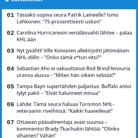
Tässäkö sopiva seura Patrik Laineelle? Ismo
Lehkonen: ”75-prosenttisesti uskon”
Carolina Hurricanesin venäläisvahti lähtee – palaa
KHL:ään
Nyt jysähti! Ville Koivunen allekirjoitti jättimäisen
NHL-diilin – ”Onko tämä v*tun vitsi?”
Sebastian Aho ei vakuuttanut Rod Brind’Amouria
uransa alussa – ”Miten hän oikein selviää?”
Tampa Bayn supertähden paljastus: Buffalo antoi
tylyt pakit – ”Eivät halunneet minua”
Lähde: Tämä seura haluaa Toronton NHL-
veteraanin riveihinsä: ”Kaikki haaveilevat”
Ottawan päävalmentaja avasi suunsa –
kommentoi Brady Tkachukin lähtöä: ”Olinko
vihainen? Vähän”