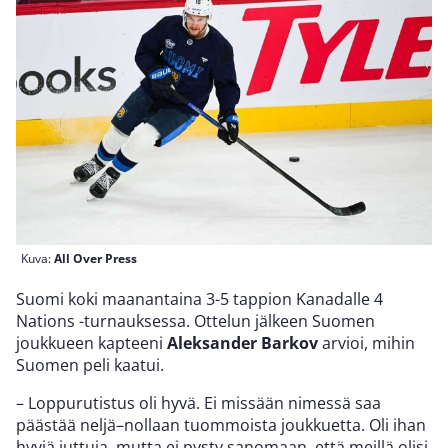
Kuva:
All Over Press
Suomi koki maanantaina 3-5 tappion Kanadalle 4
Nations -turnauksessa. Ottelun jälkeen Suomen
joukkueen kapteeni
Aleksander Barkov
arvioi, mihin
Suomen peli kaatui.
– Loppurutistus oli hyvä. Ei missään nimessä saa
päästää neljä–nollaan tuommoista joukkuetta. Oli ihan
hyviä juttuja, mutta ei pysty sanomaan, että meillä olisi