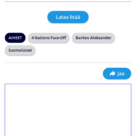
Lataa lisää
AIHEET
4 Nations Face-Off
Barkov Aleksander
Suomalaiset
Jaa
1€ = 10€ arvosta
ilmaiskierroksia ilman
kierrätystä!
Talleta 1€