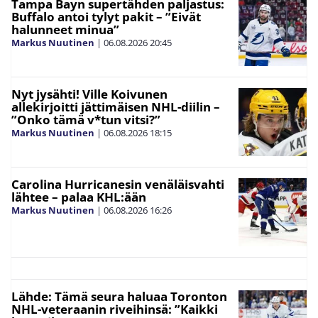
Tampa Bayn supertähden paljastus:
Buffalo antoi tylyt pakit – ”Eivät
halunneet minua”
Markus Nuutinen
|
06.08.2026
20:45
Nyt jysähti! Ville Koivunen
allekirjoitti jättimäisen NHL-diilin –
”Onko tämä v*tun vitsi?”
Markus Nuutinen
|
06.08.2026
18:15
Carolina Hurricanesin venäläisvahti
lähtee – palaa KHL:ään
Markus Nuutinen
|
06.08.2026
16:26
Lähde: Tämä seura haluaa Toronton
NHL-veteraanin riveihinsä: ”Kaikki