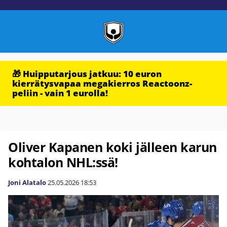
🎁 Huipputarjous jatkuu: 10 euron
kierrätysvapaa megakierros Reactoonz-
peliin - vain 1 eurolla!
Oliver Kapanen koki jälleen karun
kohtalon NHL:ssä!
Joni Alatalo
25.05.2026
18:53