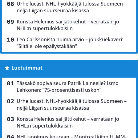
Urheilucast: NHL-hyökkääjä tulossa Suomeen –
neljä Liigan suurseuraa kisassa
Konsta Helenius sai jättikehut – verrataan jo
NHL:n supertulokkaisiin
Leo Carlssonista huima arvio – joukkuekaveri:
”Siitä ei ole epäilystäkään”
Luetuimmat
Tässäkö sopiva seura Patrik Laineelle? Ismo
Lehkonen: ”75-prosenttisesti uskon”
Urheilucast: NHL-hyökkääjä tulossa Suomeen –
neljä Liigan suurseuraa kisassa
Konsta Helenius sai jättikehut – verrataan jo
NHL:n supertulokkaisiin
NHL-sopimus kouraan – Montreal kiinnitti MM-