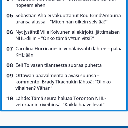
hopeamiehen
Sebastian Aho ei vakuuttanut Rod Brind’Amouria
uransa alussa – ”Miten hän oikein selviää?”
Nyt jysähti! Ville Koivunen allekirjoitti jättimäisen
NHL-diilin – ”Onko tämä v*tun vitsi?”
Carolina Hurricanesin venäläisvahti lähtee – palaa
KHL:ään
Eeli Tolvasen tilanteesta suoraa puhetta
Ottawan päävalmentaja avasi suunsa –
kommentoi Brady Tkachukin lähtöä: ”Olinko
vihainen? Vähän”
Lähde: Tämä seura haluaa Toronton NHL-
veteraanin riveihinsä: ”Kaikki haaveilevat”