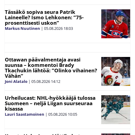
Tässäkö sopiva seura Patrik
Laineelle? Ismo Lehkonen: ”75-
prosenttisesti uskon”
Markus Nuutinen
|
05.08.2026
18:03
Ottawan päävalmentaja avasi
suunsa – kommentoi Brady
Tkachukin lähtöä: ”Olinko vihainen?
Vähän”
Joni Alatalo
|
05.08.2026
14:12
Urheilucast: NHL-hyökkääjä tulossa
Suomeen – neljä Liigan suurseuraa
kisassa
Lauri Saastamoinen
|
05.08.2026
10:05