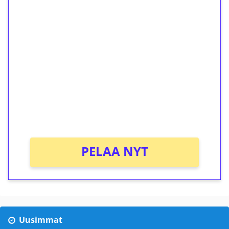
1€ = 10€ arvosta
ilmaiskierroksia ilman
kierrätystä!
Talleta 1€
Saat heti 50 ilmaiskierrosta Tuohi 1000 -
peliin (arvo 0,20€ per kierros)!
Ei kierrätysvaatimusta!
PELAA NYT
Uusimmat