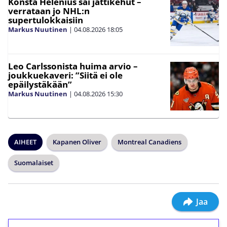
Konsta Helenius sai jättikehut –
verrataan jo NHL:n
supertulokkaisiin
Markus Nuutinen
|
04.08.2026
18:05
Leo Carlssonista huima arvio –
joukkuekaveri: ”Siitä ei ole
epäilystäkään”
Markus Nuutinen
|
04.08.2026
15:30
AIHEET
Kapanen Oliver
Montreal Canadiens
Suomalaiset
Jaa