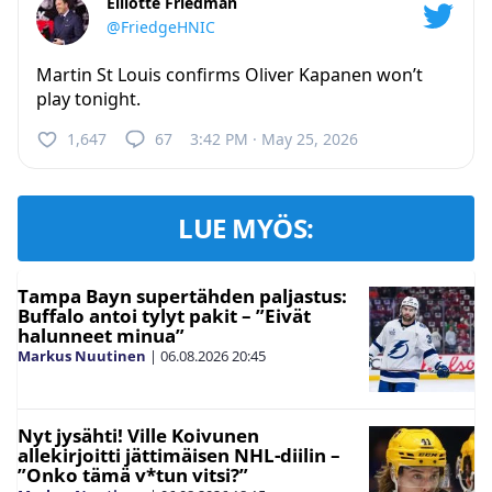
Elliotte Friedman
@FriedgeHNIC
Martin St Louis confirms Oliver Kapanen won’t
play tonight.
1,647
67
3:42 PM · May 25, 2026
LUE MYÖS:
Tampa Bayn supertähden paljastus:
Buffalo antoi tylyt pakit – ”Eivät
halunneet minua”
Markus Nuutinen
|
06.08.2026
20:45
Nyt jysähti! Ville Koivunen
allekirjoitti jättimäisen NHL-diilin –
”Onko tämä v*tun vitsi?”