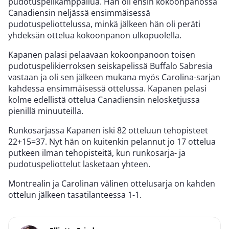
pudotuspelikamppailua. Hän oli ensin kokoonpanossa
Canadiensin neljässä ensimmäisessä
pudotuspeliottelussa, minkä jälkeen hän oli peräti
yhdeksän ottelua kokoonpanon ulkopuolella.
Kapanen palasi pelaavaan kokoonpanoon toisen
pudotuspelikierroksen seiskapelissä Buffalo Sabresia
vastaan ja oli sen jälkeen mukana myös Carolina-sarjan
kahdessa ensimmäisessä ottelussa. Kapanen pelasi
kolme edellistä ottelua Canadiensin nelosketjussa
pienillä minuuteilla.
Runkosarjassa Kapanen iski 82 otteluun tehopisteet
22+15=37. Nyt hän on kuitenkin pelannut jo 17 ottelua
putkeen ilman tehopisteitä, kun runkosarja- ja
pudotuspeliottelut lasketaan yhteen.
Montrealin ja Carolinan välinen ottelusarja on kahden
ottelun jälkeen tasatilanteessa 1-1.