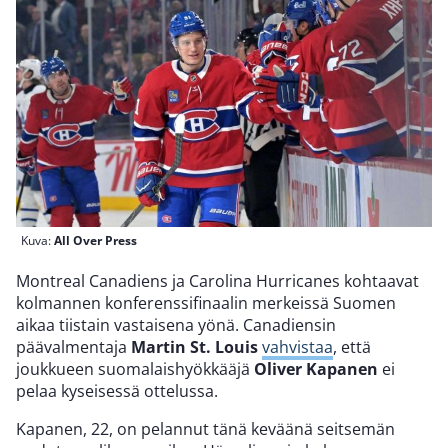
Kuva:
All Over Press
Montreal Canadiens ja Carolina Hurricanes kohtaavat
kolmannen konferenssifinaalin merkeissä Suomen
aikaa tiistain vastaisena yönä. Canadiensin
päävalmentaja
Martin St. Louis
vahvistaa
, että
joukkueen suomalaishyökkääjä
Oliver Kapanen
ei
pelaa kyseisessä ottelussa.
Kapanen, 22, on pelannut tänä keväänä seitsemän