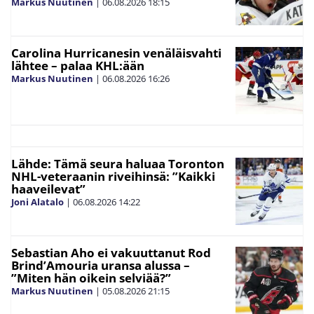
Markus Nuutinen
|
06.08.2026
18:15
Carolina Hurricanesin venäläisvahti
lähtee – palaa KHL:ään
Markus Nuutinen
|
06.08.2026
16:26
Lähde: Tämä seura haluaa Toronton
NHL-veteraanin riveihinsä: ”Kaikki
haaveilevat”
Joni Alatalo
|
06.08.2026
14:22
Sebastian Aho ei vakuuttanut Rod
Brind’Amouria uransa alussa –
”Miten hän oikein selviää?”
Markus Nuutinen
|
05.08.2026
21:15