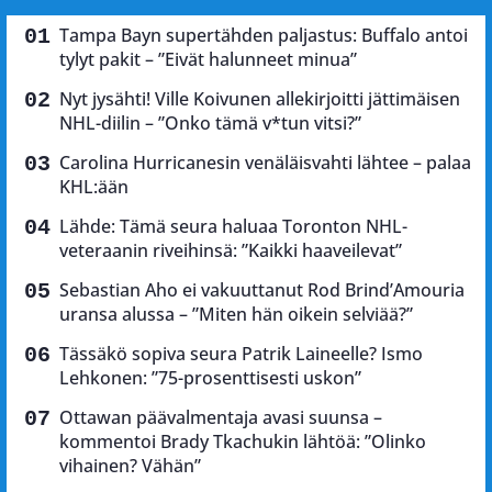
Tampa Bayn supertähden paljastus: Buffalo antoi
tylyt pakit – ”Eivät halunneet minua”
Nyt jysähti! Ville Koivunen allekirjoitti jättimäisen
NHL-diilin – ”Onko tämä v*tun vitsi?”
Carolina Hurricanesin venäläisvahti lähtee – palaa
KHL:ään
Lähde: Tämä seura haluaa Toronton NHL-
veteraanin riveihinsä: ”Kaikki haaveilevat”
Sebastian Aho ei vakuuttanut Rod Brind’Amouria
uransa alussa – ”Miten hän oikein selviää?”
Tässäkö sopiva seura Patrik Laineelle? Ismo
Lehkonen: ”75-prosenttisesti uskon”
Ottawan päävalmentaja avasi suunsa –
kommentoi Brady Tkachukin lähtöä: ”Olinko
vihainen? Vähän”