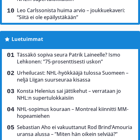
Leo Carlssonista huima arvio – joukkuekaveri:
”Siitä ei ole epäilystäkään”
Luetuimmat
Tässäkö sopiva seura Patrik Laineelle? Ismo
Lehkonen: ”75-prosenttisesti uskon”
Urheilucast: NHL-hyökkääjä tulossa Suomeen –
neljä Liigan suurseuraa kisassa
Konsta Helenius sai jättikehut – verrataan jo
NHL:n supertulokkaisiin
NHL-sopimus kouraan – Montreal kiinnitti MM-
hopeamiehen
Sebastian Aho ei vakuuttanut Rod Brind’Amouria
uransa alussa – ”Miten hän oikein selviää?”