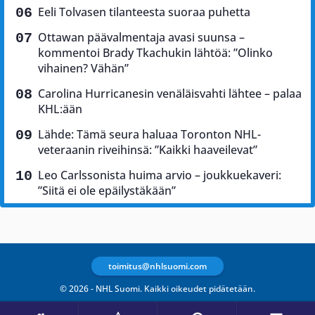
Eeli Tolvasen tilanteesta suoraa puhetta
Ottawan päävalmentaja avasi suunsa –
kommentoi Brady Tkachukin lähtöä: ”Olinko
vihainen? Vähän”
Carolina Hurricanesin venäläisvahti lähtee – palaa
KHL:ään
Lähde: Tämä seura haluaa Toronton NHL-
veteraanin riveihinsä: ”Kaikki haaveilevat”
Leo Carlssonista huima arvio – joukkuekaveri:
”Siitä ei ole epäilystäkään”
toimitus@nhlsuomi.com
© 2026 - NHL Suomi. Kaikki oikeudet pidätetään.