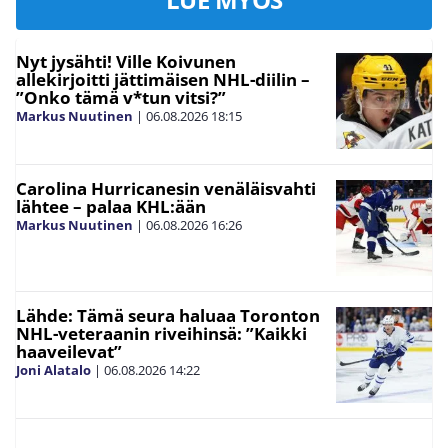
Nyt jysähti! Ville Koivunen
allekirjoitti jättimäisen NHL-diilin –
”Onko tämä v*tun vitsi?”
Markus Nuutinen
|
06.08.2026
18:15
Carolina Hurricanesin venäläisvahti
lähtee – palaa KHL:ään
Markus Nuutinen
|
06.08.2026
16:26
Lähde: Tämä seura haluaa Toronton
NHL-veteraanin riveihinsä: ”Kaikki
haaveilevat”
Joni Alatalo
|
06.08.2026
14:22