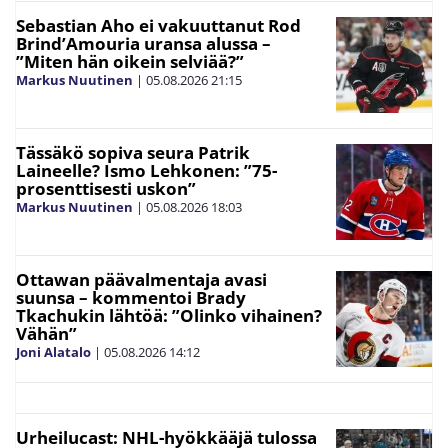
Sebastian Aho ei vakuuttanut Rod
Brind’Amouria uransa alussa –
”Miten hän oikein selviää?”
Markus Nuutinen
|
05.08.2026
21:15
Tässäkö sopiva seura Patrik
Laineelle? Ismo Lehkonen: ”75-
prosenttisesti uskon”
Markus Nuutinen
|
05.08.2026
18:03
Ottawan päävalmentaja avasi
suunsa – kommentoi Brady
Tkachukin lähtöä: ”Olinko vihainen?
Vähän”
Joni Alatalo
|
05.08.2026
14:12
Urheilucast: NHL-hyökkääjä tulossa