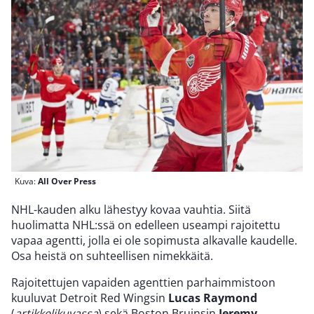
Kuva:
All Over Press
NHL-kauden alku lähestyy kovaa vauhtia. Siitä
huolimatta NHL:ssä on edelleen useampi rajoitettu
vapaa agentti, jolla ei ole sopimusta alkavalle kaudelle.
Osa heistä on suhteellisen nimekkäitä.
Rajoitettujen vapaiden agenttien parhaimmistoon
kuuluvat Detroit Red Wingsin
Lucas Raymond
(
artikkelikuvassa
) sekä Boston Bruinsin
Jeremy