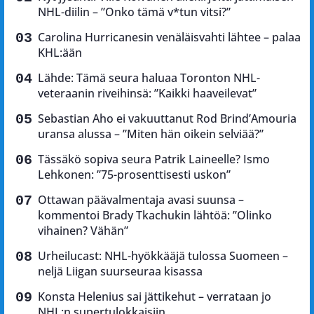
NHL-diilin – ”Onko tämä v*tun vitsi?”
Carolina Hurricanesin venäläisvahti lähtee – palaa
KHL:ään
Lähde: Tämä seura haluaa Toronton NHL-
veteraanin riveihinsä: ”Kaikki haaveilevat”
Sebastian Aho ei vakuuttanut Rod Brind’Amouria
uransa alussa – ”Miten hän oikein selviää?”
Tässäkö sopiva seura Patrik Laineelle? Ismo
Lehkonen: ”75-prosenttisesti uskon”
Ottawan päävalmentaja avasi suunsa –
kommentoi Brady Tkachukin lähtöä: ”Olinko
vihainen? Vähän”
Urheilucast: NHL-hyökkääjä tulossa Suomeen –
neljä Liigan suurseuraa kisassa
Konsta Helenius sai jättikehut – verrataan jo
NHL:n supertulokkaisiin