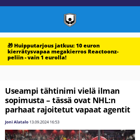
🎁 Huipputarjous jatkuu: 10 euron
kierrätysvapaa megakierros Reactoonz-
peliin - vain 1 eurolla!
Useampi tähtinimi vielä ilman
sopimusta – tässä ovat NHL:n
parhaat rajoitetut vapaat agentit
Joni Alatalo
13.09.2024
16:53