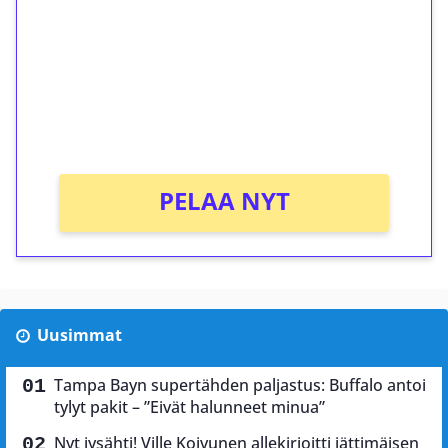
Talleta 1€
Saat heti 50 ilmaiskierrosta Tuohi 1000 -
peliin (arvo 0,20€ per kierros)!
Ei kierrätysvaatimusta!
PELAA NYT
Uusimmat
Tampa Bayn supertähden paljastus: Buffalo antoi
tylyt pakit – ”Eivät halunneet minua”
Nyt jysähti! Ville Koivunen allekirjoitti jättimäisen