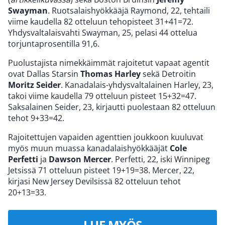
Swayman
. Ruotsalaishyökkääjä Raymond, 22, tehtaili
viime kaudella 82 otteluun tehopisteet 31+41=72.
Yhdysvaltalaisvahti Swayman, 25, pelasi 44 ottelua
torjuntaprosentilla 91,6.
Puolustajista nimekkäimmät rajoitetut vapaat agentit
ovat Dallas Starsin
Thomas Harley
sekä Detroitin
Moritz Seider
. Kanadalais-yhdysvaltalainen Harley, 23,
takoi viime kaudella 79 otteluun pisteet 15+32=47.
Saksalainen Seider, 23, kirjautti puolestaan 82 otteluun
tehot 9+33=42.
Rajoitettujen vapaiden agenttien joukkoon kuuluvat
myös muun muassa kanadalaishyökkääjät
Cole
Perfetti
ja
Dawson Mercer
. Perfetti, 22, iski Winnipeg
Jetsissä 71 otteluun pisteet 19+19=38. Mercer, 22,
kirjasi New Jersey Devilsissä 82 otteluun tehot
20+13=33.
LUE MYÖS