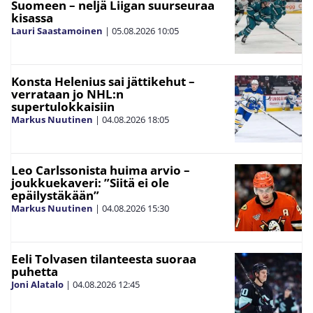
Suomeen – neljä Liigan suurseuraa
kisassa
Lauri Saastamoinen
|
05.08.2026
10:05
Konsta Helenius sai jättikehut –
verrataan jo NHL:n
supertulokkaisiin
Markus Nuutinen
|
04.08.2026
18:05
Leo Carlssonista huima arvio –
joukkuekaveri: ”Siitä ei ole
epäilystäkään”
Markus Nuutinen
|
04.08.2026
15:30
Eeli Tolvasen tilanteesta suoraa
puhetta
Joni Alatalo
|
04.08.2026
12:45