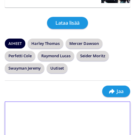
Lataa lisää
AIHEET
Harley Thomas
Mercer Dawson
Perfetti Cole
Raymond Lucas
Seider Moritz
Swayman Jeremy
Uutiset
Jaa
1€ = 10€ arvosta
ilmaiskierroksia ilman
kierrätystä!