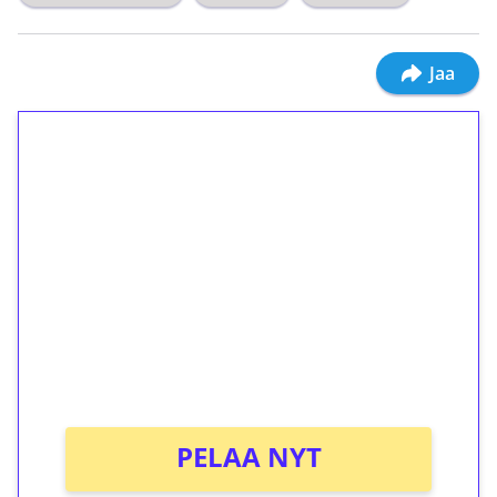
Jaa
1€ = 10€ arvosta
ilmaiskierroksia ilman
kierrätystä!
Talleta 1€
Saat heti 50 ilmaiskierrosta Tuohi 1000 -
peliin (arvo 0,20€ per kierros)!
Ei kierrätysvaatimusta!
PELAA NYT