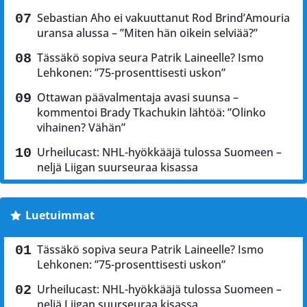
Sebastian Aho ei vakuuttanut Rod Brind’Amouria
uransa alussa – ”Miten hän oikein selviää?”
Tässäkö sopiva seura Patrik Laineelle? Ismo
Lehkonen: ”75-prosenttisesti uskon”
Ottawan päävalmentaja avasi suunsa –
kommentoi Brady Tkachukin lähtöä: ”Olinko
vihainen? Vähän”
Urheilucast: NHL-hyökkääjä tulossa Suomeen –
neljä Liigan suurseuraa kisassa
Luetuimmat
Tässäkö sopiva seura Patrik Laineelle? Ismo
Lehkonen: ”75-prosenttisesti uskon”
Urheilucast: NHL-hyökkääjä tulossa Suomeen –
neljä Liigan suurseuraa kisassa