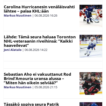
Carolina Hurricanesin venäläisvahti
lähtee – palaa KHL:ään
Markus Nuutinen
|
06.08.2026
16:26
Lähde: Tämä seura haluaa Toronton
NHL-veteraanin riveihinsä: ”Kaikki
haaveilevat”
Joni Alatalo
|
06.08.2026
14:22
Sebastian Aho ei vakuuttanut Rod
Brind’Amouria uransa alussa –
”Miten hän oikein selviää?”
Markus Nuutinen
|
05.08.2026
21:15
Tässäkö sopiva seura Patrik