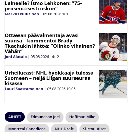
Laineelle? Ismo Lehkonen: ”75-
prosenttisesti uskon”
Markus Nuutinen
|
05.08.2026
18:03
Ottawan päävalmentaja avasi
suunsa – kommentoi Brady
Tkachukin lähtöä: ”Olinko vihainen?
Vähän”
Joni Alatalo
|
05.08.2026
14:12
Urheilucast: NHL-hyökkääjä tulossa
Suomeen – neljä Liigan suurseuraa
kisassa
Lauri Saastamoinen
|
05.08.2026
10:05
AIHEET
Edmundson Joel
Hoffman Mike
Montreal Canadiens
NHL Draft
Siirtouutiset