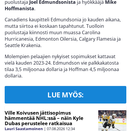
puolustaja
Joel Edmundsonista
ja hyökkääjä
Mike
Hoffmanista
.
Canadiens kaupitteli Edmundsonia jo kauden aikana,
mutta siirtoa ei koskaan tapahtunut. Tuolloin
puolustaja kiinnosti muun muassa Carolina
Hurricanesia, Edmonton Oilersia, Calgary Flamesia ja
Seattle Krakenia.
Molempien pelaajien nykyiset sopimukset kattavat
vielä kauden 2023-24. Edmundson vie palkkakatosta
tilaa 3,5 miljoonaa dollaria ja Hoffman 4,5 miljoonaa
dollaria.
LUE MYÖS:
Ville Koivusen jättisopimus
hämmentää NHL:ssä – näin Kyle
Dubas perustelee ratkaisua
Lauri Saastamoinen
|
07.08.2026
12:34