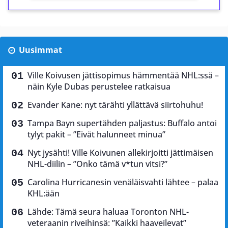
Uusimmat
Ville Koivusen jättisopimus hämmentää NHL:ssä –
näin Kyle Dubas perustelee ratkaisua
Evander Kane: nyt tärähti yllättävä siirtohuhu!
Tampa Bayn supertähden paljastus: Buffalo antoi
tylyt pakit – ”Eivät halunneet minua”
Nyt jysähti! Ville Koivunen allekirjoitti jättimäisen
NHL-diilin – ”Onko tämä v*tun vitsi?”
Carolina Hurricanesin venäläisvahti lähtee – palaa
KHL:ään
Lähde: Tämä seura haluaa Toronton NHL-
veteraanin riveihinsä: ”Kaikki haaveilevat”