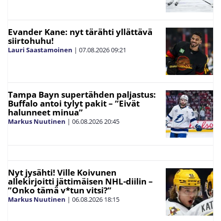
Evander Kane: nyt tärähti yllättävä
siirtohuhu!
Lauri Saastamoinen
|
07.08.2026
09:21
Tampa Bayn supertähden paljastus:
Buffalo antoi tylyt pakit – ”Eivät
halunneet minua”
Markus Nuutinen
|
06.08.2026
20:45
Nyt jysähti! Ville Koivunen
allekirjoitti jättimäisen NHL-diilin –
”Onko tämä v*tun vitsi?”
Markus Nuutinen
|
06.08.2026
18:15