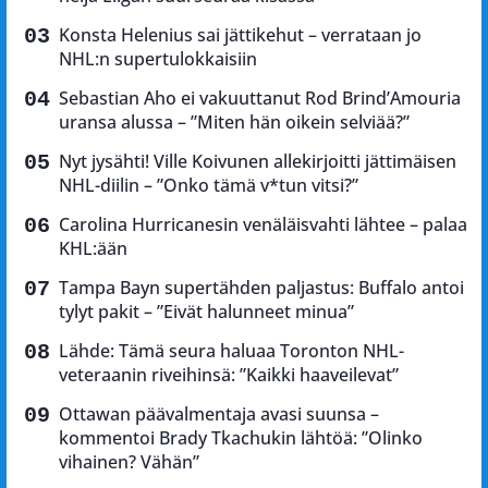
Konsta Helenius sai jättikehut – verrataan jo
NHL:n supertulokkaisiin
Sebastian Aho ei vakuuttanut Rod Brind’Amouria
uransa alussa – ”Miten hän oikein selviää?”
Nyt jysähti! Ville Koivunen allekirjoitti jättimäisen
NHL-diilin – ”Onko tämä v*tun vitsi?”
Carolina Hurricanesin venäläisvahti lähtee – palaa
KHL:ään
Tampa Bayn supertähden paljastus: Buffalo antoi
tylyt pakit – ”Eivät halunneet minua”
Lähde: Tämä seura haluaa Toronton NHL-
veteraanin riveihinsä: ”Kaikki haaveilevat”
Ottawan päävalmentaja avasi suunsa –
kommentoi Brady Tkachukin lähtöä: ”Olinko
vihainen? Vähän”