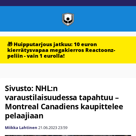
🎁 Huipputarjous jatkuu: 10 euron
kierrätysvapaa megakierros Reactoonz-
peliin - vain 1 eurolla!
Sivusto: NHL:n
varaustilaisuudessa tapahtuu –
Montreal Canadiens kaupittelee
pelaajiaan
Miikka Lahtinen
21.06.2023
23:59