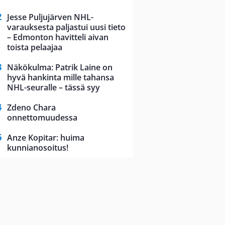
Jesse Puljujärven NHL-
varauksesta paljastui uusi tieto
– Edmonton havitteli aivan
toista pelaajaa
Näkökulma: Patrik Laine on
hyvä hankinta mille tahansa
NHL-seuralle – tässä syy
Zdeno Chara
onnettomuudessa
Anze Kopitar: huima
kunnianosoitus!