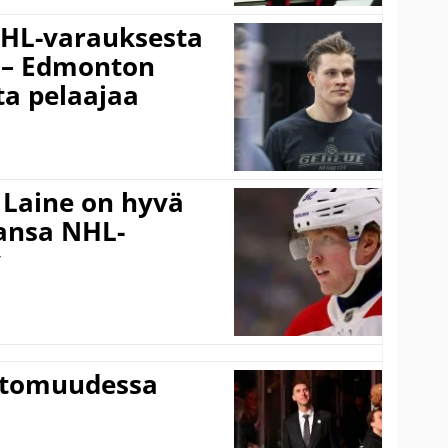
NHL-varauksesta
o – Edmonton
sta pelaajaa
 Laine on hyvä
hansa NHL-
y
ttomuudessa