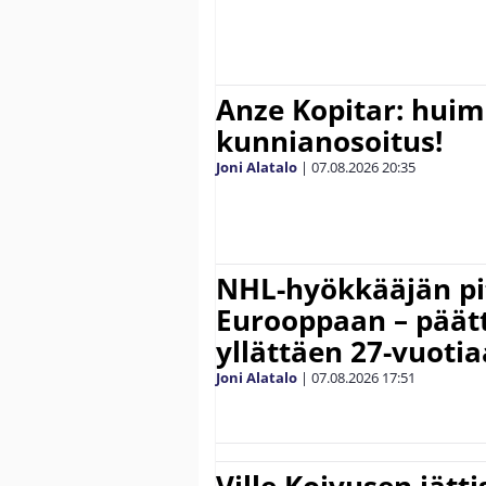
Anze Kopitar: hui
kunnianosoitus!
Joni Alatalo
|
07.08.2026
20:35
NHL-hyökkääjän pit
Eurooppaan – päätt
yllättäen 27-vuoti
Joni Alatalo
|
07.08.2026
17:51
Ville Koivusen jätt