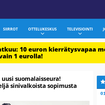
SIIRROT
OTTELUKESKUS
TELEVISIOINTI
jatkuu: 10 euron kierrätysvapaa m
vain 1 eurolla!
 uusi suomalaisseura!
ljä sinivalkoista sopimusta