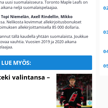
na uusi suomalaisseura. Toronto Maple Leafs on
 aikana neljä suomalaispelaajaa.
t
Topi Niemelän
,
Axell Rindellin
,
Mikko
sa. Nelikosta kovimmat allekirjoitusbonukset
imuksen allekirjoittamisella 85 000 dollaria.
annut tällä kaudella yhtään suomalaista. Joukkue
ovaa vauhtia. Vuosien 2019 ja 2020 aikana
laajaa.
LUE MYÖS:
eki valintansa –