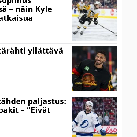
 – näin Kyle
atkaisua
ärähti yllättävä
ähden paljastus:
pakit – ”Eivät