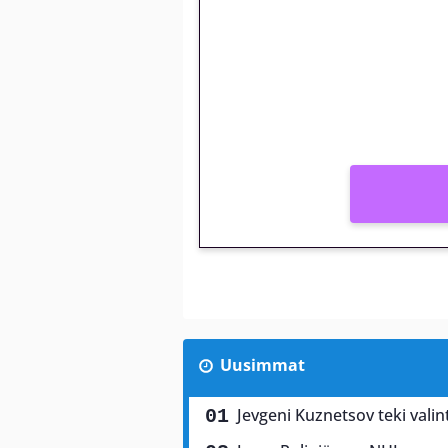
kierrätysvapaa me
– vain 1 eurolla!
Peli: Reactoonz
Vain uusille asiakkaille!
Uusimmat
Jevgeni Kuznetsov teki valin