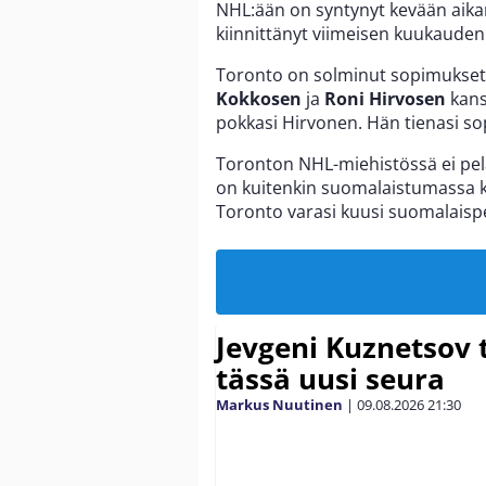
NHL:ään on syntynyt kevään aika
kiinnittänyt viimeisen kuukauden
Toronto on solminut sopimukse
Kokkosen
ja
Roni Hirvosen
kans
pokkasi Hirvonen. Hän tienasi sop
Toronton NHL-miehistössä ei pel
on kuitenkin suomalaistumassa k
Toronto varasi kuusi suomalaispe
Jevgeni Kuznetsov t
tässä uusi seura
Markus Nuutinen
|
09.08.2026
21:30