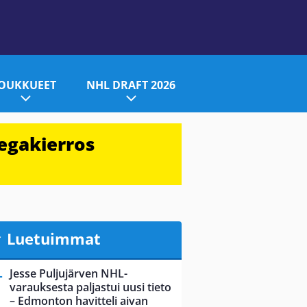
JOUKKUEET
NHL DRAFT 2026
egakierros
Luetuimmat
Jesse Puljujärven NHL-
varauksesta paljastui uusi tieto
– Edmonton havitteli aivan