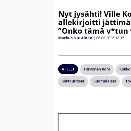
Nyt jysähti! Ville 
allekirjoitti jättim
”Onko tämä v*tun v
Markus Nuutinen
|
06.08.2026
18:15
AIHEET
Hirvonen Roni
Kokko
Siirtouutiset
Suomalaiset
To
🎁 Huipputarjous 