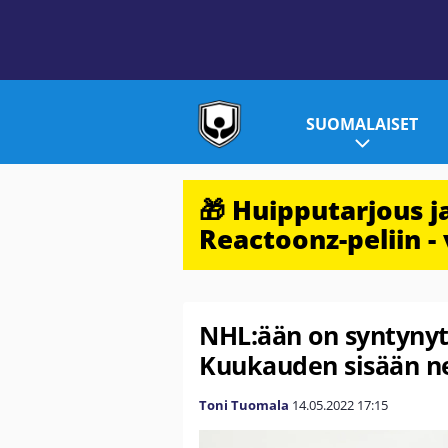
SUOMALAISET
🎁 Huipputarjous 
Reactoonz-peliin - 
NHL:ään on syntynyt
Kuukauden sisään ne
Toni Tuomala
14.05.2022
17:15