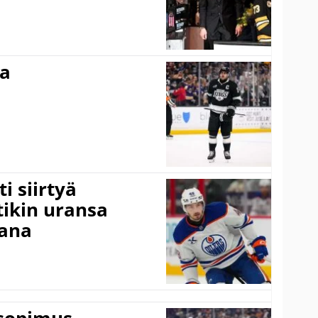
ma
i siirtyä
ikin uransa
aana
isopimus