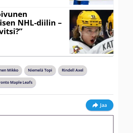
Koivunen
äisen NHL-diilin –
itsi?”
nen Mikko
Niemelä Topi
Rindell Axel
ronto Maple Leafs
Jaa
jatkuu: 10 euron