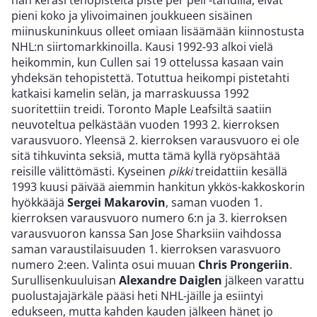
hän keräsi tehopisteitä piste per peli -tahdilla, eivät
pieni koko ja ylivoimainen joukkueen sisäinen
miinuskuninkuus olleet omiaan lisäämään kiinnostusta
NHL:n siirtomarkkinoilla. Kausi 1992-93 alkoi vielä
heikommin, kun Cullen sai 19 ottelussa kasaan vain
yhdeksän tehopistettä. Totuttua heikompi pistetahti
katkaisi kamelin selän, ja marraskuussa 1992
suoritettiin treidi. Toronto Maple Leafsiltä saatiin
neuvoteltua pelkästään vuoden 1993 2. kierroksen
varausvuoro. Yleensä 2. kierroksen varausvuoro ei ole
sitä tihkuvinta seksiä, mutta tämä kyllä ryöpsähtää
reisille välittömästi. Kyseinen
pikki
treidattiin kesällä
1993 kuusi päivää aiemmin hankitun ykkös-kakkoskorin
hyökkääjä
Sergei Makarovin
, saman vuoden 1.
kierroksen varausvuoro numero 6:n ja 3. kierroksen
varausvuoron kanssa San Jose Sharksiin vaihdossa
saman varaustilaisuuden 1. kierroksen varasvuoro
numero 2:een. Valinta osui muuan
Chris Prongeriin
.
Surullisenkuuluisan
Alexandre Daiglen
jälkeen varattu
puolustajajärkäle pääsi heti NHL-jäille ja esiintyi
edukseen, mutta kahden kauden jälkeen hänet jo