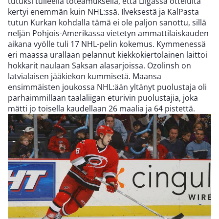
tutuksi tulleella toteamuksella, että Liigassa otteluita
kertyi enemmän kuin NHL:ssä. Ilveksestä ja KalPasta
tutun Kurkan kohdalla tämä ei ole paljon sanottu, sillä
neljän Pohjois-Amerikassa vietetyn ammattilaiskauden
aikana vyölle tuli 17 NHL-pelin kokemus. Kymmenessä
eri maassa urallaan pelannut kiekkokiertolainen laittoi
hokkarit naulaan Saksan alasarjoissa. Ozolinsh on
latvialaisen jääkiekon kummisetä. Maansa
ensimmäisten joukossa NHL:ään yltänyt puolustaja oli
parhaimmillaan taalaliigan eturivin puolustajia, joka
mätti jo toisella kaudellaan 26 maalia ja 64 pistettä.