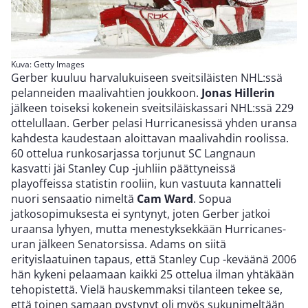
Kuva: Getty Images
Gerber kuuluu harvalukuiseen sveitsiläisten NHL:ssä
pelanneiden maalivahtien joukkoon.
Jonas Hillerin
jälkeen toiseksi kokenein sveitsiläiskassari NHL:ssä 229
ottelullaan. Gerber pelasi Hurricanesissä yhden uransa
kahdesta kaudestaan aloittavan maalivahdin roolissa.
60 ottelua runkosarjassa torjunut SC Langnaun
kasvatti jäi Stanley Cup -juhliin päättyneissä
playoffeissa statistin rooliin, kun vastuuta kannatteli
nuori sensaatio nimeltä
Cam Ward
. Sopua
jatkosopimuksesta ei syntynyt, joten Gerber jatkoi
uraansa lyhyen, mutta menestyksekkään Hurricanes-
uran jälkeen Senatorsissa. Adams on siitä
erityislaatuinen tapaus, että Stanley Cup -keväänä 2006
hän kykeni pelaamaan kaikki 25 ottelua ilman yhtäkään
tehopistettä. Vielä hauskemmaksi tilanteen tekee se,
että toinen samaan pystynyt oli myös sukunimeltään