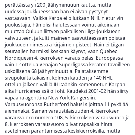
perättäistä yli 200 jäähyminuutin kautta, mutta
uudessa joukkueessaan hän ei aivan pystynyt
vastaavaan. Vaikka Karpa ei ollutkaan NHL:n eturivin
puolustajia, hän olisi halutessaan voinut aikoinaan
muuttaa Ouluun liittyen paikallisen Liiga-joukkueen
vahvuuteen, ja kulttimaineen saavuttaessaan poistaa
joukkueen nimestä ä-kirjaimen pisteet. Näin ei Liigan
seuraajien harmiksi koskaan käynyt, vaan Quebec
Nordiquesin 4. kierroksen varaus pelasi Euroopassa
vain 12 ottelua Venäjän Superligassa keräten tavoilleen
uskollisena 68 jäähyminuuttia. Palataksemme
sivupoluilta takaisin, kolmen kauden ja 140 NHL-
ottelun jälkeen välillä IHL:äänkin komennetun Karpan
aika Hurricanesissä oli ohi. Kaudeksi 2001-02 hän siirtyi
vapaana agenttina New York Rangersiin.
Varausvuoronsa Rutherford halusi sijoittaa 11 pykälää
aiemmaksi. Saman varaustilaisuuden 4. kierroksen
varausvuoro numero 108, 5. kierroksen varausvuoro ja
8. kierroksen varausvuoro olivat rapsakka hinta
asetelmien parantamisesta keskikierroksilla, mutta