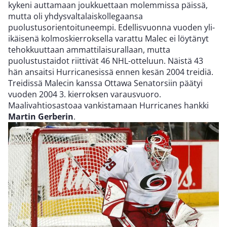
kykeni auttamaan joukkuettaan molemmissa päissä,
mutta oli yhdysvaltalaiskollegaansa
puolustusorientoituneempi. Edellisvuonna vuoden yli-
ikäisenä kolmoskierroksella varattu Malec ei löytänyt
tehokkuuttaan ammattilaisurallaan, mutta
puolustustaidot riittivät 46 NHL-otteluun. Näistä 43
hän ansaitsi Hurricanesissä ennen kesän 2004 treidiä.
Treidissä Malecin kanssa Ottawa Senatorsiin päätyi
vuoden 2004 3. kierroksen varausvuoro.
Maalivahtiosastoaa vankistamaan Hurricanes hankki
Martin Gerberin
.