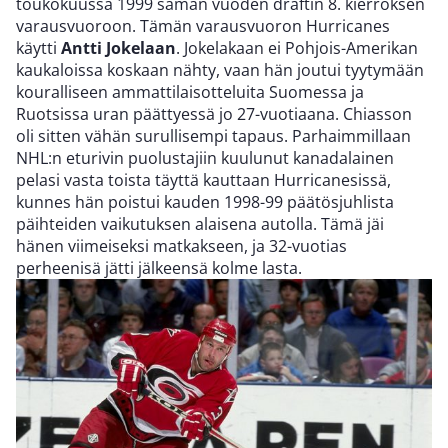
toukokuussa 1999 saman vuoden draftin 8. kierroksen
varausvuoroon. Tämän varausvuoron Hurricanes
käytti
Antti Jokelaan
. Jokelakaan ei Pohjois-Amerikan
kaukaloissa koskaan nähty, vaan hän joutui tyytymään
kouralliseen ammattilaisotteluita Suomessa ja
Ruotsissa uran päättyessä jo 27-vuotiaana. Chiasson
oli sitten vähän surullisempi tapaus. Parhaimmillaan
NHL:n eturivin puolustajiin kuulunut kanadalainen
pelasi vasta toista täyttä kauttaan Hurricanesissä,
kunnes hän poistui kauden 1998-99 päätösjuhlista
päihteiden vaikutuksen alaisena autolla. Tämä jäi
hänen viimeiseksi matkakseen, ja 32-vuotias
perheenisä jätti jälkeensä kolme lasta.