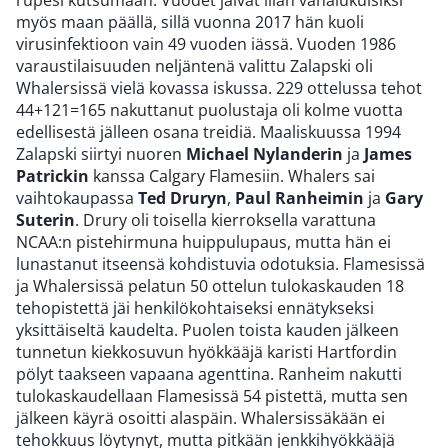
rupesi kutsumaan. Vuodet jäivät liian vähälukuisiksi
myös maan päällä, sillä vuonna 2017 hän kuoli
virusinfektioon vain 49 vuoden iässä. Vuoden 1986
varaustilaisuuden neljäntenä valittu Zalapski oli
Whalersissä vielä kovassa iskussa. 229 ottelussa tehot
44+121=165 nakuttanut puolustaja oli kolme vuotta
edellisestä jälleen osana treidiä. Maaliskuussa 1994
Zalapski siirtyi nuoren
Michael Nylanderin
ja
James
Patrickin
kanssa Calgary Flamesiin. Whalers sai
vaihtokaupassa
Ted Druryn
,
Paul Ranheimin
ja
Gary
Suterin
. Drury oli toisella kierroksella varattuna
NCAA:n pistehirmuna huippulupaus, mutta hän ei
lunastanut itseensä kohdistuvia odotuksia. Flamesissä
ja Whalersissä pelatun 50 ottelun tulokaskauden 18
tehopistettä jäi henkilökohtaiseksi ennätykseksi
yksittäiseltä kaudelta. Puolen toista kauden jälkeen
tunnetun kiekkosuvun hyökkääjä karisti Hartfordin
pölyt taakseen vapaana agenttina. Ranheim nakutti
tulokaskaudellaan Flamesissä 54 pistettä, mutta sen
jälkeen käyrä osoitti alaspäin. Whalersissäkään ei
tehokkuus löytynyt, mutta pitkään jenkkihyökkääjä