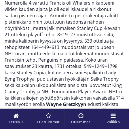
Numerolla 4 varattu Francis oli Whalersin kapteeni
viiden kauden ajalta ja oli edelliskaudella rikkonut
sadan pisteen rajan. Armoitettu pelinrakentaja aloitti
pistenikkaroinnin totuttuun tasoonsa nähden
nöyrähkösti, mutta jälkimmäisen Stanley Cup -kevään
21 ottelun playoff-tehot 8+19=27 muistuttivat siitä,
minkä kaliiperin kyvystä on kysymys. 533 ottelua ja
tehopisteet 164+449=613 muodostaisivat jo upean
NHL-uran, mutta edellä mainitut lukemat muodostavat
Francisin tehot Penguinsin paidassa. Koko uran
saavutukset 23 kautta, 1731 ottelua, 549+1249=1798,
kaksi Stanley Cupia, kolme herrasmiespalkinto Lady
Byng Trophya, puolustavan hyökkääjän Selke Trophy
sekä kaukalon ulkopuolisista ansioista luovutetut King
Clancy Trophy ja NHL Foundation Player Award. NHL:n
kaikkien aikojen syöttöpörssin kakkonen vaivaisella 714
maalisyötön erolla
Wayne Gretzkyyn
edusti kaikista
saavutuksistaan huolimatta Kanadan maajoukkuetta
vain yhdessä turnauksessa, vuoden 1985 hopeisissa
Etusivu
Luetuimmat
Uusimmat
Valikko
MM-kisoissa. Muiden turnausten kanssa on joko ollut