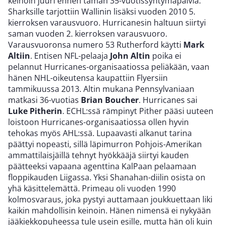
keinoin juuri ennen tämän 35-vuotissyntymäpäiviä.
Sharksille tarjottiin Wallinin lisäksi vuoden 2010 5.
kierroksen varausvuoro. Hurricanesin haltuun siirtyi
saman vuoden 2. kierroksen varausvuoro.
Varausvuoronsa numero 53 Rutherford käytti
Mark
Altiin
. Entisen NFL-pelaaja
John Altin
poika ei
pelannut Hurricanes-organisaatiossa peliäkään, vaan
hänen NHL-oikeutensa kaupattiin Flyersiin
tammikuussa 2013. Altin mukana Pennsylvaniaan
matkasi 36-vuotias
Brian Boucher
. Hurricanes sai
Luke Pitherin
. ECHL:ssä rämpinyt Pither pääsi uuteen
loistoon Hurricanes-organisaatiossa ollen hyvin
tehokas myös AHL:ssä. Lupaavasti alkanut tarina
päättyi nopeasti, sillä läpimurron Pohjois-Amerikan
ammattilaisjäillä tehnyt hyökkääjä siirtyi kauden
päätteeksi vapaana agenttina KalPaan pelaamaan
floppikauden Liigassa. Yksi Shanahan-diilin osista on
yhä käsittelemättä. Primeau oli vuoden 1990
kolmosvaraus, joka pystyi auttamaan joukkuettaan liki
kaikin mahdollisin keinoin. Hänen nimensä ei nykyään
jääkiekkopuheessa tule usein esille, mutta hän oli kuin