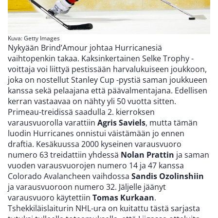
Kuva: Getty Images
Nykyään Brind’Amour johtaa Hurricanesiä
vaihtopenkin takaa. Kaksinkertainen Selke Trophy -
voittaja voi liittyä pestissään harvalukuiseen joukkoon,
joka on nostellut Stanley Cup -pystiä saman joukkueen
kanssa sekä pelaajana että päävalmentajana. Edellisen
kerran vastaavaa on nähty yli 50 vuotta sitten.
Primeau-treidissä saadulla 2. kierroksen
varausvuorolla varattiin
Agris Saviels
, mutta tämän
luodin Hurricanes onnistui väistämään jo ennen
draftia. Kesäkuussa 2000 kyseinen varausvuoro
numero 63 treidattiin yhdessä
Nolan Prattin
ja saman
vuoden varausvuorojen numero 14 ja 47 kanssa
Colorado Avalancheen vaihdossa
Sandis Ozolinshiin
ja varausvuoroon numero 32. Jäljelle jäänyt
varausvuoro käytettiin
Tomas Kurkaan
.
Tshekkiläislaiturin NHL-ura on kuitattu tästä sarjasta