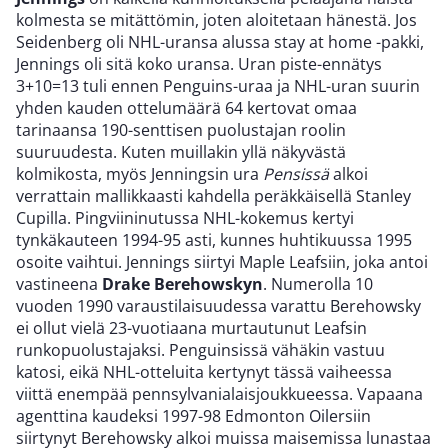
kolmesta se mitättömin, joten aloitetaan hänestä. Jos
Seidenberg oli NHL-uransa alussa stay at home -pakki,
Jennings oli sitä koko uransa. Uran piste-ennätys
3+10=13 tuli ennen Penguins-uraa ja NHL-uran suurin
yhden kauden ottelumäärä 64 kertovat omaa
tarinaansa 190-senttisen puolustajan roolin
suuruudesta. Kuten muillakin yllä näkyvästä
kolmikosta, myös Jenningsin ura
Pensissä
alkoi
verrattain mallikkaasti kahdella peräkkäisellä Stanley
Cupilla. Pingviininutussa NHL-kokemus kertyi
tynkäkauteen 1994-95 asti, kunnes huhtikuussa 1995
osoite vaihtui. Jennings siirtyi Maple Leafsiin, joka antoi
vastineena
Drake Berehowskyn
. Numerolla 10
vuoden 1990 varaustilaisuudessa varattu Berehowsky
ei ollut vielä 23-vuotiaana murtautunut Leafsin
runkopuolustajaksi. Penguinsissä vähäkin vastuu
katosi, eikä NHL-otteluita kertynyt tässä vaiheessa
viittä enempää pennsylvanialaisjoukkueessa. Vapaana
agenttina kaudeksi 1997-98 Edmonton Oilersiin
siirtynyt Berehowsky alkoi muissa maisemissa lunastaa