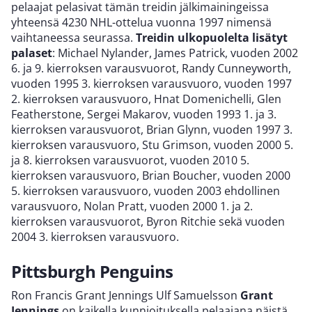
pelaajat pelasivat tämän treidin jälkimainingeissa
yhteensä 4230 NHL-ottelua vuonna 1997 nimensä
vaihtaneessa seurassa.
Treidin ulkopuolelta lisätyt
palaset
: Michael Nylander, James Patrick, vuoden 2002
6. ja 9. kierroksen varausvuorot, Randy Cunneyworth,
vuoden 1995 3. kierroksen varausvuoro, vuoden 1997
2. kierroksen varausvuoro, Hnat Domenichelli, Glen
Featherstone, Sergei Makarov, vuoden 1993 1. ja 3.
kierroksen varausvuorot, Brian Glynn, vuoden 1997 3.
kierroksen varausvuoro, Stu Grimson, vuoden 2000 5.
ja 8. kierroksen varausvuorot, vuoden 2010 5.
kierroksen varausvuoro, Brian Boucher, vuoden 2000
5. kierroksen varausvuoro, vuoden 2003 ehdollinen
varausvuoro, Nolan Pratt, vuoden 2000 1. ja 2.
kierroksen varausvuorot, Byron Ritchie sekä vuoden
2004 3. kierroksen varausvuoro.
Pittsburgh Penguins
Ron Francis Grant Jennings Ulf Samuelsson
Grant
Jennings
on kaikella kunnioituksella pelaajana näistä