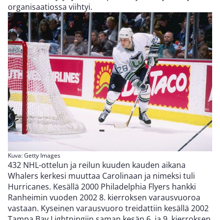
organisaatiossa viihtyi.
Kuva: Getty Images
432 NHL-ottelun ja reilun kuuden kauden aikana
Whalers kerkesi muuttaa Carolinaan ja nimeksi tuli
Hurricanes. Kesällä 2000 Philadelphia Flyers hankki
Ranheimin vuoden 2002 8. kierroksen varausvuoroa
vastaan. Kyseinen varausvuoro treidattiin kesällä 2002
Tampa Bay Lightningiin saman kesän 6. ja 9. kierroksen