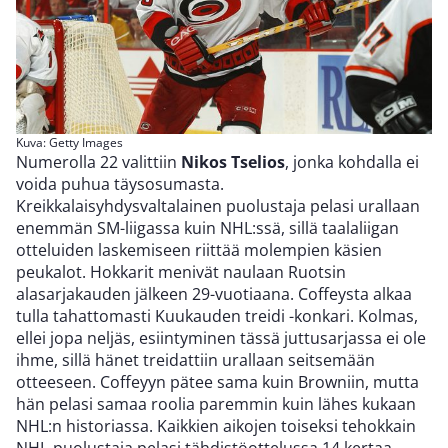
Kuva: Getty Images
Numerolla 22 valittiin
Nikos Tselios
, jonka kohdalla ei
voida puhua täysosumasta.
Kreikkalaisyhdysvaltalainen puolustaja pelasi urallaan
enemmän SM-liigassa kuin NHL:ssä, sillä taalaliigan
otteluiden laskemiseen riittää molempien käsien
peukalot. Hokkarit menivät naulaan Ruotsin
alasarjakauden jälkeen 29-vuotiaana. Coffeysta alkaa
tulla tahattomasti Kuukauden treidi -konkari. Kolmas,
ellei jopa neljäs, esiintyminen tässä juttusarjassa ei ole
ihme, sillä hänet treidattiin urallaan seitsemään
otteeseen. Coffeyyn pätee sama kuin Browniin, mutta
hän pelasi samaa roolia paremmin kuin lähes kukaan
NHL:n historiassa. Kaikkien aikojen toiseksi tehokkain