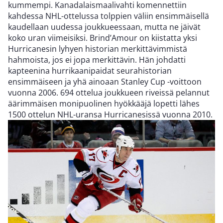
kummempi. Kanadalaismaalivahti komennettiin
kahdessa NHL-ottelussa tolppien väliin ensimmäisellä
kaudellaan uudessa joukkueessaan, mutta ne jäivät
koko uran viimeisiksi. Brind’Amour on kiistatta yksi
Hurricanesin lyhyen historian merkittävimmistä
hahmoista, jos ei jopa merkittävin. Hän johdatti
kapteenina hurrikaanipaidat seurahistorian
ensimmäiseen ja yhä ainoaan Stanley Cup -voittoon
vuonna 2006. 694 ottelua joukkueen riveissä pelannut
äärimmäisen monipuolinen hyökkääjä lopetti lähes
1500 ottelun NHL-uransa Hurricanesissä vuonna 2010.