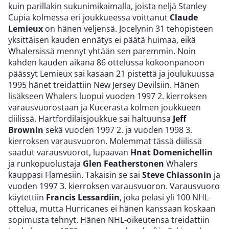
kuin parillakin sukunimikaimalla, joista neljä Stanley
Cupia kolmessa eri joukkueessa voittanut
Claude
Lemieux
on hänen veljensä. Jocelynin 31 tehopisteen
yksittäisen kauden ennätys ei päätä huimaa, eikä
Whalersissä mennyt yhtään sen paremmin. Noin
kahden kauden aikana 86 ottelussa kokoonpanoon
päässyt Lemieux sai kasaan 21 pistettä ja joulukuussa
1995 hänet treidattiin New Jersey Devilsiin. Hänen
lisäkseen Whalers luopui vuoden 1997 2. kierroksen
varausvuorostaan ja Kucerasta kolmen joukkueen
diilissä. Hartfordilaisjoukkue sai haltuunsa
Jeff
Brownin
sekä vuoden 1997 2. ja vuoden 1998 3.
kierroksen varausvuoron. Molemmat tässä diilissä
saadut varausvuorot, lupaavan
Hnat Domenichellin
ja runkopuolustaja
Glen Featherstonen
Whalers
kauppasi Flamesiin. Takaisin se sai
Steve Chiassonin
ja
vuoden 1997 3. kierroksen varausvuoron. Varausvuoro
käytettiin
Francis Lessardiin
, joka pelasi yli 100 NHL-
ottelua, mutta Hurricanes ei hänen kanssaan koskaan
sopimusta tehnyt. Hänen NHL-oikeutensa treidattiin