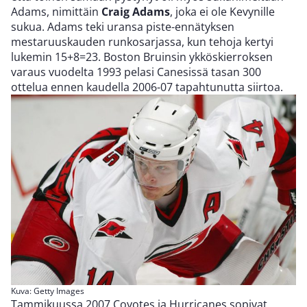
Adams, nimittäin
Craig Adams
, joka ei ole Kevynille
sukua. Adams teki uransa piste-ennätyksen
mestaruuskauden runkosarjassa, kun tehoja kertyi
lukemin 15+8=23. Boston Bruinsin ykköskierroksen
varaus vuodelta 1993 pelasi Canesissä tasan 300
ottelua ennen kaudella 2006-07 tapahtunutta siirtoa.
Kuva: Getty Images
Tammikuussa 2007 Coyotes ja Hurricanes sopivat