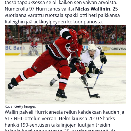
tässä tapauksessa se oli kaiken sen vaivan arvoista.
Numerolla 97 Hurricanes valitsi
Niclas Wallinin
. 25-
vuotiaana varattu ruotsalaispakki otti heti paikkansa
Raleighin jääkiekkoylpeyden kokoonpanosta.
Kuva: Getty Images
Wallin palveli Hurricanesiä reilun kahdeksan kauden ja
517 NHL-ottelun verran. Helmikuussa 2010 Sharks
hankki 190-senttisen takalinjojen luutijan treidin