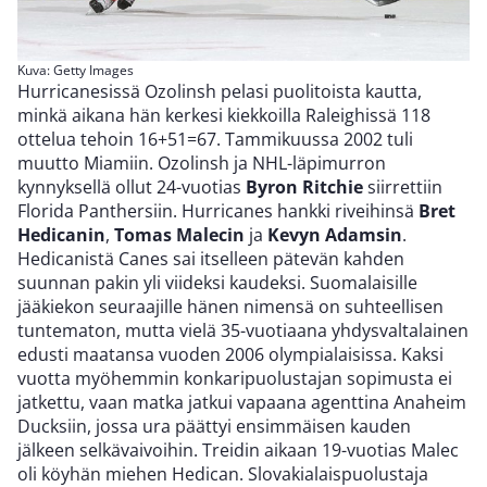
Kuva: Getty Images
Hurricanesissä Ozolinsh pelasi puolitoista kautta,
minkä aikana hän kerkesi kiekkoilla Raleighissä 118
ottelua tehoin 16+51=67. Tammikuussa 2002 tuli
muutto Miamiin. Ozolinsh ja NHL-läpimurron
kynnyksellä ollut 24-vuotias
Byron Ritchie
siirrettiin
Florida Panthersiin. Hurricanes hankki riveihinsä
Bret
Hedicanin
,
Tomas Malecin
ja
Kevyn Adamsin
.
Hedicanistä Canes sai itselleen pätevän kahden
suunnan pakin yli viideksi kaudeksi. Suomalaisille
jääkiekon seuraajille hänen nimensä on suhteellisen
tuntematon, mutta vielä 35-vuotiaana yhdysvaltalainen
edusti maatansa vuoden 2006 olympialaisissa. Kaksi
vuotta myöhemmin konkaripuolustajan sopimusta ei
jatkettu, vaan matka jatkui vapaana agenttina Anaheim
Ducksiin, jossa ura päättyi ensimmäisen kauden
jälkeen selkävaivoihin. Treidin aikaan 19-vuotias Malec
oli köyhän miehen Hedican. Slovakialaispuolustaja