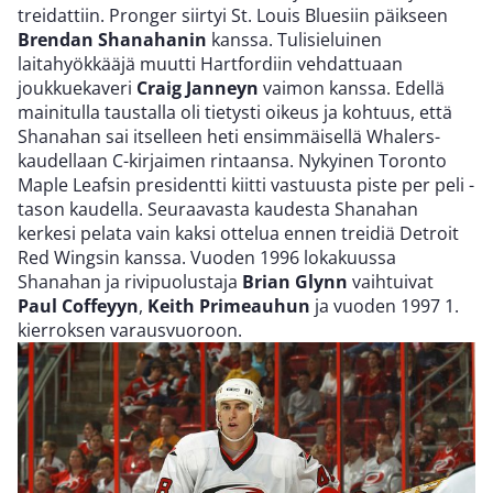
treidattiin. Pronger siirtyi St. Louis Bluesiin päikseen
Brendan Shanahanin
kanssa. Tulisieluinen
laitahyökkääjä muutti Hartfordiin vehdattuaan
joukkuekaveri
Craig Janneyn
vaimon kanssa. Edellä
mainitulla taustalla oli tietysti oikeus ja kohtuus, että
Shanahan sai itselleen heti ensimmäisellä Whalers-
kaudellaan C-kirjaimen rintaansa. Nykyinen Toronto
Maple Leafsin presidentti kiitti vastuusta piste per peli -
tason kaudella. Seuraavasta kaudesta Shanahan
kerkesi pelata vain kaksi ottelua ennen treidiä Detroit
Red Wingsin kanssa. Vuoden 1996 lokakuussa
Shanahan ja rivipuolustaja
Brian Glynn
vaihtuivat
Paul Coffeyyn
,
Keith Primeauhun
ja vuoden 1997 1.
kierroksen varausvuoroon.