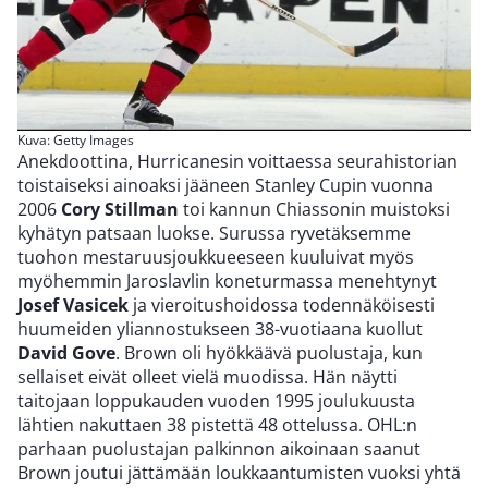
Kuva: Getty Images
Anekdoottina, Hurricanesin voittaessa seurahistorian
toistaiseksi ainoaksi jääneen Stanley Cupin vuonna
2006
Cory Stillman
toi kannun Chiassonin muistoksi
kyhätyn patsaan luokse. Surussa ryvetäksemme
tuohon mestaruusjoukkueeseen kuuluivat myös
myöhemmin Jaroslavlin koneturmassa menehtynyt
Josef Vasicek
ja vieroitushoidossa todennäköisesti
huumeiden yliannostukseen 38-vuotiaana kuollut
David Gove
. Brown oli hyökkäävä puolustaja, kun
sellaiset eivät olleet vielä muodissa. Hän näytti
taitojaan loppukauden vuoden 1995 joulukuusta
lähtien nakuttaen 38 pistettä 48 ottelussa. OHL:n
parhaan puolustajan palkinnon aikoinaan saanut
Brown joutui jättämään loukkaantumisten vuoksi yhtä