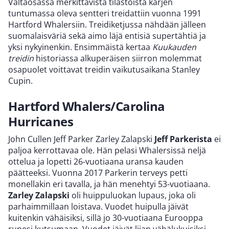
Valtaosassa merkittävistä tilastoista kärjen
tuntumassa oleva sentteri treidattiin vuonna 1991
Hartford Whalersiin. Treidiketjussa nähdään jälleen
suomalaisväriä sekä aimo läjä entisiä supertähtiä ja
yksi nykyinenkin. Ensimmäistä kertaa
Kuukauden
treidin
historiassa alkuperäisen siirron molemmat
osapuolet voittavat treidin vaikutusaikana Stanley
Cupin.
Hartford Whalers/Carolina
Hurricanes
John Cullen Jeff Parker Zarley Zalapski
Jeff Parkerista
ei
paljoa kerrottavaa ole. Hän pelasi Whalersissä neljä
ottelua ja lopetti 26-vuotiaana uransa kauden
päätteeksi. Vuonna 2017 Parkerin terveys petti
monellakin eri tavalla, ja hän menehtyi 53-vuotiaana.
Zarley Zalapski
oli huippuluokan lupaus, joka oli
parhaimmillaan loistava. Vuodet huipulla jäivät
kuitenkin vähäisiksi, sillä jo 30-vuotiaana Eurooppa