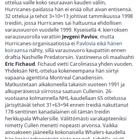
ottelua vaille koko seuraavan kauden väliin,
Hurricanes-paidassa hän ei enää ollut aivan entisensä.
32 ottelua ja tehot 3+10=13 johtivat tammikuussa 1998
treidiin, jossa Hurricanes sai haltuunsa ehdollisen
varausvuoron vuodelle 1999. Kyseisellä 4. kierroksen
varausvuorolla varattiin
Jevgeni Pavlov
, mutta
Hurricanes-organisaatiossa ei
Pavlovia eikä hänen
koiraansa
nähty, sillä varausvuoro kaupattiin ennen
draftia Nashville Predatorsiin. Vastineena oli maalivahti
Eric Fichaud
. Fichaud vietti Carolinassa yhden vuoden.
Yhdeksän NHL-ottelua kokeneempana hän siirtyi
vapaana agenttina Montreal Canadiensiin.
Matkustetaan aikakoneella takaisin vuoteen 1991 ja
alkuperäisessä siirrossa saatuun Culleniin. 26-
vuotiaana kolmannella NHL-kaudellaan 65 ottelussa
järisyttävät tehot 31+63=94 ennen treidiä nakuttanut
178-senttinen kanadalainen oli tämän treidin
herkkupala Whalersille. Välittömästi varakapteeniksi
nimetty Cullen menetti nopeasti arvonsa. Vaikka
ainoakseen jääneellä kokonaisella Whalers-kaudella