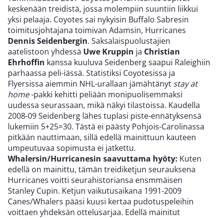
keskenään treidistä, jossa molempiin suuntiin liikkui
yksi pelaaja. Coyotes sai nykyisin Buffalo Sabresin
toimitusjohtajana toimivan Adamsin, Hurricanes
Dennis Seidenbergin
. Saksalaispuolustajien
aatelistoon yhdessä
Uwe Kruppin
ja
Christian
Ehrhoffin
kanssa kuuluva Seidenberg saapui Raleighiin
parhaassa peli-iässä. Statistiksi Coyotesissa ja
Flyersissa aiemmin NHL-urallaan jämähtänyt
stay at
home
-pakki kehitti peliään monipuolisemmaksi
uudessa seurassaan, mikä näkyi tilastoissa. Kaudella
2008-09 Seidenberg lähes tuplasi piste-ennätyksensä
lukemiin 5+25=30. Tästä ei päästy Pohjois-Carolinassa
pitkään nauttimaan, sillä edellä mainittuun kauteen
umpeutuvaa sopimusta ei jatkettu.
Whalersin/Hurricanesin saavuttama hyöty:
Kuten
edellä on mainittu, tämän treidiketjun seurauksena
Hurricanes voitti seurahistoriansa ensmmäisen
Stanley Cupin. Ketjun vaikutusaikana 1991-2009
Canes/Whalers pääsi kuusi kertaa pudotuspeleihin
voittaen yhdeksän ottelusarjaa. Edellä mainitut