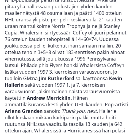
NHL-puolustaja pelasi tähdistöottelussa 14 kertaa,
pitää yhä hallussaan puolustajien yhden kauden
maaliennätystä 48 osumallaan ja päätti 1400 ottelun
NHL-uransa yli piste per peli -keskiarvolla. 21 kauden
uraan mahtui kolme Norris Trophya ja neljä Stanley
Cupia. Whalersiin siirtyessään Coffey oli juuri pelannut
76 ottelun kauden tehopisteillä 14+60=74. Uudessa
joukkueessa peli ei kulkenut ihan samaan malliin. 20
ottelua tehoin 3+5=8 olivat 183-senttisen pakin ainoat
vihernutussa, sillä joulukuussa 1996 Pennsylvania
kutsui. Philadelphia Flyers hankki Whalersistä Coffeyn
lisäksi vuoden 1997 3. kierroksen varausvuoron. Jo
tuolloin GM:nä
Jim Rutherford
sai käyttöönsä
Kevin
Hallerin
sekä vuoden 1997 1. ja 7. kierroksen
varausvuorot. Jälkimmäinen näistä varausvuoroista
käytettiin
Andrew Merrickiin
. Hänen
ammattilaisuransa kesti yhden UHL-kauden. Pop-artisti
Ariana Granden
sanoin:
Thank you, next
. Haller ei
ollut koskaan mikään kärkiparin pakki, mutta hoiti
ruutunsa NHL:ssä vaaditulla tasolla 13 kauden ja 642
ottelun ajan. Whalersissä ja Hurricanesissä hän pelasi