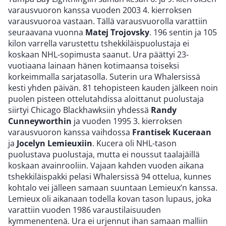
varausvuoron kanssa vuoden 2003 4. kierroksen
varausvuoroa vastaan. Tällä varausvuorolla varattiin
seuraavana vuonna
Matej Trojovsky
. 196 sentin ja 105
kilon varrella varustettu tshekkiläispuolustaja ei
koskaan NHL-sopimusta saanut. Ura päättyi 23-
vuotiaana lainaan hänen kotimaansa toiseksi
korkeimmalla sarjatasolla. Suterin ura Whalersissä
kesti yhden päivän. 81 tehopisteen kauden jälkeen noin
puolen pisteen ottelutahdissa aloittanut puolustaja
siirtyi Chicago Blackhawksiin yhdessä
Randy
Cunneyworthin
ja vuoden 1995 3. kierroksen
varausvuoron kanssa vaihdossa
Frantisek Kuceraan
ja
Jocelyn Lemieuxiin
. Kucera oli NHL-tason
puolustava puolustaja, mutta ei noussut taalajäillä
koskaan avainrooliin. Vajaan kahden vuoden aikana
tshekkiläispakki pelasi Whalersissä 94 ottelua, kunnes
kohtalo vei jälleen samaan suuntaan Lemieux’n kanssa.
Lemieux oli aikanaan todella kovan tason lupaus, joka
varattiin vuoden 1986 varaustilaisuuden
kymmenentenä. Ura ei urjennut ihan samaan malliin