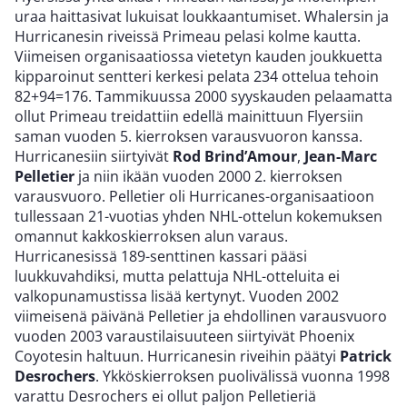
uraa haittasivat lukuisat loukkaantumiset. Whalersin ja
Hurricanesin riveissä Primeau pelasi kolme kautta.
Viimeisen organisaatiossa vietetyn kauden joukkuetta
kipparoinut sentteri kerkesi pelata 234 ottelua tehoin
82+94=176. Tammikuussa 2000 syyskauden pelaamatta
ollut Primeau treidattiin edellä mainittuun Flyersiin
saman vuoden 5. kierroksen varausvuoron kanssa.
Hurricanesiin siirtyivät
Rod Brind’Amour
,
Jean-Marc
Pelletier
ja niin ikään vuoden 2000 2. kierroksen
varausvuoro. Pelletier oli Hurricanes-organisaatioon
tullessaan 21-vuotias yhden NHL-ottelun kokemuksen
omannut kakkoskierroksen alun varaus.
Hurricanesissä 189-senttinen kassari pääsi
luukkuvahdiksi, mutta pelattuja NHL-otteluita ei
valkopunamustissa lisää kertynyt. Vuoden 2002
viimeisenä päivänä Pelletier ja ehdollinen varausvuoro
vuoden 2003 varaustilaisuuteen siirtyivät Phoenix
Coyotesin haltuun. Hurricanesin riveihin päätyi
Patrick
Desrochers
. Ykköskierroksen puolivälissä vuonna 1998
varattu Desrochers ei ollut paljon Pelletieriä