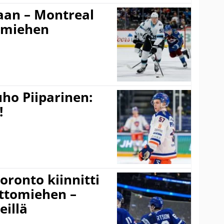
an – Montreal
amiehen
ho Piiparinen:
!
ronto kiinnitti
ottomiehen –
eillä