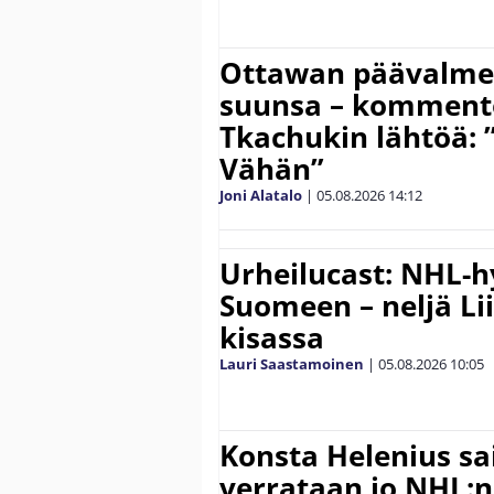
Ottawan päävalmen
suunsa – komment
Tkachukin lähtöä: 
Vähän”
Joni Alatalo
|
05.08.2026
14:12
Urheilucast: NHL-h
Suomeen – neljä Li
kisassa
Lauri Saastamoinen
|
05.08.2026
10:05
Konsta Helenius sai
verrataan jo NHL:n