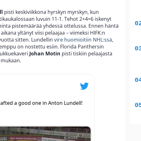
ll
pisti keskiviikkona hyrskyn myrskyn, kun
kotikaukalossaan luvuin 11-1. Tehot 2+4=6 iskenyt
keinta pistemäärää yhdessä ottelussa. Ennen häntä
kana yltänyt viisi pelaajaa – viimeksi HIFK:n
uotta sitten. Lundellin
vire huomioitiin NHL:ssä
,
emppu on nostettu esiin. Florida Panthersin
oukkuekaveri
Johan Motin
pisti tiskiin pelaajasta
mukaan.
afted a good one in Anton Lundell!