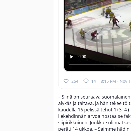
264
14
8:15 PM · Nov 1
– Siinä on seuraava suomalainen 
älykäs ja taitava, ja hän tekee töit
kaudella 16 pelissä tehot 1+3=4 (
liekehdinnän arvoa nostaa se fakt
siipirikkoinen. Joukkue oli matka
peräti 14 ukkoa. – Saimme hädin 