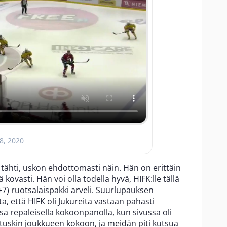
8, 2020
tähti, uskon ehdottomasti näin. Hän on erittäin
ä kovasti. Hän voi olla todella hyvä, HIFK:lle tällä
+7) ruotsalaispakki arveli. Suurlupauksen
a, että HIFK oli Jukureita vastaan pahasti
ssa repaleisella kokoonpanolla, kun sivussa oli
tuskin joukkueen kokoon, ja meidän piti kutsua