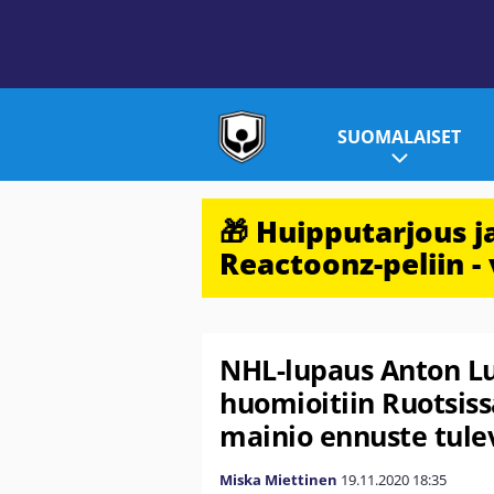
SUOMALAISET
🎁 Huipputarjous 
Reactoonz-peliin - 
NHL-lupaus Anton Lu
huomioitiin Ruotsiss
mainio ennuste tule
Miska Miettinen
19.11.2020
18:35