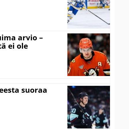
uima arvio –
ä ei ole
teesta suoraa