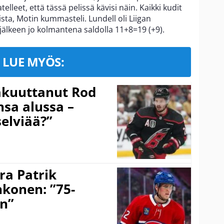
lleet, että tässä pelissä kävisi näin. Kaikki kudit
ista, Motin kummasteli. Lundell oli Liigan
 jälkeen jo kolmantena saldolla 11+8=19 (+9).
LUE MYÖS:
akuuttanut Rod
sa alussa –
selviää?”
ra Patrik
hkonen: ”75-
on”