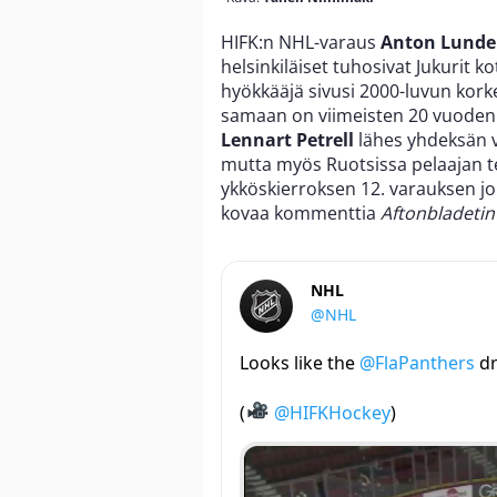
HIFK:n NHL-varaus
Anton Lunde
helsinkiläiset tuhosivat Jukurit 
hyökkääjä sivusi 2000-luvun kor
samaan on viimeisten 20 vuoden ai
Lennart Petrell
lähes yhdeksän v
mutta myös Ruotsissa pelaajan t
ykköskierroksen 12. varauksen j
kovaa kommenttia
Aftonbladetin
NHL
@NHL
Looks like the
@FlaPanthers
dr
(
@HIFKHockey
)