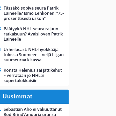
Tässäkö sopiva seura Patrik
Laineelle? Ismo Lehkonen: ”75-
prosenttisesti uskon”
Päätyykö NHL-seura rajuun
ratkaisuun? Avaisi oven Patrik
Laineelle
Urheilucast: NHL-hyökkääjä
tulossa Suomeen – neljä Liigan
suurseuraa kisassa
Konsta Helenius sai jättikehut
– verrataan jo NHL:n
supertulokkaisiin
Uusimmat
Sebastian Aho ei vakuuttanut
Rod Brind’Amouria uransa