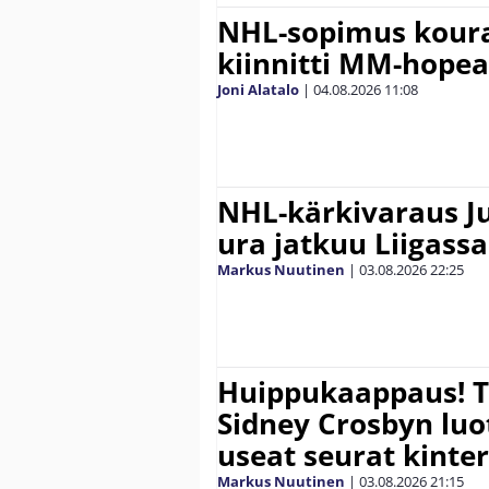
NHL-sopimus koura
kiinnitti MM-hope
Joni Alatalo
|
04.08.2026
11:08
NHL-kärkivaraus Ju
ura jatkuu Liigassa
Markus Nuutinen
|
03.08.2026
22:25
Huippukaappaus! To
Sidney Crosbyn lu
useat seurat kinter
Markus Nuutinen
|
03.08.2026
21:15