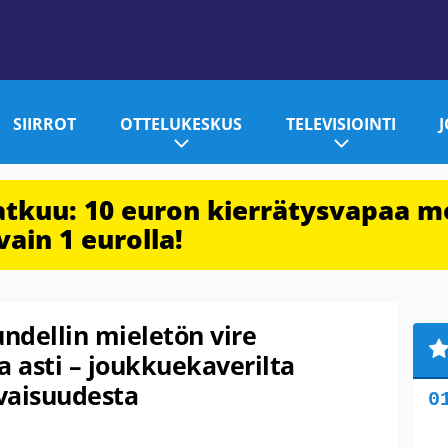
SIIRROT
OTTELUKESKUS
TELEVISIOINTI
jatkuu: 10 euron kierrätysvapaa m
vain 1 eurolla!
ndellin mieletön vire
a asti – joukkuekaverilta
vaisuudesta