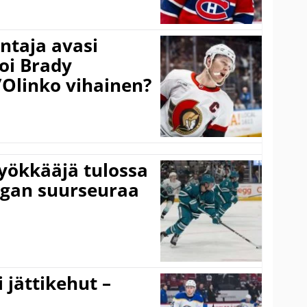
taja avasi
oi Brady
”Olinko vihainen?
yökkääjä tulossa
igan suurseuraa
 jättikehut –