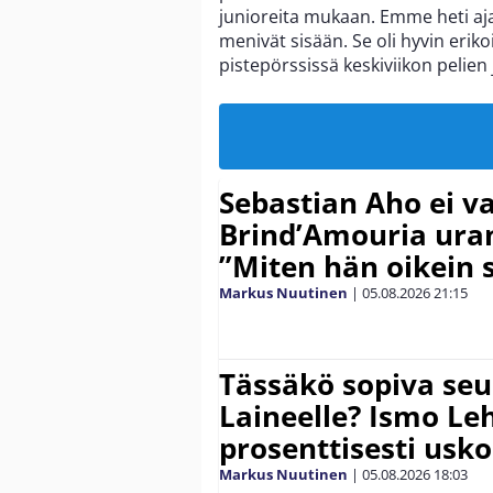
junioreita mukaan. Emme heti ajate
menivät sisään. Se oli hyvin eriko
pistepörssissä keskiviikon pelien
Sebastian Aho ei v
Brind’Amouria uran
”Miten hän oikein 
Markus Nuutinen
|
05.08.2026
21:15
Tässäkö sopiva seu
Laineelle? Ismo Le
prosenttisesti usk
Markus Nuutinen
|
05.08.2026
18:03