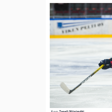
Kuva:
Taneli Niinimäki