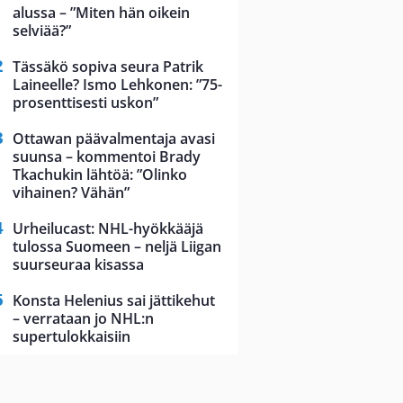
alussa – ”Miten hän oikein
selviää?”
Tässäkö sopiva seura Patrik
Laineelle? Ismo Lehkonen: ”75-
prosenttisesti uskon”
Ottawan päävalmentaja avasi
suunsa – kommentoi Brady
Tkachukin lähtöä: ”Olinko
vihainen? Vähän”
Urheilucast: NHL-hyökkääjä
tulossa Suomeen – neljä Liigan
suurseuraa kisassa
Konsta Helenius sai jättikehut
– verrataan jo NHL:n
supertulokkaisiin