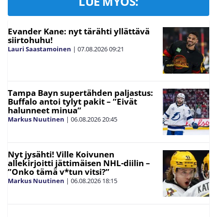
LUE MYÖS:
Evander Kane: nyt tärähti yllättävä
siirtohuhu!
Lauri Saastamoinen
|
07.08.2026
09:21
Tampa Bayn supertähden paljastus:
Buffalo antoi tylyt pakit – ”Eivät
halunneet minua”
Markus Nuutinen
|
06.08.2026
20:45
Nyt jysähti! Ville Koivunen
allekirjoitti jättimäisen NHL-diilin –
”Onko tämä v*tun vitsi?”
Markus Nuutinen
|
06.08.2026
18:15