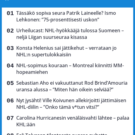
Tässäkö sopiva seura Patrik Laineelle? Ismo
Lehkonen: ”75-prosenttisesti uskon”
Urheilucast: NHL-hyökkääjä tulossa Suomeen –
neljä Liigan suurseuraa kisassa
Konsta Helenius sai jättikehut – verrataan jo
NHL:n supertulokkaisiin
NHL-sopimus kouraan – Montreal kiinnitti MM-
hopeamiehen
Sebastian Aho ei vakuuttanut Rod Brind’Amouria
uransa alussa – ”Miten hän oikein selviää?”
Nyt jysähti! Ville Koivunen allekirjoitti jättimäisen
NHL-diilin – ”Onko tämä v*tun vitsi?”
Carolina Hurricanesin venäläisvahti lähtee – palaa
KHL:ään