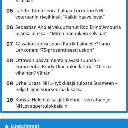
KHL:ään
Lähde: Tämä seura haluaa Toronton NHL-
veteraanin riveihinsä: ”Kaikki haaveilevat”
Sebastian Aho ei vakuuttanut Rod Brind’Amouria
uransa alussa – ”Miten hän oikein selviää?”
Tässäkö sopiva seura Patrik Laineelle? Ismo
Lehkonen: ”75-prosenttisesti uskon”
Ottawan päävalmentaja avasi suunsa –
kommentoi Brady Tkachukin lähtöä: ”Olinko
vihainen? Vähän”
Urheilucast: NHL-hyökkääjä tulossa Suomeen –
neljä Liigan suurseuraa kisassa
Konsta Helenius sai jättikehut – verrataan jo
NHL:n supertulokkaisiin
Luetuimmat