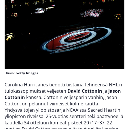
Kuva:
Getty Images
Carolina Hurricanes tiedotti tiistaina tehneensä NHL:n
tulokassopimukset veljesten
David Cottonin
ja
Jason
Cottonin
kanssa. Cottonin veljesparin vanhin, Jason
Cotton, on pelannut viimeiset kolme kautta
Yhdysvaltojen yliopistosarja NCAA:ssa Sacred Heartin
yliopiston riveissä. 25-vuotias sentteri teki päättyneellä
kaudella 34 otteluun komeat pisteet 20+17=37. 22-