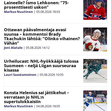
Laineelle? Ismo Lehkonen: ”75-
prosenttisesti uskon”
Markus Nuutinen
|
05.08.2026
18:03
Ottawan päävalmentaja avasi
suunsa – kommentoi Brady
Tkachukin lähtöä: ”Olinko vihainen?
Vähän”
Joni Alatalo
|
05.08.2026
14:12
Urheilucast: NHL-hyökkääjä tulossa
Suomeen – neljä Liigan suurseuraa
kisassa
Lauri Saastamoinen
|
05.08.2026
10:05
Konsta Helenius sai jättikehut –
verrataan jo NHL:n
supertulokkaisiin
Markus Nuutinen
|
04.08.2026
18:05