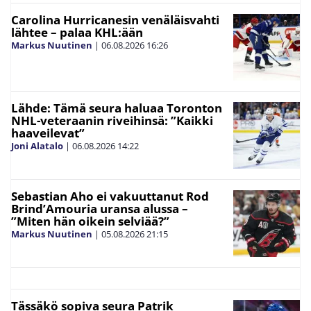
Carolina Hurricanesin venäläisvahti
lähtee – palaa KHL:ään
Markus Nuutinen
|
06.08.2026
16:26
Lähde: Tämä seura haluaa Toronton
NHL-veteraanin riveihinsä: ”Kaikki
haaveilevat”
Joni Alatalo
|
06.08.2026
14:22
Sebastian Aho ei vakuuttanut Rod
Brind’Amouria uransa alussa –
”Miten hän oikein selviää?”
Markus Nuutinen
|
05.08.2026
21:15
Tässäkö sopiva seura Patrik