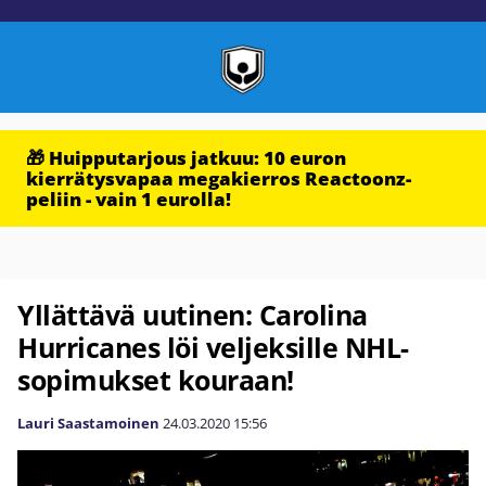
🎁 Huipputarjous jatkuu: 10 euron
kierrätysvapaa megakierros Reactoonz-
peliin - vain 1 eurolla!
Yllättävä uutinen: Carolina
Hurricanes löi veljeksille NHL-
sopimukset kouraan!
Lauri Saastamoinen
24.03.2020
15:56