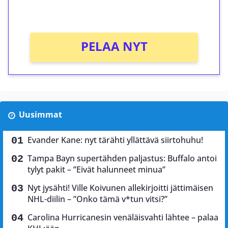
Ei kierrätysvaatimusta!
PELAA NYT
Uusimmat
Evander Kane: nyt tärähti yllättävä siirtohuhu!
Tampa Bayn supertähden paljastus: Buffalo antoi
tylyt pakit – ”Eivät halunneet minua”
Nyt jysähti! Ville Koivunen allekirjoitti jättimäisen
NHL-diilin – ”Onko tämä v*tun vitsi?”
Carolina Hurricanesin venäläisvahti lähtee – palaa