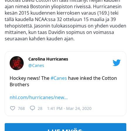
vuotias David Cotton on taas niittänyt neljän kauden
ajan nimeä Bostonin yliopiston riveissä. Hurricanesin
kesän 2015 kuudennen kierroksen varaus (169.) teki
tällä kaudella NCAA:ssa 32 otteluun 15 maalia ja 39
tehopistettä. Jasonin tulokassopimus on yhden vuoden
mittainen, kun taas Davidin sopimus on voimassa
seuraavan kahden kauden ajan.
Carolina Hurricanes
@Canes
Hockey news! The
#Canes
have inked the Cotton
Brothers
nhl.com/hurricanes/new…
768
28
1:41 PM · Mar 24, 2020