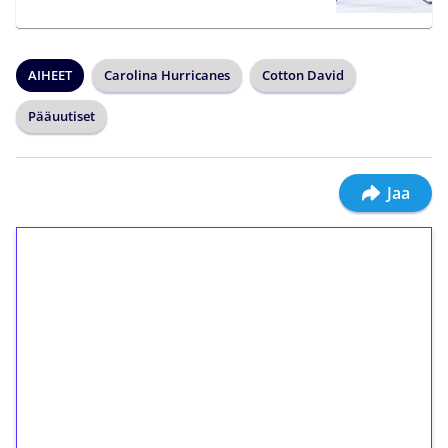
AIHEET
Carolina Hurricanes
Cotton David
Pääuutiset
Jaa
1€ = 10€ arvosta
ilmaiskierroksia ilman
kierrätystä!
Talleta 1€
Saat heti 50 ilmaiskierrosta Tuohi 1000 -
peliin (arvo 0,20€ per kierros)!