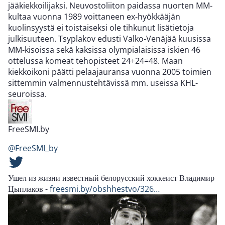
jääkiekkoilijaksi. Neuvostoliiton paidassa nuorten MM-
kultaa vuonna 1989 voittaneen ex-hyökkääjän
kuolinsyystä ei toistaiseksi ole tihkunut lisätietoja
julkisuuteen. Tsyplakov edusti Valko-Venäjää kuusissa
MM-kisoissa sekä kaksissa olympialaisissa iskien 46
ottelussa komeat tehopisteet 24+24=48. Maan
kiekkoikoni päätti pelaajauransa vuonna 2005 toimien
sittemmin valmennustehtävissä mm. useissa KHL-
seuroissa.
FreeSMI.by
@FreeSMI_by
Ушел из жизни известный белорусский хоккеист Владимир
Цыплаков -
freesmi.by/obshhestvo/326…