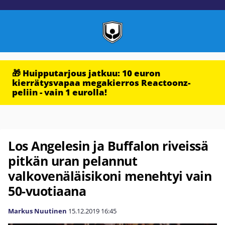
🎁 Huipputarjous jatkuu: 10 euron
kierrätysvapaa megakierros Reactoonz-
peliin - vain 1 eurolla!
Los Angelesin ja Buffalon riveissä
pitkän uran pelannut
valkovenäläisikoni menehtyi vain
50-vuotiaana
Markus Nuutinen
15.12.2019
16:45