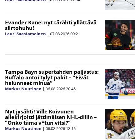
Evander Kane: nyt tärähti yllättävä
siirtohuhu!
Lauri Saastamoinen
|
07.08.2026
09:21
Tampa Bayn supertähden paljastus:
Buffalo antoi tylyt pakit – ”Eivät
halunneet minua”
Markus Nuutinen
|
06.08.2026
20:45
Nyt jysähti! Ville Koivunen
allekirjoitti jättimäisen NHL-diilin –
”Onko tämä v*tun vitsi?”
Markus Nuutinen
|
06.08.2026
18:15