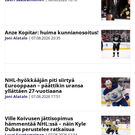
Anze Kopitar: huima kunnianosoitus!
Joni Alatalo
|
07.08.2026
20:35
NHL-hyökkääjän piti siirtyä
Eurooppaan – päättikin uransa
yllättäen 27-vuotiaana
Joni Alatalo
|
07.08.2026
17:51
Ville Koivusen jättisopimus
hämmentää NHL:ssä – näin Kyle
Dubas perustelee ratkaisua
Lauri Saastamoinen
|
07.08.2026
12:34