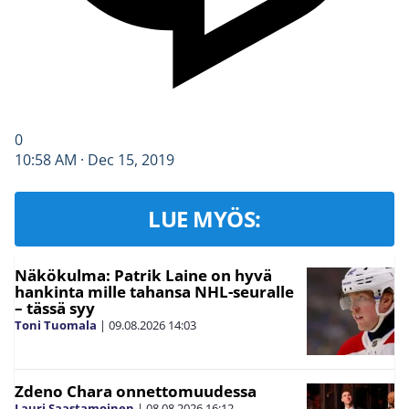
0
10:58 AM · Dec 15, 2019
LUE MYÖS:
Näkökulma: Patrik Laine on hyvä
hankinta mille tahansa NHL-seuralle
– tässä syy
Toni Tuomala
|
09.08.2026
14:03
Zdeno Chara onnettomuudessa
Lauri Saastamoinen
|
08.08.2026
16:12