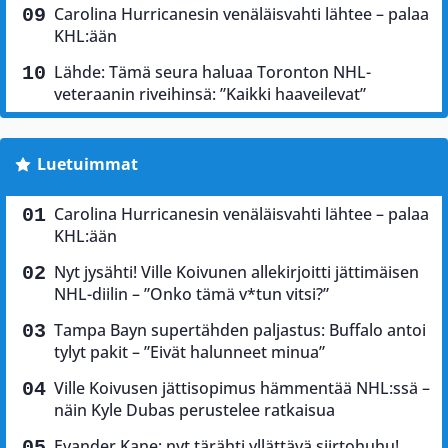
Carolina Hurricanesin venäläisvahti lähtee – palaa
KHL:ään
Lähde: Tämä seura haluaa Toronton NHL-
veteraanin riveihinsä: ”Kaikki haaveilevat”
Luetuimmat
Carolina Hurricanesin venäläisvahti lähtee – palaa
KHL:ään
Nyt jysähti! Ville Koivunen allekirjoitti jättimäisen
NHL-diilin – ”Onko tämä v*tun vitsi?”
Tampa Bayn supertähden paljastus: Buffalo antoi
tylyt pakit – ”Eivät halunneet minua”
Ville Koivusen jättisopimus hämmentää NHL:ssä –
näin Kyle Dubas perustelee ratkaisua
Evander Kane: nyt tärähti yllättävä siirtohuhu!