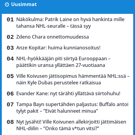
Uusimmat
Näkökulma: Patrik Laine on hyvä hankinta mille
tahansa NHL-seuralle – tässä syy
Zdeno Chara onnettomuudessa
Anze Kopitar: huima kunnianosoitus!
NHL-hyökkääjän piti siirtyä Eurooppaan –
päättikin uransa yllättäen 27-vuotiaana
Ville Koivusen jättisopimus hämmentää NHL:ssä –
näin Kyle Dubas perustelee ratkaisua
Evander Kane: nyt tärähti yllättävä siirtohuhu!
Tampa Bayn supertähden paljastus: Buffalo antoi
tylyt pakit – ”Eivät halunneet minua”
Nyt jysähti! Ville Koivunen allekirjoitti jättimäisen
NHL-diilin – ”Onko tämä v*tun vitsi?”