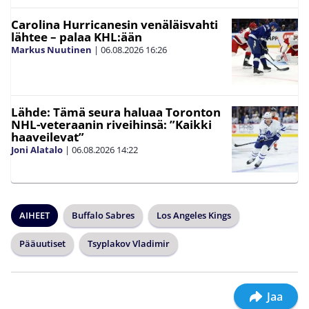
Carolina Hurricanesin venäläisvahti
lähtee – palaa KHL:ään
Markus Nuutinen
|
06.08.2026
16:26
Lähde: Tämä seura haluaa Toronton
NHL-veteraanin riveihinsä: ”Kaikki
haaveilevat”
Joni Alatalo
|
06.08.2026
14:22
AIHEET
Buffalo Sabres
Los Angeles Kings
Pääuutiset
Tsyplakov Vladimir
Jaa