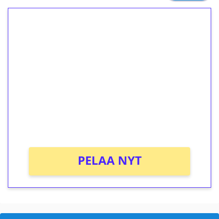
1€ = 10€ arvosta
ilmaiskierroksia ilman
kierrätystä!
Talleta 1€
Saat heti 50 ilmaiskierrosta Tuohi 1000 -
peliin (arvo 0,20€ per kierros)!
Ei kierrätysvaatimusta!
PELAA NYT