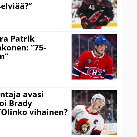
selviää?”
ra Patrik
hkonen: ”75-
on”
taja avasi
oi Brady
”Olinko vihainen?