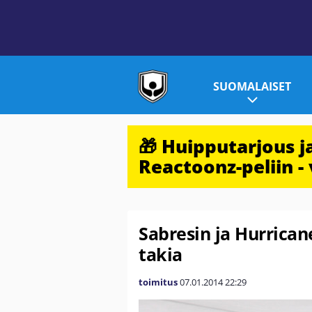
SUOMALAISET
🎁 Huipputarjous 
Reactoonz-peliin - 
Sabresin ja Hurrican
takia
toimitus
07.01.2014
22:29