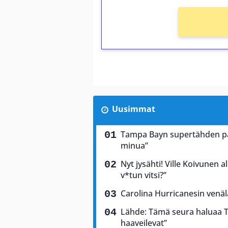
Uusimmat
Tampa Bayn supertähden palj
minua”
Nyt jysähti! Ville Koivunen a
v*tun vitsi?”
Carolina Hurricanesin venäl
Lähde: Tämä seura haluaa T
haaveilevat”