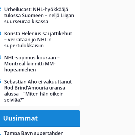
Urheilucast: NHL-hyökkääjä
tulossa Suomeen – neljä Liigan
suurseuraa kisassa
Konsta Helenius sai jättikehut
– verrataan jo NHL:n
supertulokkaisiin
NHL-sopimus kouraan –
Montreal kiinnitti MM-
hopeamiehen
Sebastian Aho ei vakuuttanut
Rod Brind’Amouria uransa
alussa – ”Miten hän oikein
selviää?”
Uusimmat
Tampa Bayn supertähden