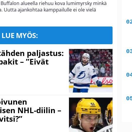
 Buffalon alueella riehuu kova lumimyrsky minkä
a. Uutta ajankohtaa kamppailulle ei ole vielä
LUE MYÖS:
ähden paljastus:
pakit – ”Eivät
Koivunen
äisen NHL-diilin –
itsi?”