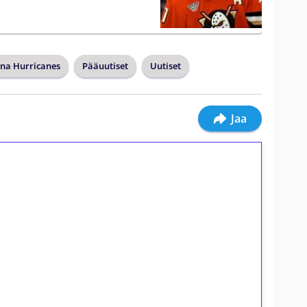
ina Hurricanes
Pääuutiset
Uutiset
Jaa
ilmaiskierroksia ilman
osta Tuohi 1000 -peliin (arvo 0,20€ per