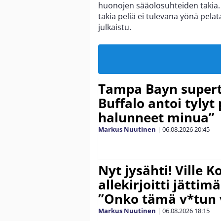
huonojen sääolosuhteiden takia.
takia peliä ei tulevana yönä pelat
julkaistu.
Tampa Bayn supert
Buffalo antoi tylyt 
halunneet minua”
Markus Nuutinen
|
06.08.2026
20:45
Nyt jysähti! Ville 
allekirjoitti jättim
”Onko tämä v*tun v
Markus Nuutinen
|
06.08.2026
18:15