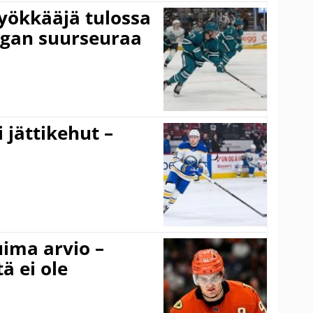
yökkääjä tulossa
igan suurseuraa
 jättikehut –
uima arvio –
ä ei ole