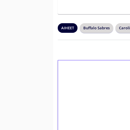
AIHEET
Buffalo Sabres
Carol
1€ = 10€ arvosta 
kierrätystä!
Talleta 1€
Saat heti 50 ilmaiskierr
kierros)!
Ei kierrätysvaatimusta!