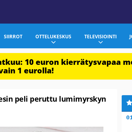
SIIRROT
OTTELUKESKUS
TELEVISIOINTI
jatkuu: 10 euron kierrätysvapaa m
vain 1 eurolla!
esin peli peruttu lumimyrskyn