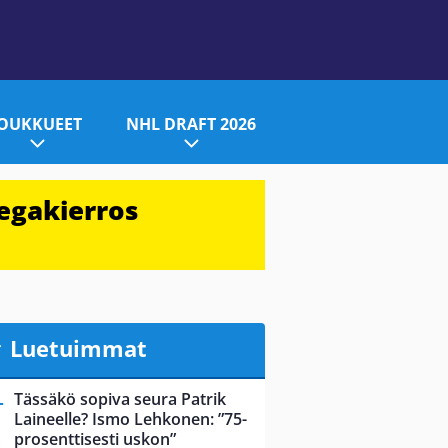
JOUKKUEET
NHL DRAFT 2026
egakierros
Luetuimmat
Tässäkö sopiva seura Patrik
Laineelle? Ismo Lehkonen: ”75-
prosenttisesti uskon”