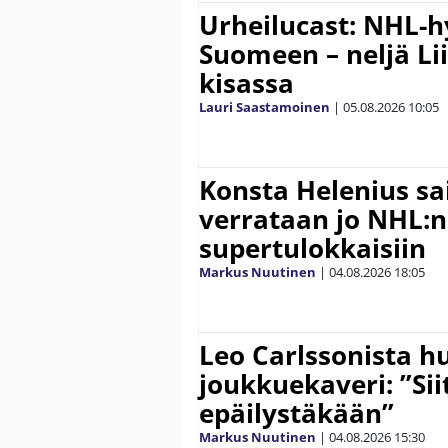
Urheilucast: NHL-h
Suomeen – neljä Li
kisassa
Lauri Saastamoinen
|
05.08.2026
10:05
Konsta Helenius sai
verrataan jo NHL:n
supertulokkaisiin
Markus Nuutinen
|
04.08.2026
18:05
Leo Carlssonista h
joukkuekaveri: ”Siit
epäilystäkään”
Markus Nuutinen
|
04.08.2026
15:30