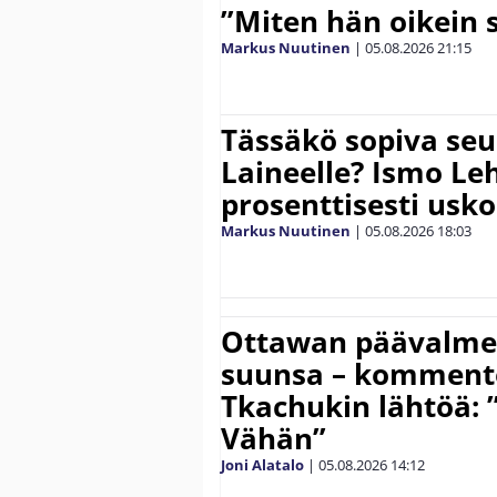
”Miten hän oikein 
Markus Nuutinen
|
05.08.2026
21:15
Tässäkö sopiva seu
Laineelle? Ismo Le
prosenttisesti usk
Markus Nuutinen
|
05.08.2026
18:03
Ottawan päävalmen
suunsa – komment
Tkachukin lähtöä: 
Vähän”
Joni Alatalo
|
05.08.2026
14:12