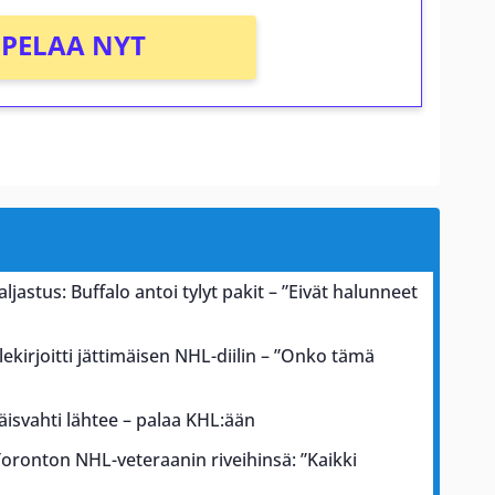
PELAA NYT
astus: Buffalo antoi tylyt pakit – ”Eivät halunneet
llekirjoitti jättimäisen NHL-diilin – ”Onko tämä
äisvahti lähtee – palaa KHL:ään
oronton NHL-veteraanin riveihinsä: ”Kaikki