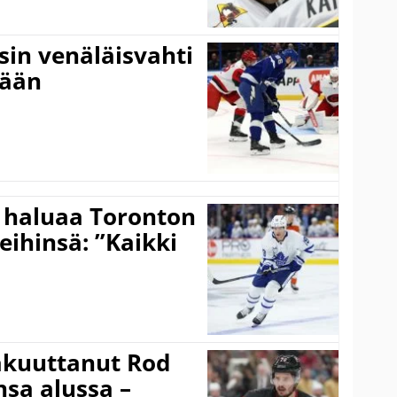
sin venäläisvahti
:ään
 haluaa Toronton
eihinsä: ”Kaikki
akuuttanut Rod
sa alussa –