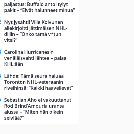
paljastus: Buffalo antoi tylyt
pakit – ”Eivät halunneet minua”
Nyt jysähti! Ville Koivunen
allekirjoitti jättimäisen NHL-
diilin – ”Onko tämä v*tun
vitsi?”
Carolina Hurricanesin
venäläisvahti lähtee – palaa
KHL:ään
Lähde: Tämä seura haluaa
Toronton NHL-veteraanin
riveihinsä: ”Kaikki haaveilevat”
Sebastian Aho ei vakuuttanut
Rod Brind’Amouria uransa
alussa – ”Miten hän oikein
selviää?”