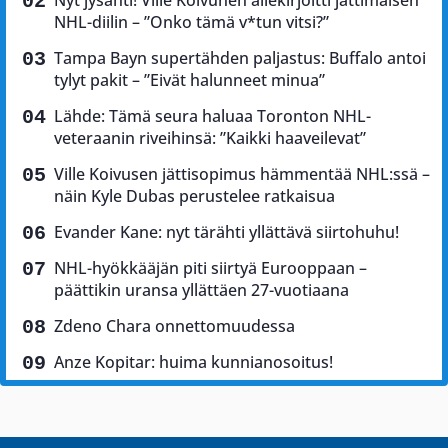
Nyt jysähti! Ville Koivunen allekirjoitti jättimäisen
NHL-diilin – ”Onko tämä v*tun vitsi?”
Tampa Bayn supertähden paljastus: Buffalo antoi
tylyt pakit – ”Eivät halunneet minua”
Lähde: Tämä seura haluaa Toronton NHL-
veteraanin riveihinsä: ”Kaikki haaveilevat”
Ville Koivusen jättisopimus hämmentää NHL:ssä –
näin Kyle Dubas perustelee ratkaisua
Evander Kane: nyt tärähti yllättävä siirtohuhu!
NHL-hyökkääjän piti siirtyä Eurooppaan –
päättikin uransa yllättäen 27-vuotiaana
Zdeno Chara onnettomuudessa
Anze Kopitar: huima kunnianosoitus!