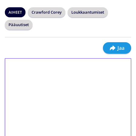
AIHEET
Crawford Corey
Loukkaantumiset
Pääuutiset
Jaa
1€ = 10€ arvosta
ilmaiskierroksia ilman
kierrätystä!
Talleta 1€
Saat heti 50 ilmaiskierrosta Tuohi 1000 -
peliin (arvo 0,20€ per kierros)!
Ei kierrätysvaatimusta!