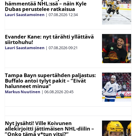
hämmentää NHL:ssä – näin Kyle
Dubas perustelee ratkaisua
Lauri Saastamoinen
|
07.08.2026
12:34
Evander Kane: nyt tärähti yllättävä
siirtohuhu!
Lauri Saastamoinen
|
07.08.2026
09:21
Tampa Bayn supertähden paljastus:
Buffalo antoi tylyt pakit – ”Eivät
halunneet minua”
Markus Nuutinen
|
06.08.2026
20:45
Nyt jysähti! Ville Koivunen
allekirjoitti jättimäisen NHL-diilin –
”Onko tämä v*tun vitsi?”