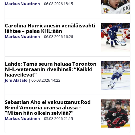
Markus Nuutinen
|
06.08.2026
18:15
Carolina Hurricanesin venäläisvahti
lähtee – palaa KHL:ään
Markus Nuutinen
|
06.08.2026
16:26
Lähde: Tämä seura haluaa Toronton
NHL-veteraanin riveihinsä: ”Kaikki
haaveilevat”
Joni Alatalo
|
06.08.2026
14:22
Sebastian Aho ei vakuuttanut Rod
Brind’Amouria uransa alussa –
”Miten hän oikein selviää?”
Markus Nuutinen
|
05.08.2026
21:15