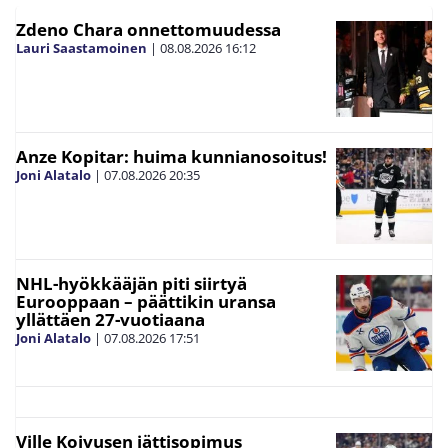
Zdeno Chara onnettomuudessa
Lauri Saastamoinen
|
08.08.2026
16:12
Anze Kopitar: huima kunnianosoitus!
Joni Alatalo
|
07.08.2026
20:35
NHL-hyökkääjän piti siirtyä
Eurooppaan – päättikin uransa
yllättäen 27-vuotiaana
Joni Alatalo
|
07.08.2026
17:51
Ville Koivusen jättisopimus