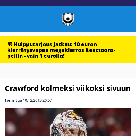
🎁 Huipputarjous jatkuu: 10 euron
kierrätysvapaa megakierros Reactoonz-
peliin - vain 1 eurolla!
Crawford kolmeksi viikoksi sivuun
toimitus
10.12.2013
20:57