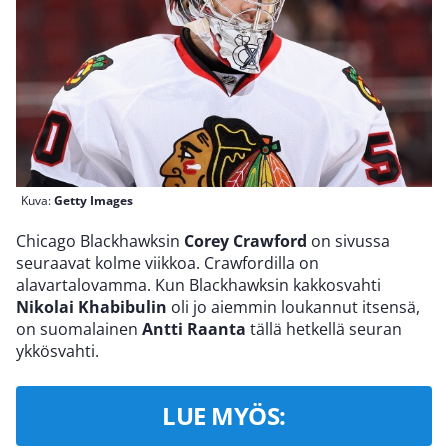
Kuva:
Getty Images
Chicago Blackhawksin
Corey Crawford
on sivussa
seuraavat kolme viikkoa. Crawfordilla on
alavartalovamma. Kun Blackhawksin kakkosvahti
Nikolai Khabibulin
oli jo aiemmin loukannut itsensä,
on suomalainen
Antti Raanta
tällä hetkellä seuran
ykkösvahti.
LUE MYÖS: