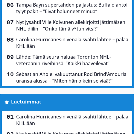
Tampa Bayn supertähden paljastus: Buffalo antoi
tylyt pakit – ”Eivät halunneet minua”
Nyt jysähti! Ville Koivunen allekirjoitti jättimäisen
NHL-diilin – ”Onko tämä v*tun vitsi?”
Carolina Hurricanesin venäläisvahti lähtee – palaa
KHL:ään
Lähde: Tämä seura haluaa Toronton NHL-
veteraanin riveihinsä: ”Kaikki haaveilevat”
Sebastian Aho ei vakuuttanut Rod Brind’Amouria
uransa alussa – ”Miten hän oikein selviää?”
Luetuimmat
Carolina Hurricanesin venäläisvahti lähtee – palaa
KHL:ään