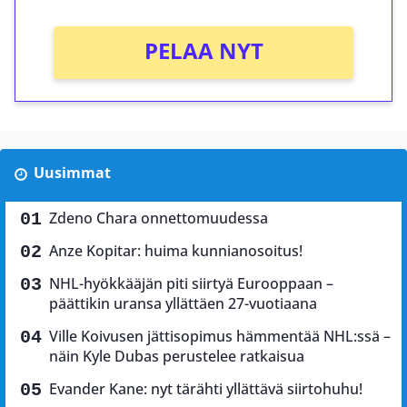
PELAA NYT
Uusimmat
Zdeno Chara onnettomuudessa
Anze Kopitar: huima kunnianosoitus!
NHL-hyökkääjän piti siirtyä Eurooppaan –
päättikin uransa yllättäen 27-vuotiaana
Ville Koivusen jättisopimus hämmentää NHL:ssä –
näin Kyle Dubas perustelee ratkaisua
Evander Kane: nyt tärähti yllättävä siirtohuhu!