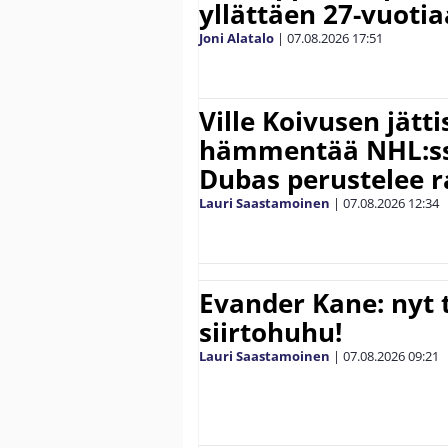
yllättäen 27-vuoti
Joni Alatalo
|
07.08.2026
17:51
Ville Koivusen jätt
hämmentää NHL:ssä
Dubas perustelee r
Lauri Saastamoinen
|
07.08.2026
12:34
Evander Kane: nyt t
siirtohuhu!
Lauri Saastamoinen
|
07.08.2026
09:21