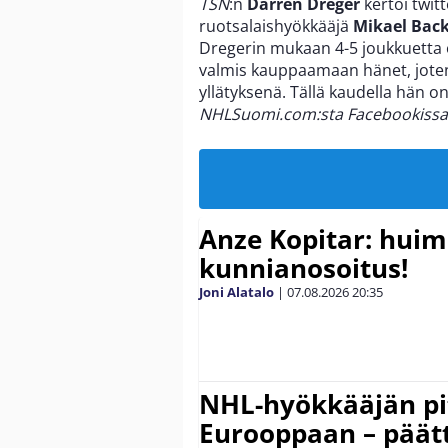
TSN
:n
Darren Dreger
kertoi twitt
ruotsalaishyökkääjä
Mikael Bac
Dregerin mukaan 4-5 joukkuetta o
valmis kauppaamaan hänet, joten B
yllätyksenä. Tällä kaudella hän o
NHLSuomi.com:sta Facebookissa! 
Anze Kopitar: hui
kunnianosoitus!
Joni Alatalo
|
07.08.2026
20:35
NHL-hyökkääjän pit
Eurooppaan – päätt