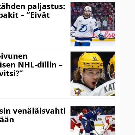
ähden paljastus:
pakit – ”Eivät
Koivunen
äisen NHL-diilin –
itsi?”
sin venäläisvahti
:ään