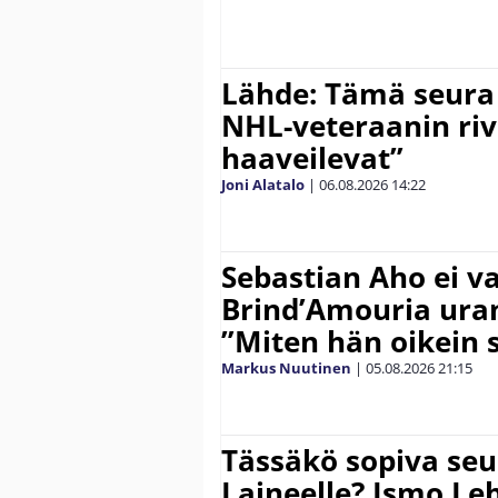
Lähde: Tämä seura
NHL-veteraanin riv
haaveilevat”
Joni Alatalo
|
06.08.2026
14:22
Sebastian Aho ei v
Brind’Amouria uran
”Miten hän oikein 
Markus Nuutinen
|
05.08.2026
21:15
Tässäkö sopiva seu
Laineelle? Ismo Le