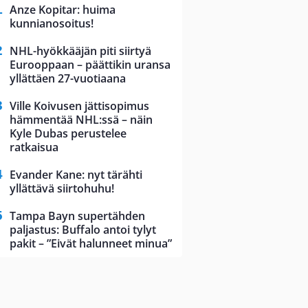
Anze Kopitar: huima
kunnianosoitus!
NHL-hyökkääjän piti siirtyä
Eurooppaan – päättikin uransa
yllättäen 27-vuotiaana
Ville Koivusen jättisopimus
hämmentää NHL:ssä – näin
Kyle Dubas perustelee
ratkaisua
Evander Kane: nyt tärähti
yllättävä siirtohuhu!
Tampa Bayn supertähden
paljastus: Buffalo antoi tylyt
pakit – ”Eivät halunneet minua”