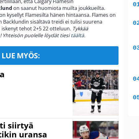
ertilillään, että Calgary Flamesin
klund
on saanut huomiota muilta joukkueilta.
n kysellyt Flamesilta hänen hintaansa. Flames on
acklundin sisältävä treidi ei tulisi suurena
n iskenyt tehot 2+5 22 otteluun.
Tykkää
Yhteisön puolelle löydät tiesi
täältä
.
LUE MYÖS:
ma
i siirtyä
ikin uransa