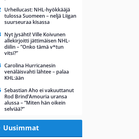
Urheilucast: NHL-hyökkääjä
tulossa Suomeen – neljä Liigan
suurseuraa kisassa
Nyt jysähti! Ville Koivunen
allekirjoitti jättimäisen NHL-
diilin – ”Onko tämä v*tun
vitsi?”
Carolina Hurricanesin
venäläisvahti lähtee – palaa
KHL:ään
Sebastian Aho ei vakuuttanut
Rod Brind’Amouria uransa
alussa – ”Miten hän oikein
selviää?”
Uusimmat