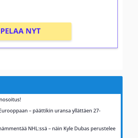
PELAA NYT
nosoitus!
 Eurooppaan – päättikin uransa yllättäen 27-
s hämmentää NHL:ssä – näin Kyle Dubas perustelee