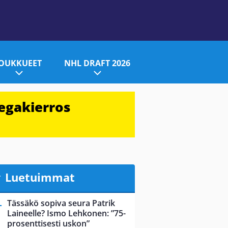
JOUKKUEET
NHL DRAFT 2026
egakierros
Luetuimmat
Tässäkö sopiva seura Patrik
Laineelle? Ismo Lehkonen: ”75-
prosenttisesti uskon”