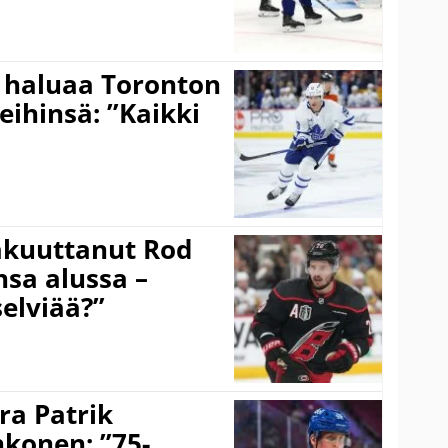
 haluaa Toronton
eihinsä: ”Kaikki
akuuttanut Rod
sa alussa –
selviää?”
ra Patrik
hkonen: ”75-