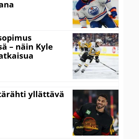
aana
isopimus
 – näin Kyle
atkaisua
ärähti yllättävä