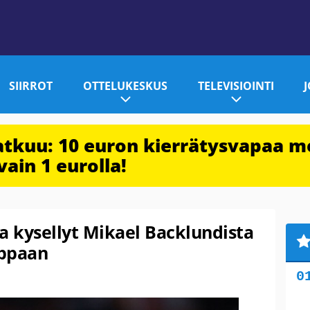
SIIRROT
OTTELUKESKUS
TELEVISIOINTI
jatkuu: 10 euron kierrätysvapaa m
vain 1 eurolla!
a kysellyt Mikael Backlundista
uppaan