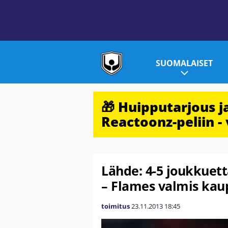
SUOMALAISET
🎁 Huipputarjous 
Reactoonz-peliin - 
Lähde: 4-5 joukkuett
– Flames valmis ka
toimitus
23.11.2013
18:45