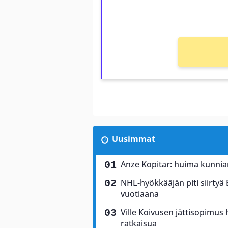
Ei kierrätysvaatimusta!
Uusimmat
Anze Kopitar: huima kunnia
NHL-hyökkääjän piti siirtyä
vuotiaana
Ville Koivusen jättisopimu
ratkaisua