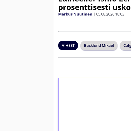
prosenttisesti usk
Markus Nuutinen
|
05.08.2026
18:03
AIHEET
Backlund Mikael
Cal
1€ = 10€ arvosta 
kierrätystä!
Talleta 1€
Saat heti 50 ilmaiskierr
kierros)!