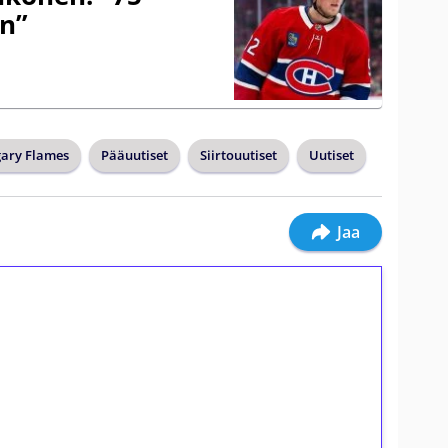
on”
gary Flames
Pääuutiset
Siirtouutiset
Uutiset
Jaa
ilmaiskierroksia ilman
osta Tuohi 1000 -peliin (arvo 0,20€ per