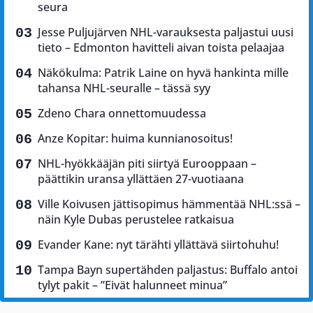
seura
Jesse Puljujärven NHL-varauksesta paljastui uusi
tieto – Edmonton havitteli aivan toista pelaajaa
Näkökulma: Patrik Laine on hyvä hankinta mille
tahansa NHL-seuralle – tässä syy
Zdeno Chara onnettomuudessa
Anze Kopitar: huima kunnianosoitus!
NHL-hyökkääjän piti siirtyä Eurooppaan –
päättikin uransa yllättäen 27-vuotiaana
Ville Koivusen jättisopimus hämmentää NHL:ssä –
näin Kyle Dubas perustelee ratkaisua
Evander Kane: nyt tärähti yllättävä siirtohuhu!
Tampa Bayn supertähden paljastus: Buffalo antoi
tylyt pakit – ”Eivät halunneet minua”