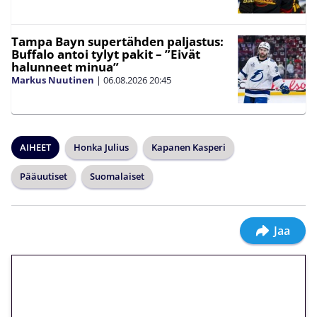
Tampa Bayn supertähden paljastus:
Buffalo antoi tylyt pakit – ”Eivät
halunneet minua”
Markus Nuutinen
|
06.08.2026
20:45
AIHEET
Honka Julius
Kapanen Kasperi
Pääuutiset
Suomalaiset
Jaa
🎁 Huipputarjous jatkuu: 10
euron kierrätysvapaa