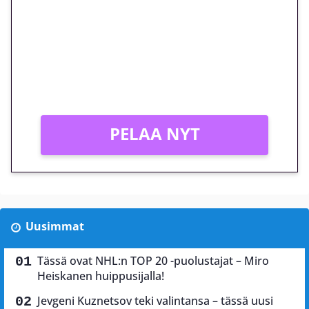
megakierros Reactoonz-
peliin – vain 1 eurolla!
Peli: Reactoonz
Vain uusille asiakkaille!
PELAA NYT
Uusimmat
Tässä ovat NHL:n TOP 20 -puolustajat – Miro
Heiskanen huippusijalla!
Jevgeni Kuznetsov teki valintansa – tässä uusi