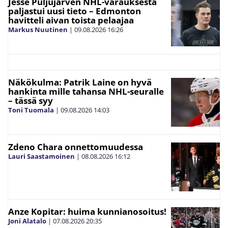
Jesse Puljujärven NHL-varauksesta
paljastui uusi tieto – Edmonton
havitteli aivan toista pelaajaa
Markus Nuutinen
|
09.08.2026
16:26
Näkökulma: Patrik Laine on hyvä
hankinta mille tahansa NHL-seuralle
– tässä syy
Toni Tuomala
|
09.08.2026
14:03
Zdeno Chara onnettomuudessa
Lauri Saastamoinen
|
08.08.2026
16:12
Anze Kopitar: huima kunnianosoitus!
Joni Alatalo
|
07.08.2026
20:35