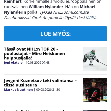
Reinhart
. Korkeimmalle arvioitu eurooppalainen on
ruotsalainen
William Nylander
. Hän on
Michael
Nylanderin
poika.
Tykkää NHLSuomi.com:sta
Facebookissa! Yhteisön puolelle löydät tiesi
täältä
.
LUE MYÖS:
Tässä ovat NHL:n TOP 20 -
puolustajat – Miro Heiskanen
huippusijalla!
Joni Alatalo
|
10.08.2026
07:48
Jevgeni Kuznetsov teki valintansa –
tässä uusi seura
Markus Nuutinen
|
09.08.2026
21:30