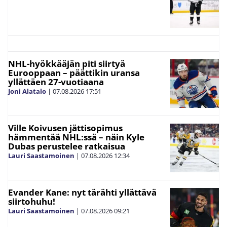
NHL-hyökkääjän piti siirtyä
Eurooppaan – päättikin uransa
yllättäen 27-vuotiaana
Joni Alatalo
|
07.08.2026
17:51
Ville Koivusen jättisopimus
hämmentää NHL:ssä – näin Kyle
Dubas perustelee ratkaisua
Lauri Saastamoinen
|
07.08.2026
12:34
Evander Kane: nyt tärähti yllättävä
siirtohuhu!
Lauri Saastamoinen
|
07.08.2026
09:21