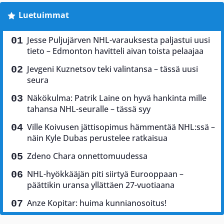
Luetuimmat
Jesse Puljujärven NHL-varauksesta paljastui uusi
tieto – Edmonton havitteli aivan toista pelaajaa
Jevgeni Kuznetsov teki valintansa – tässä uusi
seura
Näkökulma: Patrik Laine on hyvä hankinta mille
tahansa NHL-seuralle – tässä syy
Ville Koivusen jättisopimus hämmentää NHL:ssä –
näin Kyle Dubas perustelee ratkaisua
Zdeno Chara onnettomuudessa
NHL-hyökkääjän piti siirtyä Eurooppaan –
päättikin uransa yllättäen 27-vuotiaana
Anze Kopitar: huima kunnianosoitus!