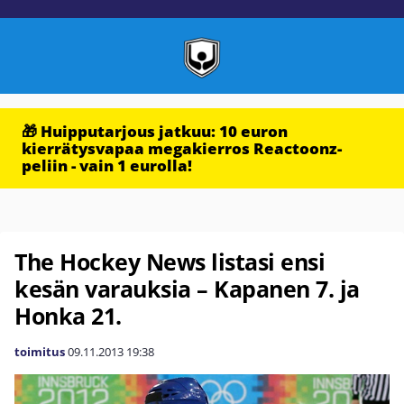
🎁 Huipputarjous jatkuu: 10 euron
kierrätysvapaa megakierros Reactoonz-
peliin - vain 1 eurolla!
The Hockey News listasi ensi
kesän varauksia – Kapanen 7. ja
Honka 21.
toimitus
09.11.2013
19:38