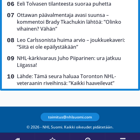
Eeli Tolvasen tilanteesta suoraa puhetta
Ottawan päävalmentaja avasi suunsa –
kommentoi Brady Tkachukin lähtöä: ”Olinko
vihainen? Vähän”
Leo Carlssonista huima arvio – joukkuekaveri:
”Siitä ei ole epäilystäkään”
NHL-kärkivaraus Juho Piiparinen: ura jatkuu
Liigassa!
Lähde: Tämä seura haluaa Toronton NHL-
veteraanin riveihinsä: ”Kaikki haaveilevat”
toimitus@nhlsuomi.com
© 2026 - NHL Suomi. Kaikki oikeudet pidätetään.