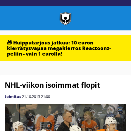
🎁 Huipputarjous jatkuu: 10 euron
kierrätysvapaa megakierros Reactoonz-
peliin - vain 1 eurolla!
NHL-viikon isoimmat flopit
toimitus
21.10.2013
21:00