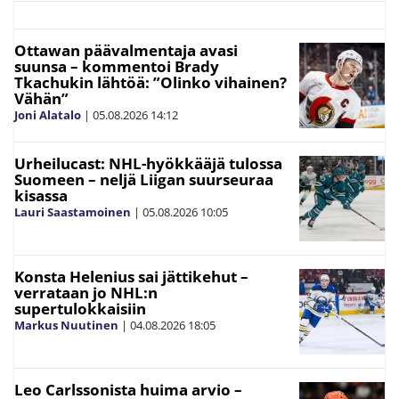
Ottawan päävalmentaja avasi
suunsa – kommentoi Brady
Tkachukin lähtöä: ”Olinko vihainen?
Vähän”
Joni Alatalo
|
05.08.2026
14:12
Urheilucast: NHL-hyökkääjä tulossa
Suomeen – neljä Liigan suurseuraa
kisassa
Lauri Saastamoinen
|
05.08.2026
10:05
Konsta Helenius sai jättikehut –
verrataan jo NHL:n
supertulokkaisiin
Markus Nuutinen
|
04.08.2026
18:05
Leo Carlssonista huima arvio –