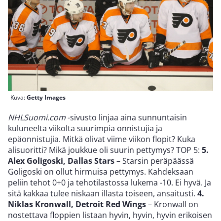
Kuva:
Getty Images
NHLSuomi.com
-sivusto linjaa aina sunnuntaisin
kuluneelta viikolta suurimpia onnistujia ja
epäonnistujia. Mitkä olivat viime viikon flopit? Kuka
alisuoritti? Mikä joukkue oli suurin pettymys? TOP 5:
5.
Alex Goligoski, Dallas Stars
– Starsin peräpäässä
Goligoski on ollut hirmuisa pettymys. Kahdeksaan
peliin tehot 0+0 ja tehotilastossa lukema -10. Ei hyvä. Ja
sitä kakkaa tulee niskaan illasta toiseen, ansaitusti.
4.
Niklas Kronwall, Detroit Red Wings
– Kronwall on
nostettava floppien listaan hyvin, hyvin, hyvin erikoisen