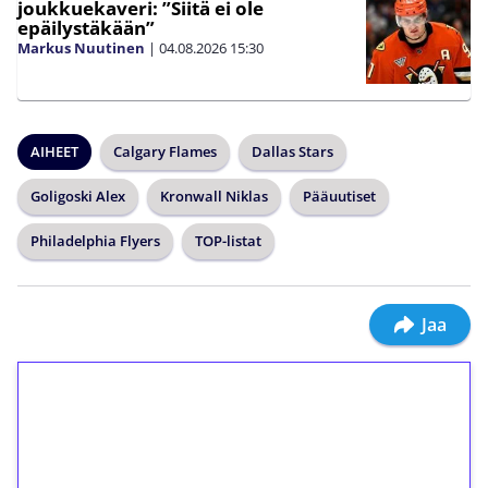
joukkuekaveri: ”Siitä ei ole
epäilystäkään”
Markus Nuutinen
|
04.08.2026
15:30
AIHEET
Calgary Flames
Dallas Stars
Goligoski Alex
Kronwall Niklas
Pääuutiset
Philadelphia Flyers
TOP-listat
Jaa
1€ = 10€ arvosta
ilmaiskierroksia ilman
kierrätystä!