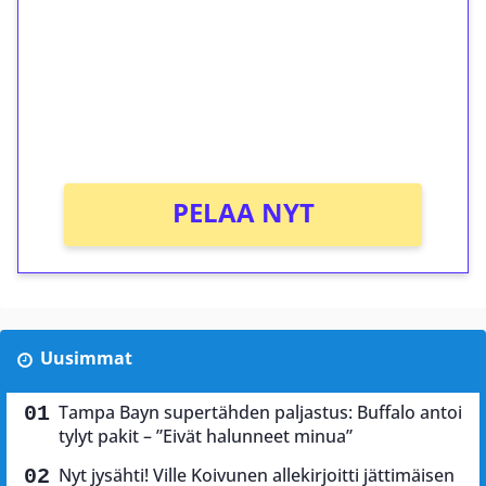
Talleta 1€
Saat heti 50 ilmaiskierrosta Tuohi 1000 -
peliin (arvo 0,20€ per kierros)!
Ei kierrätysvaatimusta!
PELAA NYT
Uusimmat
Tampa Bayn supertähden paljastus: Buffalo antoi
tylyt pakit – ”Eivät halunneet minua”
Nyt jysähti! Ville Koivunen allekirjoitti jättimäisen