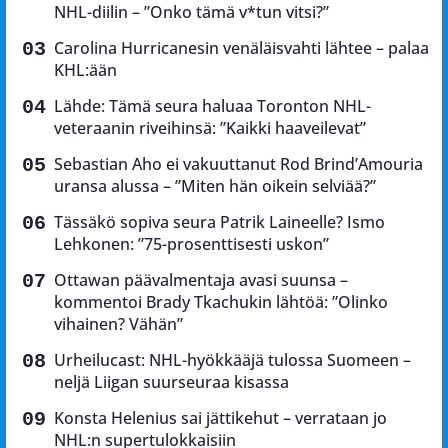
NHL-diilin – ”Onko tämä v*tun vitsi?”
Carolina Hurricanesin venäläisvahti lähtee – palaa
KHL:ään
Lähde: Tämä seura haluaa Toronton NHL-
veteraanin riveihinsä: ”Kaikki haaveilevat”
Sebastian Aho ei vakuuttanut Rod Brind’Amouria
uransa alussa – ”Miten hän oikein selviää?”
Tässäkö sopiva seura Patrik Laineelle? Ismo
Lehkonen: ”75-prosenttisesti uskon”
Ottawan päävalmentaja avasi suunsa –
kommentoi Brady Tkachukin lähtöä: ”Olinko
vihainen? Vähän”
Urheilucast: NHL-hyökkääjä tulossa Suomeen –
neljä Liigan suurseuraa kisassa
Konsta Helenius sai jättikehut – verrataan jo
NHL:n supertulokkaisiin