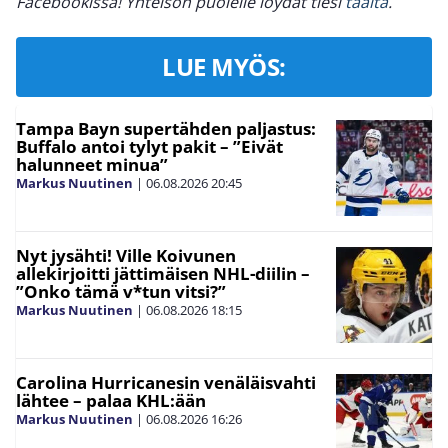
Facebookissa! Yhteisön puolelle löydät tiesi
täältä
.
LUE MYÖS:
Tampa Bayn supertähden paljastus:
Buffalo antoi tylyt pakit – ”Eivät
halunneet minua”
Markus Nuutinen
|
06.08.2026
20:45
Nyt jysähti! Ville Koivunen
allekirjoitti jättimäisen NHL-diilin –
”Onko tämä v*tun vitsi?”
Markus Nuutinen
|
06.08.2026
18:15
Carolina Hurricanesin venäläisvahti
lähtee – palaa KHL:ään
Markus Nuutinen
|
06.08.2026
16:26