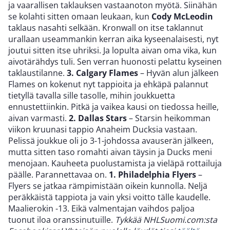
ja vaarallisen taklauksen vastaanoton myötä. Siinähän
se kolahti sitten omaan leukaan, kun
Cody McLeodin
taklaus nasahti selkään. Kronwall on itse taklannut
urallaan useammankin kerran aika kyseenalaisesti, nyt
joutui sitten itse uhriksi. Ja lopulta aivan oma vika, kun
aivotärähdys tuli. Sen verran huonosti pelattu kyseinen
taklaustilanne.
3. Calgary Flames
– Hyvän alun jälkeen
Flames on kokenut nyt tappioita ja ehkäpä palannut
tietyllä tavalla sille tasolle, mihin joukkuetta
ennustettiinkin. Pitkä ja vaikea kausi on tiedossa heille,
aivan varmasti.
2. Dallas Stars
– Starsin heikomman
viikon kruunasi tappio Anaheim Ducksia vastaan.
Pelissä joukkue oli jo 3-1-johdossa avauserän jälkeen,
mutta sitten taso romahti aivan täysin ja Ducks meni
menojaan. Kauheeta puolustamista ja vieläpä rottailuja
päälle. Parannettavaa on.
1. Philadelphia Flyers
–
Flyers se jatkaa rämpimistään oikein kunnolla. Neljä
peräkkäistä tappiota ja vain yksi voitto tälle kaudelle.
Maalierokin -13. Eikä valmentajan vaihdos paljoa
tuonut iloa oranssinutuille.
Tykkää NHLSuomi.com:sta