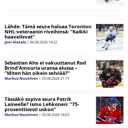
Lähde: Tämä seura haluaa Toronton
NHL-veteraanin riveihinsä: ”Kaikki
haaveilevat”
Joni Alatalo
|
06.08.2026
14:22
Sebastian Aho ei vakuuttanut Rod
Brind’Amouria uransa alussa –
”Miten hän oikein selviää?”
Markus Nuutinen
|
05.08.2026
21:15
Tässäkö sopiva seura Patrik
Laineelle? Ismo Lehkonen: ”75-
prosenttisesti uskon”
Markus Nuutinen
|
05.08.2026
18:03