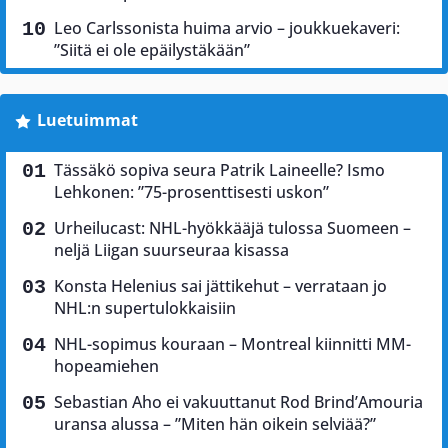
Leo Carlssonista huima arvio – joukkuekaveri:
”Siitä ei ole epäilystäkään”
Luetuimmat
Tässäkö sopiva seura Patrik Laineelle? Ismo
Lehkonen: ”75-prosenttisesti uskon”
Urheilucast: NHL-hyökkääjä tulossa Suomeen –
neljä Liigan suurseuraa kisassa
Konsta Helenius sai jättikehut – verrataan jo
NHL:n supertulokkaisiin
NHL-sopimus kouraan – Montreal kiinnitti MM-
hopeamiehen
Sebastian Aho ei vakuuttanut Rod Brind’Amouria
uransa alussa – ”Miten hän oikein selviää?”